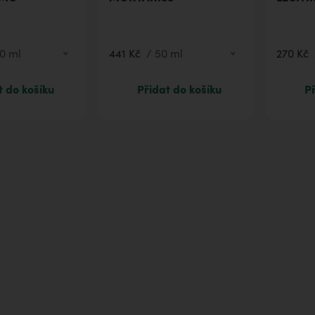
805
30 ml
441 Kč
50 ml
MONT
0 ml
441 Kč
/
50 ml
270 Kč
t do košíku
Přidat do košíku
Př