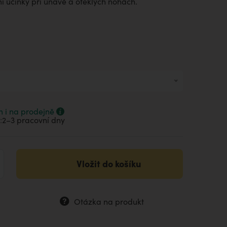
i účinky při únavě a oteklých nohách.
0 ml
0 ml
 i na prodejně
 ml
:
2–⁠3 pracovní dny
Vložit do košíku
Otázka na produkt