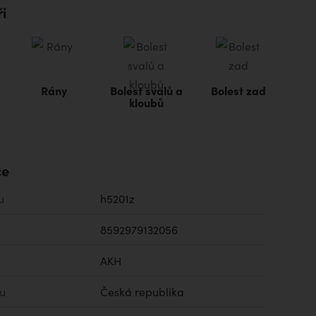
i
Rány
Bolest svalů a
Bolest zad
kloubů
ce
u
h5201z
8592979132056
AKH
u
Česká republika