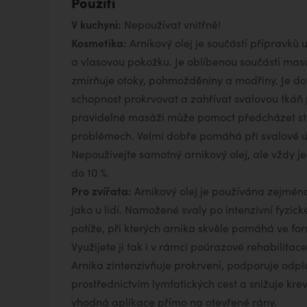
Použití
V kuchyni:
Nepoužívat vnitřně!
Kosmetika:
Arnikový olej je součástí přípravků u
a vlasovou pokožku. Je oblíbenou součástí masá
zmírňuje otoky, pohmožděniny a modřiny. Je d
schopnost prokrvovat a zahřívat svalovou tkáň 
pravidelné masáži může pomoct předcházet str
problémech. Velmi dobře pomáhá při svalové ún
Nepoužívejte samotný arnikový olej, ale vždy j
do 10 %.
Pro zvířata:
Arnikový olej je používána zejmén
jako u lidí. Namožené svaly po intenzivní fyzické
potíže, při kterých arnika skvěle pomáhá ve f
Využijete ji tak i v rámci poúrazové rehabilitac
Arnika zintenzivňuje prokrvení, podporuje odpl
prostřednictvím lymfatických cest a snižuje krev
vhodná aplikace přímo na otevřené rány.