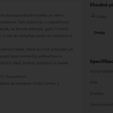
Vhodné př
ými žlutooranžovými květy. Je velmi
radávna. Tato bylina je i v nepatrných
vně, ve formě obkladů, gelů či mastí.
Otoky
 u nás se vyskytuje spíše na horských a
pofilních látek, které do nich přechází při
erapii jsou maceráty jedinečnou a
Specifika
čních olejů, krémů, balzámů a mastí.
Kód produkt
il, Tocopherol
EAN
ískává se macerací květů arniky v
Značka
Země původ