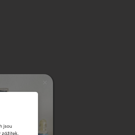
h jsou
 zážitek.