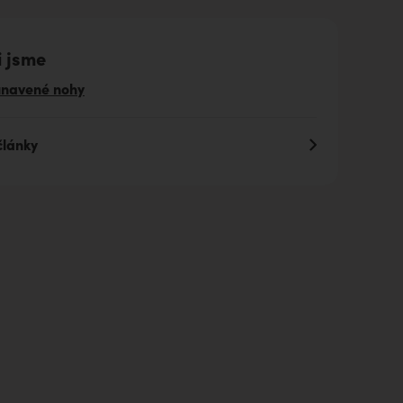
i jsme
unavené nohy
články