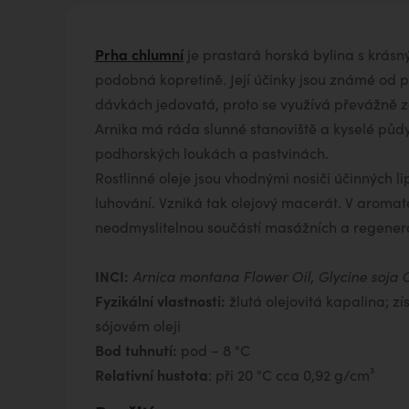
Prha chlumní
je prastará horská bylina s krásn
podobná kopretině. Její účinky jsou známé od p
dávkách jedovatá, proto se využívá převážně ze
Arnika má ráda slunné stanoviště a kyselé půdy,
podhorských loukách a pastvinách.
Rostlinné oleje jsou vhodnými nosiči účinných li
luhování. Vzniká tak olejový macerát. V aromat
neodmyslitelnou součástí masážních a regenera
INCI:
Arnica montana Flower Oil, Glycine soja O
Fyzikální vlastnosti:
žlutá olejovitá kapalina; z
sójovém oleji
Bod tuhnutí:
pod − 8 °C
Relativní hustota
: při 20 °C cca 0,92 g/cm³