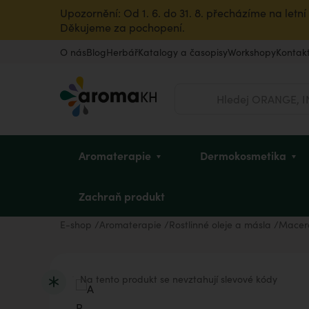
Upozornění: Od 1. 6. do 31. 8. přecházíme na let
Děkujeme za pochopení.
O nás
Blog
Herbář
Katalogy a časopisy
Workshopy
Kontak
Hledat
Aromaterapie
Dermokosmetika
Zachraň produkt
E-shop
Aromaterapie
Rostlinné oleje a másla
Macer
Éterické oleje
Pleť
Dětské mycí oleje
Intimní hygiena u žen
Vousy a pleť
Dle zvířete
Vůně do bytu
Dárkové poukazy
Na tento produkt se nevztahují slevové kódy
Rostlinné oleje a másla
Vlasy
Sady pro děti
Pro sportovkyně
Pro sportovce
Ostatní produkty
Úklid a dezinfekce
Dárky pro dědečka