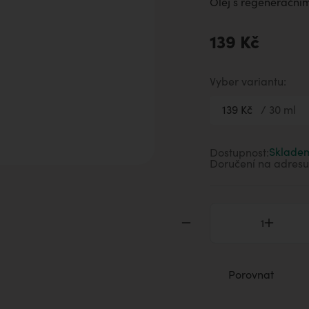
Olej s regeneračním
aromaterapii
139 Kč
Vyber variantu:
139 Kč
/
30 ml
415 Kč
10
663 Kč
20
Skladem
Dostupnost:
139 Kč
30
Doručení na adresu
Porovnat