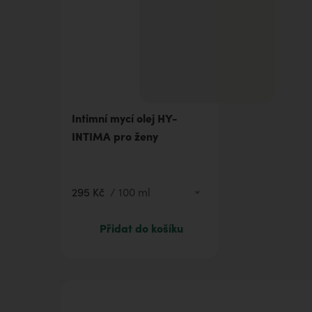
71 Kč
20 ml
295 Kč
100 ml
Intimní mycí olej HY-
414 Kč
200 ml
INTIMA pro ženy
812 Kč
500 ml
295 Kč
/
100 ml
Přidat do košíku