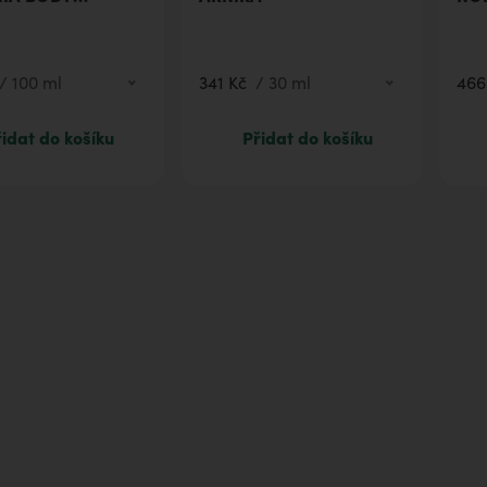
 Kč
500 ml
ANA
341 Kč
30 ml
/
100 ml
341 Kč
/
30 ml
466
idat do košíku
Přidat do košíku