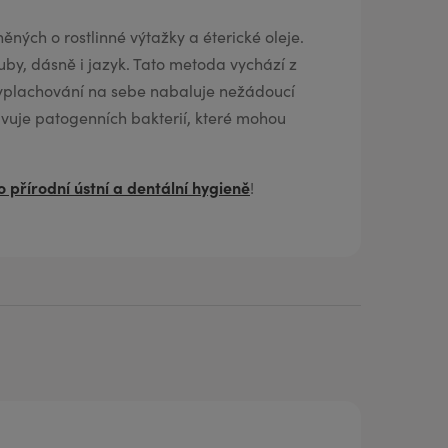
ěných o rostlinné výtažky a éterické oleje.
zuby, dásně i jazyk. Tato metoda vychází z
 vyplachování na sebe nabaluje nežádoucí
avuje patogenních bakterií, které mohou
o přírodní ústní a dentální hygieně
!