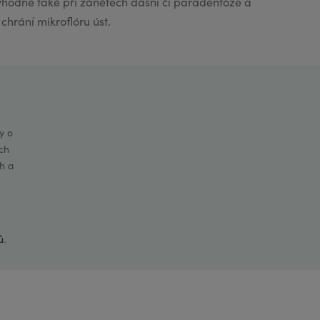
vhodné také při zánětech dásní či paradentóze a
chrání mikroflóru úst.
y o
ch
h a
ů
.