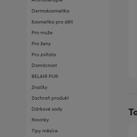
Dermokosmetika
BELAIR PUR Lite
Co mě trápí
Vaginální suchost
Sada pro grilování
Kosmetika pro děti
Pro muže
Pro ženy
Pro zvířata
Domácnost
BELAIR PUR
Značky
Zachraň produkt
T
Dárkové sady
Novinky
Tipy měsíce