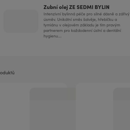
Zubní olej ZE SEDMI BYLIN
Intenzivní bylinná péče pro silné dásně a zářivý
úsměv. Unikátní směs šalvěje, hřebíčku a
tymiánu v olejovém základu je tím pravým
partnerem pro každodenní ústní a dentální
hygienu....
roduktů