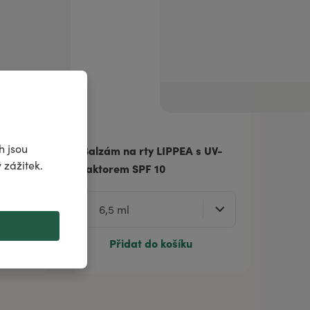
h jsou
Balzám na rty LIPPEA s UV-
AN
 zážitek.
faktorem SPF 10
Přidat do košíku