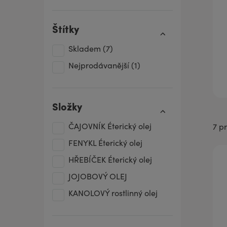
Štítky
Skladem
(7)
Nejprodávanější
(1)
Složky
ČAJOVNÍK Éterický olej
7 p
FENYKL Éterický olej
HŘEBÍČEK Éterický olej
JOJOBOVÝ OLEJ
KANOLOVÝ rostlinný olej
LAVANDIN Éterický olej
LEVANDULE Éterický olej