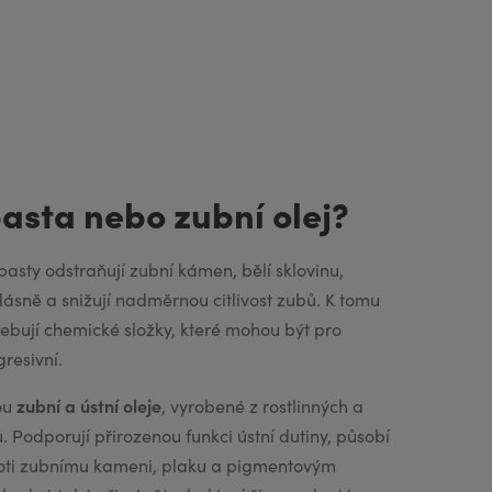
asta nebo zubní olej?
pasty odstraňují zubní kámen, bělí sklovinu,
é dásně a snižují nadměrnou citlivost zubů. K tomu
řebují chemické složky, které mohou být pro
gresivní.
zubní a ústní oleje
sou
, vyrobené z rostlinných a
ů. Podporují přirozenou funkci ústní dutiny, působí
oti zubnímu kameni, plaku a pigmentovým