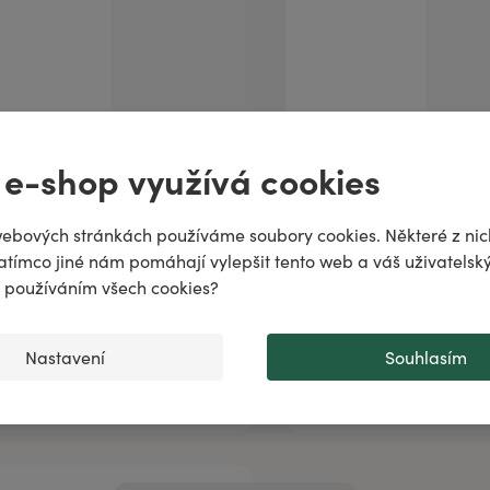
ně
 e-shop využívá cookies
odiac!
puje
ebových stránkách používáme soubory cookies. Některé z nic
stní vyplachovací olej
Balzám na rty HERPIL
atímco jiné nám pomáhají vylepšit tento web a váš uživatelský
ALITOSAN
..
♌️
✨
s používáním všech cookies?
Nastavení
Souhlasím
Přidat do košíku
Přidat do košíku