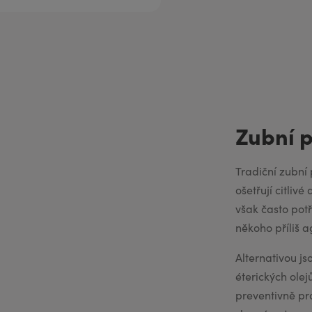
Zubní p
Tradiční zubní 
ošetřují citliv
však často pot
někoho příliš a
Alternativou j
éterických olej
preventivně pr