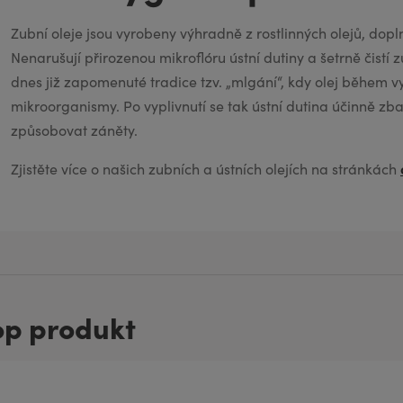
aromaterapii
Zubní oleje jsou vyrobeny výhradně z rostlinných olejů, dopln
Nenarušují přirozenou mikroflóru ústní dutiny a šetrně čistí 
dnes již zapomenuté tradice tzv. „mlgání“, kdy olej během
mikroorganismy. Po vyplivnutí se tak ústní dutina účinně zb
způsobovat záněty.
Zjistěte více o našich zubních a ústních olejích na stránkách
op produkt