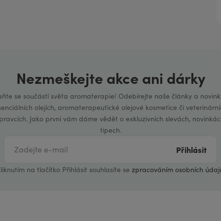
Nezmeškejte akce ani dárky
aňte se součástí světa aromaterapie! Odebírejte naše články a novink
senciálních olejích, aromaterapeutické olejové kosmetice či veterinární
ípravcích. Jako první vám dáme vědět o exkluzivních slevách, novinkác
tipech.
Přihlásit
liknutím na tlačítko Přihlásit souhlasíte se
zpracováním osobních údaj