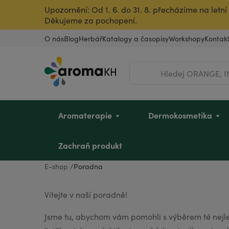
Upozornění: Od 1. 6. do 31. 8. přecházíme na let
Děkujeme za pochopení.
O nás
Blog
Herbář
Katalogy a časopisy
Workshopy
Kontak
Hledat
Aromaterapie
Dermokosmetika
Zachraň produkt
E-shop
Poradna
Éterické oleje
Pleť
Dětské mycí oleje
Intimní hygiena u žen
Vousy a pleť
Dle zvířete
Vůně do bytu
Dárkové poukazy
Poradna
Vítejte v naší poradně!
Jsme tu, abychom vám pomohli s výběrem té nejlep
Rostlinné oleje a másla
Vlasy
Sady pro děti
Pro sportovkyně
Pro sportovce
Ostatní produkty
Úklid a dezinfekce
Dárky pro dědečka