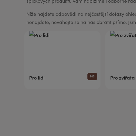
špičkových produktů vám nabízíme i odborné rady
Níže najdete odpovědi na nejčastější dotazy ohle
BELAIR PUR Lite
Co mě trápí
Vaginální suchost
Sada pro grilování
nenajdete, neváhejte se na nás obrátit přímo. Jsm
143
Pro lidi
Pro zvířata