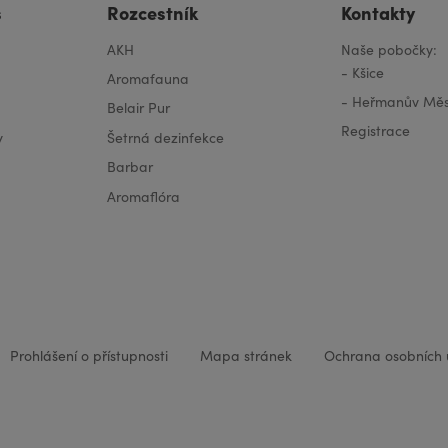
s
Rozcestník
Kontakty
AKH
Naše pobočky:
-
Kšice
Aromafauna
-
Heřmanův Měs
Belair Pur
Registrace
y
Šetrná dezinfekce
Barbar
Aromaflóra
Prohlášení o přístupnosti
Mapa stránek
Ochrana osobních 