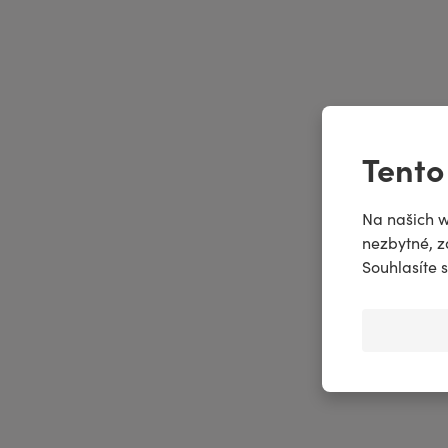
Nová vů
Tento
z řady
Z
Lev vstu
Na našich w
nezbytné, z
na scénu.
Souhlasíte 
OBJEVOVAT