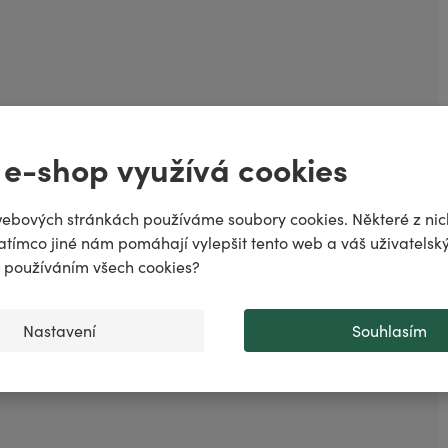
ně
 e-shop využívá cookies
odiac!
puje
ebových stránkách používáme soubory cookies. Některé z nic
atímco jiné nám pomáhají vylepšit tento web a váš uživatelský
..
♌️
✨
s používáním všech cookies?
Nastavení
Souhlasím