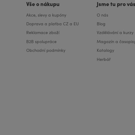
Vše o nákupu
Jsme tu pro vá
Akce, slevy a kupóny
O nás
Doprava a platba CZ a EU
Blog
Reklamace zboží
Vzdělávání a kurzy
B2B spolupráce
Magazín a časopis
Obchodní podmínky
Katalogy
Herbář
VISA
MasterCard
Maestro