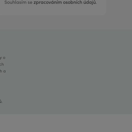
Souhlasím se
zpracováním osobních údajů
.
y o
ch
h a
ů
.