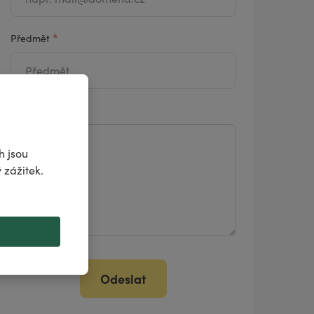
*
Předmět
*
Váš dotaz
h jsou
 zážitek.
Odeslat