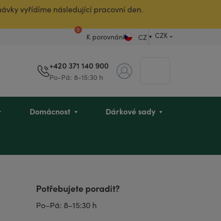
návky vyřídíme následující pracovní den.
0
CZK
K porovnání
CZ
+420 371 140 900
Po-Pá: 8-15:30 h
Domácnost
Dárkové sady
koholu
a
muže
Inhalační tyčinky
Nosní přípravky
Dětská intimní hygiena
Péče pro maminky
Kosmetika pro dospívající
Antiparazitární účinky
Dekorace
Dárky pro babičku
Potřebujete poradit?
chlapce
Po–Pá: 8–15:30 h
y
BELAIR PUR Exclusive
Parfémy
Menopauza
Dárkové sady