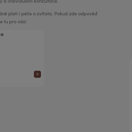
 a individuální konzultace.
aromaterapii
dně pleti i péče o zvířata. Pokud zde odpověď
e tu pro vás!
0