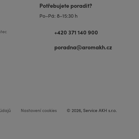
Potřebujete poradit?
Po–Pá: 8–15:30 h
+420 371 140 900
tec
poradna@aromakh.cz
údajů
Nastavení cookies
© 2026, Service AKH s.r.o.