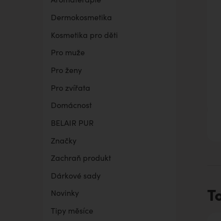
Dermokosmetika
BELAIR PUR Lite
Co mě trápí
Vaginální suchost
Sada pro grilování
Kosmetika pro děti
Pro muže
Pro ženy
Pro zvířata
Domácnost
BELAIR PUR
Značky
Zachraň produkt
Dárkové sady
T
Novinky
Tipy měsíce