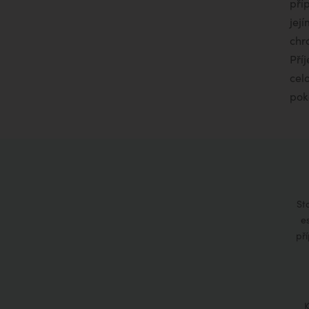
pří
jej
chr
Pří
cel
pok
St
e
př
K