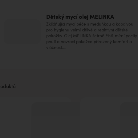
Dětský mycí olej MELINKA
Zklidňující mycí péče s meduňkou a kopaivou
pro hygienu velmi citlivé a reaktivní dětské
pokožky. Olej MELINKA šetrně čistí, mírní pocity
pnutí a navrací pokožce přirozený komfort a
vláčnost....
roduktů