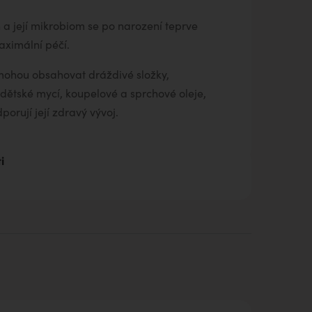
a její mikrobiom se po narození teprve
maximální péčí.
mohou obsahovat dráždivé složky,
ětské mycí, koupelové a sprchové oleje,
orují její zdravý vývoj.
i