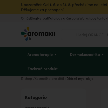
Upozornění: Od 1. 6. do 31. 8. přecházíme na let
Děkujeme za pochopení.
O nás
Blog
Herbář
Katalogy a časopisy
Workshopy
Kontak
Hledat
Aromaterapie
Dermokosmetika
Zachraň produkt
E-shop
Kosmetika pro děti
Dětské mycí oleje
Éterické oleje
Pleť
Dětské mycí oleje
Intimní hygiena u žen
Vousy a pleť
Dle zvířete
Vůně do bytu
Dárkové poukazy
Kategorie
Rostlinné oleje a másla
Vlasy
Sady pro děti
Pro sportovkyně
Pro sportovce
Ostatní produkty
Úklid a dezinfekce
Dárky pro dědečka
Aromaterapie