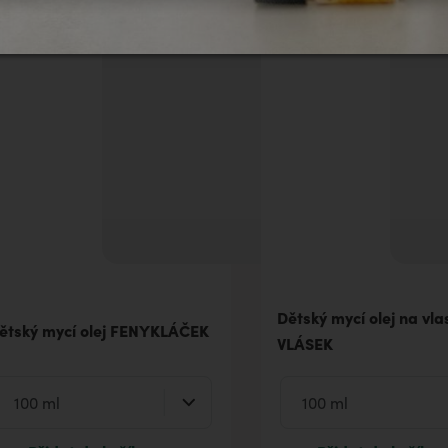
Dětský mycí olej na vla
ětský mycí olej FENYKLÁČEK
VLÁSEK