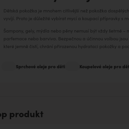
aromaterapii
Dětská pokožka je mnohem citlivější než pokožka dospělých 
vyvíjí. Proto je důležité vybírat mycí a koupací přípravky s 
Šampony, gely, mýdla nebo pěny nemusí být vždy šetrné – 
parfemace nebo barviva. Bezpečnou a účinnou volbou jsou d
které jemně čistí, chrání přirozenou hydrataci pokožky a podp
Sprchové oleje pro děti
Koupelové oleje pro dět
op produkt