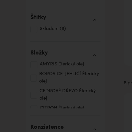
Štítky
Skladem
(8)
Složky
AMYRIS Éterický olej
BOROVICE-JEHLIČÍ Éterický
olej
8 p
CEDROVÉ DŘEVO Éterický
olej
CITRON Éterický olej
FENYKL Éterický olej
Konzistence
HEŘMÁNEK MODRÝ Éterický