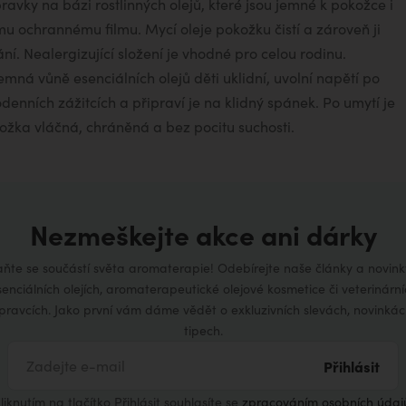
pravky na bázi rostlinných olejů, které jsou jemné k pokožce i
ímu ochrannému filmu. Mycí oleje pokožku čistí a zároveň ji
ání. Nealergizující složení je vhodné pro celou rodinu.
jemná vůně esenciálních olejů děti uklidní, uvolní napětí po
odenních zážitcích a připraví je na klidný spánek. Po umytí je
ožka vláčná, chráněná a bez pocitu suchosti.
Nezmeškejte akce ani dárky
aňte se součástí světa aromaterapie! Odebírejte naše články a novink
senciálních olejích, aromaterapeutické olejové kosmetice či veterinární
ípravcích. Jako první vám dáme vědět o exkluzivních slevách, novinkác
tipech.
Přihlásit
liknutím na tlačítko Přihlásit souhlasíte se
zpracováním osobních údaj