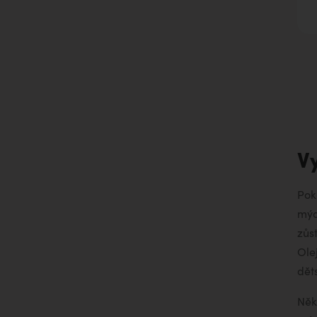
V
Pok
mýd
zůs
Ole
dět
Něk