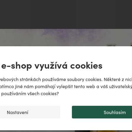
ně
 e-shop využívá cookies
odiac!
ětský mycí olej MELINKA
Dětský intimní mycí ole
puje
ebových stránkách používáme soubory cookies. Některé z nic
atímco jiné nám pomáhají vylepšit tento web a váš uživatelský
..
♌️
✨
s používáním všech cookies?
Nastavení
Souhlasím
Přidat do košíku
Přidat do košíku