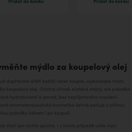
Přidat do košíku
Přidat do košíku
yměňte mýdlo za koupelový olej
ud dopřáváte dítěti každý večer koupel, vyzkoušejte místo
la koupelový olej. Očistný účinek zůstává stejný, ale pokožka
tává hydratovaná a jemná, bez nepříjemného vysušení.
jová aromaterapeutická kosmetika šetrně pečuje o citlivou
skou pokožku během i po koupeli.
dy stačí jen rychlá sprcha. I v tomto případě volte mycí