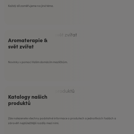
Každý díl zaměřujeme na jiné téma.
Aromaterapie &
svět zvířat
Novinky v pomoci Vašim domácím mazlíčkům.
Katalogy našich
produktů
Zde nalezenete všechny podstatné informace o produtech a jednotlivých řadách a
zárověň nejdůležitější rozdíly mezi nimi.