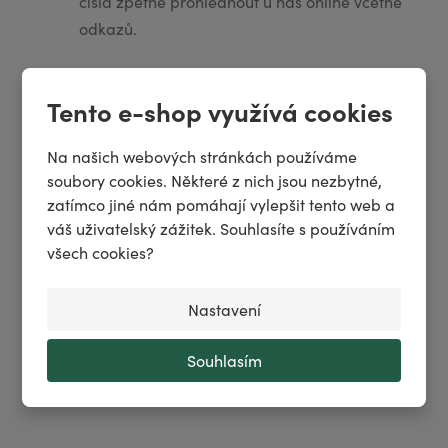
čísla zpětně prohlédnout u nás online včetně
odkazů.
Prohlížení starších čísel online
Tento e-shop využívá cookies
Časopisy nemusíte skladovat. Můžete si i starší
Na našich webových stránkách používáme
čísla zpětně prohlédnout u nás online včetně
soubory cookies. Některé z nich jsou nezbytné,
odkazů.
zatímco jiné nám pomáhají vylepšit tento web a
váš uživatelský zážitek. Souhlasíte s používáním
všech cookies?
Nastavení
Novinky na blogu
Souhlasím