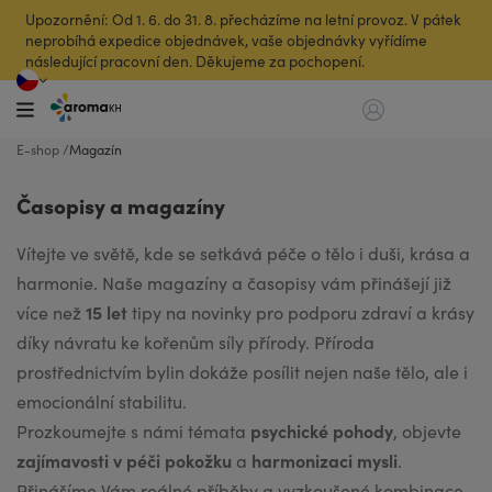
Upozornění: Od 1. 6. do 31. 8. přecházíme na letní provoz. V pátek
neprobíhá expedice objednávek, vaše objednávky vyřídíme
následující pracovní den. Děkujeme za pochopení.
E-shop
Magazín
Časopisy a magazíny
Vítejte ve světě, kde se setkává péče o tělo i duši, krása a
harmonie. Naše magazíny a časopisy vám přinášejí již
15 let
více než
tipy na novinky pro podporu zdraví a krásy
díky návratu ke kořenům síly přírody. Příroda
prostřednictvím bylin dokáže posílit nejen naše tělo, ale i
emocionální stabilitu.
psychické pohody
Prozkoumejte s námi témata
, objevte
zajímavosti v péči pokožku
harmonizaci mysli
a
.
Přinášíme Vám reálné příběhy a vyzkoušené kombinace,