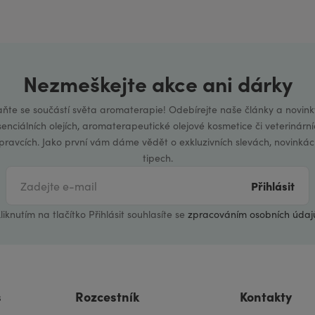
Nezmeškejte akce ani dárky
aňte se součástí světa aromaterapie! Odebírejte naše články a novink
senciálních olejích, aromaterapeutické olejové kosmetice či veterinární
ípravcích. Jako první vám dáme vědět o exkluzivních slevách, novinkác
tipech.
Přihlásit
liknutím na tlačítko Přihlásit souhlasíte se
zpracováním osobních údaj
s
Rozcestník
Kontakty