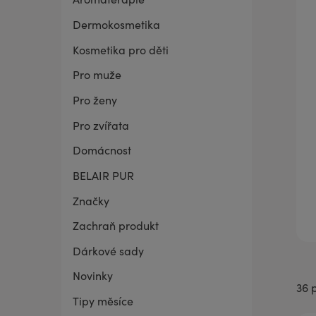
Dermokosmetika
BELAIR PUR Lite
Co mě trápí
Vaginální suchost
Sada pro grilování
Kosmetika pro děti
Pro muže
Pro ženy
Pro zvířata
Domácnost
BELAIR PUR
Značky
Zachraň produkt
Dárkové sady
Novinky
36 
Tipy měsíce