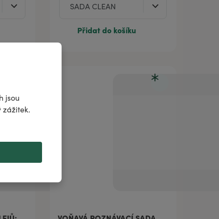
Přidat do košíku
h jsou
 zážitek.
EJŮ:
VOŇAVÁ POZNÁVACÍ SADA