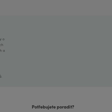
y o
ch
h a
ů
.
Potřebujete poradit?