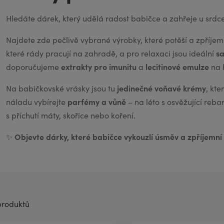
aromaterapii
Hledáte dárek, který udělá radost babičce a zahřeje u srdc
Najdete zde pečlivě vybrané výrobky, které potěší a zpříje
sa
které rády pracují na zahradě, a pro relaxaci jsou ideální
extrakty pro imunitu
lecitinové emulze
doporučujeme
a
na b
jedinečné voňavé krémy
Na babičkovské vrásky jsou tu
, kte
parfémy a vůně
náladu vybírejte
– na léto s osvěžující reb
s příchutí máty, skořice nebo koření.
Objevte dárky, které babičce vykouzlí úsměv a zpříjemní
✨
produktů