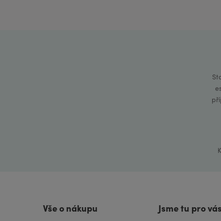
St
e
př
K
Vše o nákupu
Jsme tu pro vá