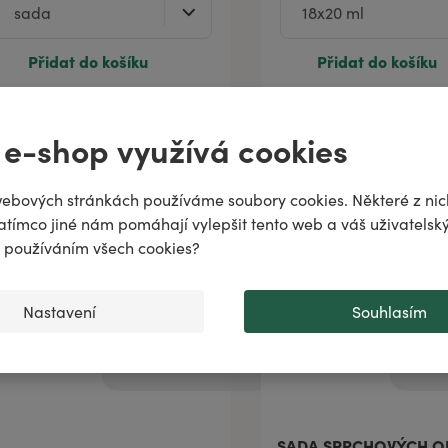
Přidat do košíku
Přidat do košíku
ně
 e-shop využívá cookies
odiac!
puje
ebových stránkách používáme soubory cookies. Některé z nic
atímco jiné nám pomáhají vylepšit tento web a váš uživatelský
..
♌️
✨
s používáním všech cookies?
Nastavení
Souhlasím
SADA SPRCHOVÝCH OL