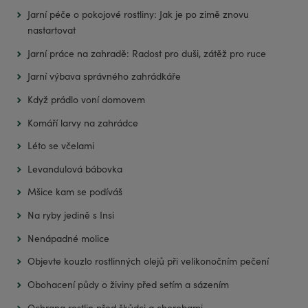
Jarní péče o pokojové rostliny: Jak je po zimě znovu
nastartovat
Jarní práce na zahradě: Radost pro duši, zátěž pro ruce
Jarní výbava správného zahrádkáře
Když prádlo voní domovem
Komáří larvy na zahrádce
Léto se včelami
Levandulová bábovka
Mšice kam se podíváš
Na ryby jedině s Insi
Nenápadné molice
Objevte kouzlo rostlinných olejů při velikonočním pečení
Obohacení půdy o živiny před setím a sázením
Ochrana rostlin před škůdci a chorobami