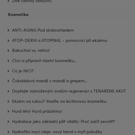
Živé čističky vzduchu
Kosmetika
ANTI-AGING Pod drobnohledem
ATOP-DERM a ATOPINAL - pomocníci při ekzému
Bakuchiol vs. retinol
Chci si připravit vlastní kosmetiku...
Co je INCI?
Čokoládová masáž s mandlí a grepem…
Dopřejte namoženým svalům regeneraci s TENARENE AKUT
Ekzém na rukou? Vsaďte na lecitinovou kosmetiku.
Hurá léto! Hurá prázdniny!
Hydratace jako základní pilíř vitality: Proč začít zevnitř?
Hydrofilní mycí oleje: nový trend v mytí pokožky