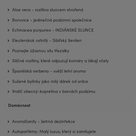
Aloe vera - rostlina sluncem stvořená
Borovice - jedinečná podzimní společnice
Echinacea purpurea - INDIÁNSKÉ SLUNCE
Eleuterokok ostnitý - Sibiřský ženšen
Poznejte úžasnou sílu třezalky
Siličné rostliny, které odpuzují komáry a lákají včely
Španělská verbena – svěží letní aroma
Sušené bylinky jako milý dárek od srdce
Vratič obecný-kopretina v barvách podzimu
Domácnost
AromaSanity - šetrná dezinfekce
Autoparfémy: Malý luxus, který si zamilujete