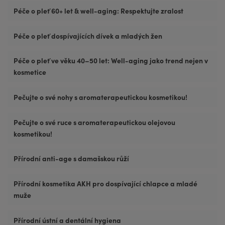
Péče o pleť 60+ let & well-aging: Respektujte zralost
Péče o pleť dospívajících dívek a mladých žen
Péče o pleť ve věku 40–50 let: Well-aging jako trend nejen v
kosmetice
Pečujte o své nohy s aromaterapeutickou kosmetikou!
Pečujte o své ruce s aromaterapeutickou olejovou
kosmetikou!
Přírodní anti-age s damašskou růží
Přírodní kosmetika AKH pro dospívající chlapce a mladé
muže
Přírodní ústní a dentální hygiena