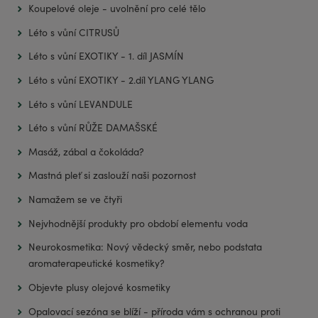
Koupelové oleje - uvolnění pro celé tělo
Léto s vůní CITRUSŮ
Léto s vůní EXOTIKY - 1. díl JASMÍN
Léto s vůní EXOTIKY - 2.díl YLANG YLANG
Léto s vůní LEVANDULE
Léto s vůní RŮŽE DAMAŠSKÉ
Masáž, zábal a čokoláda?
Mastná pleť si zaslouží naši pozornost
Namažem se ve čtyři
Nejvhodnější produkty pro období elementu voda
Neurokosmetika: Nový vědecký směr, nebo podstata
aromaterapeutické kosmetiky?
Objevte plusy olejové kosmetiky
Opalovací sezóna se blíží - příroda vám s ochranou proti