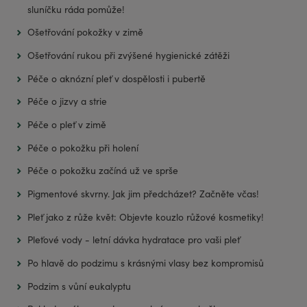
sluníčku ráda pomůže!
Ošetřování pokožky v zimě
Ošetřování rukou při zvýšené hygienické zátěži
Péče o aknózní pleť v dospělosti i pubertě
Péče o jizvy a strie
Péče o pleť v zimě
Péče o pokožku při holení
Péče o pokožku začíná už ve sprše
Pigmentové skvrny. Jak jim předcházet? Začněte včas!
Pleť jako z růže květ: Objevte kouzlo růžové kosmetiky!
Pleťové vody - letní dávka hydratace pro vaši pleť
Po hlavě do podzimu s krásnými vlasy bez kompromisů
Podzim s vůní eukalyptu