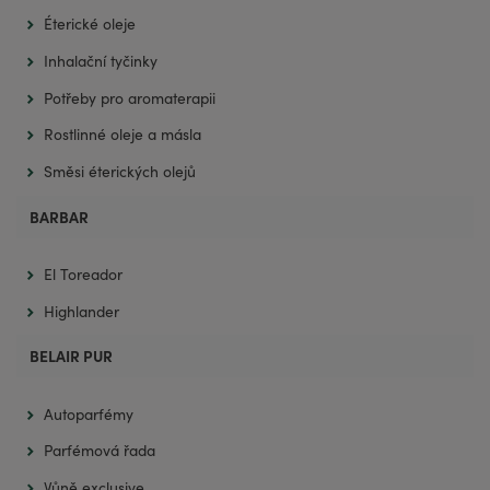
Éterické oleje
Inhalační tyčinky
Potřeby pro aromaterapii
Rostlinné oleje a másla
Směsi éterických olejů
BARBAR
El Toreador
Highlander
BELAIR PUR
Autoparfémy
Parfémová řada
Vůně exclusive