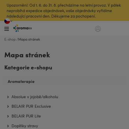
Upozornění: Od 1. 6. do 31. 8. přecházíme na letní provoz. V pátek
neprobíhá expedice objednávek, vaše objednávky vyřídíme
následující pracovní den. Děkujeme za pochopení.
E-shop
Mapa stránek
Mapa stránek
Kategorie e-shopu
Aromaterapie
Absolue v jojobě/alkoholu
BELAIR PUR Exclusive
BELAIR PUR Lite
Doplňky stravy