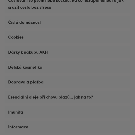
Cestování se psem nebo kočkou: Na co nezapomenout a jak
si užít cestu bez stresu
Čistá domácnost
Cookies
Dárky k nákupu AKH
Dětská kosmetika
Doprava a platba
Esenciální oleje při chovu plazů… Jak na to?
Imunita
Informace