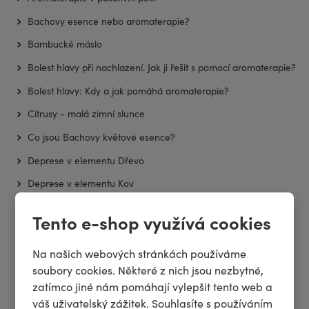
Bachovy esence nebo aromaterapie?
Bambucké máslo
Bolest hlavy při nachlazení. Jak ji řešit s pomocí aromaterapie?
Bolest hlavy: Kdy a jak pomáhá aromaterapie?
Citrusy - malá zimní slunce
Co jsou Bachovy květové esence?
Deprese v elementu Dřevo
Deprese v elementu Kov
Deprese v elementu Ohně
Tento e-shop využívá cookies
Deprese v elementu Země
Na našich webových stránkách používáme
Esenciální oleje a jejich použití při emocionální disharmonii
soubory cookies. Některé z nich jsou nezbytné,
Esenciální oleje pro lepší spánek
zatímco jiné nám pomáhají vylepšit tento web a
Esenciální oleje, které možná neznáte… a je to škoda!
váš uživatelský zážitek. Souhlasíte s používáním