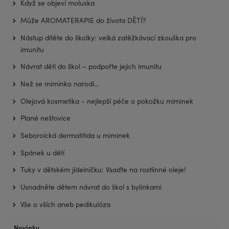
Když se objeví moluska
Může AROMATERAPIE do života DĚTÍ?
Nástup dítěte do školky: velká zatěžkávací zkouška pro
imunitu
Návrat dětí do škol – podpořte jejich imunitu
Než se miminko narodí...
Olejová kosmetika - nejlepší péče o pokožku miminek
Plané neštovice
Seboroická dermatitida u miminek
Spánek u dětí
Tuky v dětském jídelníčku: Vsaďte na rostlinné oleje!
Usnadněte dětem návrat do škol s bylinkami
Vše o vších aneb pedikulóza
Novinky