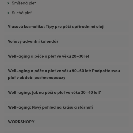
Smíšená pleť
Suchá pleť
Vlasová kosmetika: Tipy pro péči s přírodními oleji
Voňavý adventní kalendář
Well-aging a péče o pleť ve věku 20–30 let
Well-aging a péče o pleť ve věku 50–60 let: Podpořte svou
pleť v období postmenopauzy
Well-aging: Jak na péči o pleť ve věku 30–40 let?
Well-aging: Nový pohled na krásu a stárnutí
WORKSHOPY