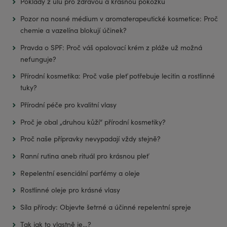
Poklady z úlu pro zdravou a krásnou pokožku
Pozor na nosné médium v aromaterapeutické kosmetice: Proč
chemie a vazelína blokují účinek?
Pravda o SPF: Proč váš opalovací krém z pláže už možná
nefunguje?
Přírodní kosmetika: Proč vaše pleť potřebuje lecitin a rostlinné
tuky?
Přírodní péče pro kvalitní vlasy
Proč je obal „druhou kůží“ přírodní kosmetiky?
Proč naše přípravky nevypadají vždy stejně?
Ranní rutina aneb rituál pro krásnou pleť
Repelentní esenciální parfémy a oleje
Rostlinné oleje pro krásné vlasy
Síla přírody: Objevte šetrné a účinné repelentní spreje
Tak jak to vlastně je…?