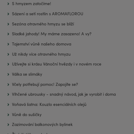
S hmyzem zatočíme!
Sázení a setí rostlin s AROMAFLOROU
Sezóna otravného hmyzu se blíží
Sladké jahody! My máme zasazeno! A vy?
Tajemství vůně našeho domova
Už nikdy více otravného hmyzu
Užívejte si krásu Vánoční hvězdy i v novém roce
Válka se slimáky
Včely potřebují pomoc! Zapojíte se?
Vlhčené ubrousky - snadný návod, jak je vyrobit i doma
Voňavá šatna: Kouzlo esenciálních olejů
Vůně do sušičky
Zazimování balkonových bylinek