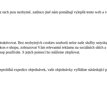
ich jsou nezbytné, zatímco jiné nám pomáhají vylepšit tento web a vá
deaktivovat. Bez nezbytných cookies souborů nelze naše služby smyslu
n e-shopu, zobrazovat Vám relevantní reklamu na sociálních sítích a 
hop používáte. S jejich pomocí ho můžeme zlepšovat.
 neprobíhá expedice objednávek, vaše objednávky vyřídíme následující