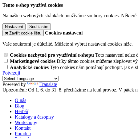
Tento e-shop využívá cookies
Na našich webových stránkách používáme soubory cookies. Některé z n
Nastavení
Souhlasím
Cookies nastavení
Zavřít cookie lištu
Vaše soukromí je důležité. Můžete si vybrat nastavení cookies níže.
Cookies nezbytné pro využívání e-shopu
Toto nastavení nelze 
Marketingové cookies
Díky těmto cookies můžeme zlepšovat výko
Analytické cookies
Tyto cookies nám pomáhají pochopit, jak e-s
Potvrzuji
Powered by
Translate
Upozornění: Od 1. 6. do 31. 8. přecházíme na letní provoz. V pátek
O nás
Blog
Herbář
Katalogy a časopisy
Workshopy
Kontakt
Poradna