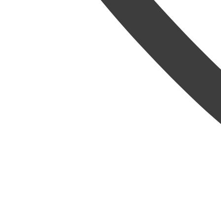
Nová vů
z řady
Z
Lev vstup