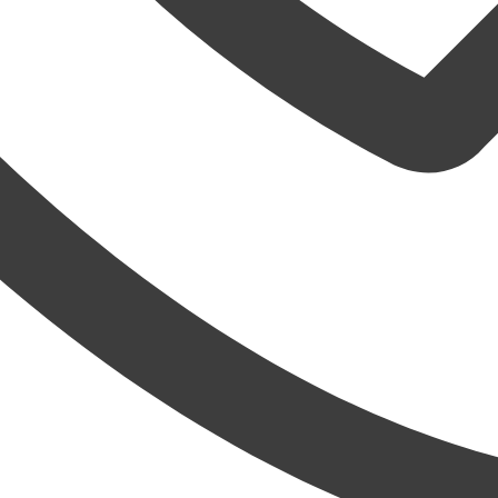
ně
odiac!
uje