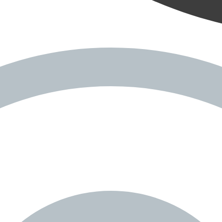
.
♌️
✨