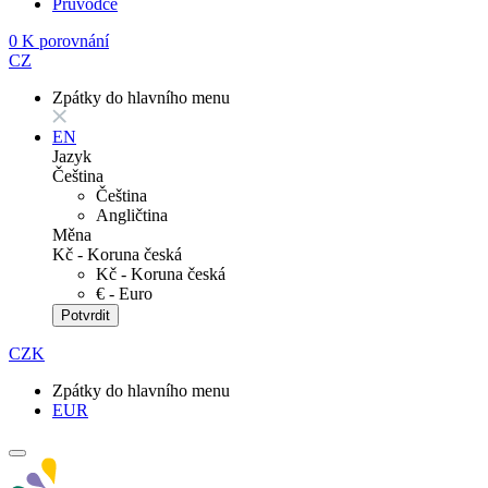
Průvodce
0
K porovnání
CZ
Zpátky do hlavního menu
EN
Jazyk
Čeština
Čeština
Angličtina
Měna
Kč - Koruna česká
Kč - Koruna česká
€ - Euro
Potvrdit
CZK
Zpátky do hlavního menu
EUR