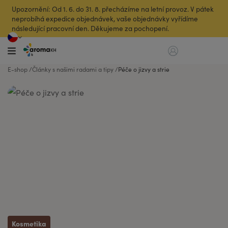
Upozornění: Od 1. 6. do 31. 8. přecházíme na letní provoz. V pátek
neprobíhá expedice objednávek, vaše objednávky vyřídíme
následující pracovní den. Děkujeme za pochopení.
E-shop
Články s našimi radami a tipy
Péče o jizvy a strie
Kosmetika