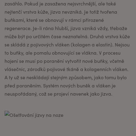
zasáhlo. Pokud je zasažena nejsvrchnější, ale také
nejtenčí vrstva kůže, jizva nevzniká. Je totiž tvořena
buňkami, které se obnovují v rámci přirozené
regenerace. Je-li rána hlubší, jizva vzniká vždy, třebaže
může být po určitém čase neznatelná. Druhá vrstva kůže
se skládá z pojivových vláken (kolagen a elastin). Nejsou
to buňky, ale pomalu obnovující se vlákna. V procesu
hojení se musí po poranění vytvořit nové buňky, včetně
vlásečnic, zárodků pojivové tkáně a kolagenních vláken.
A ty už se neskládají stejným způsobem, jako tomu bylo
před poraněním. Systém nových buněk a vláken je
neuspořádaný, což se projeví navenek jako jizva.