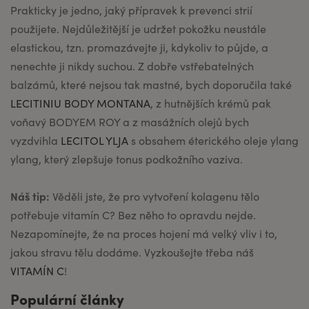
Prakticky je jedno, jaký přípravek k prevenci strií
použijete. Nejdůležitější je udržet pokožku neustále
elastickou, tzn. promazávejte ji, kdykoliv to půjde, a
nenechte ji nikdy suchou. Z dobře vstřebatelných
balzámů, které nejsou tak mastné, bych doporučila také
LECITINIU BODY MONTANA
, z hutnějších krémů pak
voňavý BODYEM ROY a z masážních olejů bych
vyzdvihla
LECITOL YLJA
s obsahem éterického oleje ylang
ylang, který zlepšuje tonus podkožního vaziva.
Náš tip:
Věděli jste, že pro vytvoření kolagenu tělo
potřebuje vitamín C? Bez něho to opravdu nejde.
Nezapomínejte, že na proces hojení má velký vliv i to,
jakou stravu tělu dodáme. Vyzkoušejte třeba náš
VITAMÍN C
!
Populární články