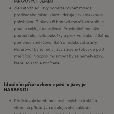
MRKVOVÝCH SEMEN
Zlepšit vzhled jizvy pomůže rovněž masáž
postiženého místa, která udržuje jizvu měkkou a
pohyblivou. Tlaková či bodová masáž zabraňuje
pnutí a snižuje bolestivost. Pravidelné masáže
podpoří elasticitu pokožky a prokrvení okolní tkáně,
pomohou změkčovat tkáň a redukovat srůsty.
Masírovat by se měly jizvy zhojené (obvykle po 3
měsících). Naopak masírovat by se neměly jizvy,
které jsou stále zanícené.
Ideálním přípravkem v péči o jizvy je
NARBENOL
Představuje kombinaci rostlinných extraktů a
vitamínů přidaných do olejového základu.