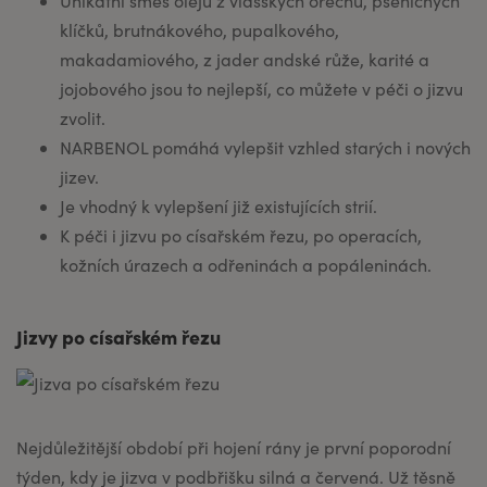
Unikátní směs olejů z vlašských ořechů, pšeničných
klíčků, brutnákového, pupalkového,
makadamiového, z jader andské růže, karité a
jojobového jsou to nejlepší, co můžete v péči o jizvu
zvolit.
NARBENOL pomáhá vylepšit vzhled starých i nových
jizev.
Je vhodný k vylepšení již existujících strií.
K péči i jizvu po císařském řezu, po operacích,
kožních úrazech a odřeninách a popáleninách.
Jizvy po císařském řezu
Nejdůležitější období při hojení rány je první poporodní
týden, kdy je jizva v podbřišku silná a červená. Už těsně