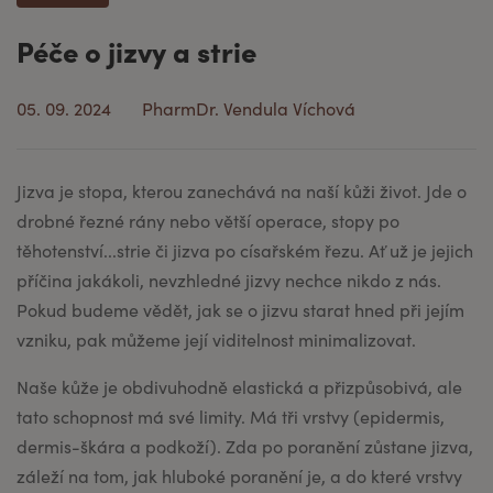
Péče o jizvy a strie
05. 09. 2024
PharmDr. Vendula Víchová
Jizva je stopa, kterou zanechává na naší kůži život. Jde o
drobné řezné rány nebo větší operace, stopy po
těhotenství...strie či jizva po císařském řezu. Ať už je jejich
příčina jakákoli, nevzhledné jizvy nechce nikdo z nás.
Pokud budeme vědět, jak se o jizvu starat hned při jejím
vzniku, pak můžeme její viditelnost minimalizovat.
Naše kůže je obdivuhodně elastická a přizpůsobivá, ale
tato schopnost má své limity. Má tři vrstvy (epidermis,
dermis-škára a podkoží). Zda po poranění zůstane jizva,
záleží na tom, jak hluboké poranění je, a do které vrstvy