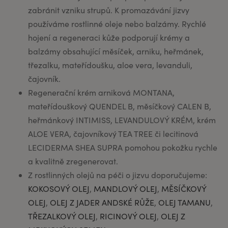
zabránit vzniku strupů. K promazávání jizvy
používáme rostlinné oleje nebo balzámy. Rychlé
hojení a regeneraci kůže podporují krémy a
balzámy obsahující měsíček, arniku, heřmánek,
třezalku, mateřídoušku, aloe vera, levanduli,
čajovník.
Regenerační krém arniková MONTANA,
mateřídouškový QUENDEL B, měsíčkový CALEN B,
heřmánkový INTIMISS, LEVANDULOVÝ KRÉM, krém
ALOE VERA, čajovníkový TEA TREE či lecitinová
LECIDERMA SHEA SUPRA pomohou pokožku rychle
a kvalitně zregenerovat.
Z rostlinných olejů na péči o jizvu doporučujeme:
KOKOSOVÝ OLEJ
,
MANDLOVÝ OLEJ
,
MĚSÍČKOVÝ
OLEJ
,
OLEJ Z JADER ANDSKÉ RŮŽE
,
OLEJ TAMANU
,
TŘEZALKOVÝ OLEJ
,
RICINOVÝ OLEJ
,
OLEJ Z