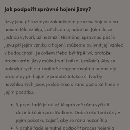
Jak podpořit správné hojení jizvy?
Jizvy jsou přirozeným zakončením procesu hojení a na
našem těle vznikají, ať chceme, nebo ne. Jakmile se
jednou vytvoří, už nezmizí. Nicméně, správnou péčí o
jizvu při jejím vzniku a hojení, můžeme ovlivnit její vzhled
v budoucnosti. Je ovšem třeba být trpělivý, protože
proces zrání jizvy může trvat i několik měsíců. Aby se
pokožka rychle a kvalitně zregenerovala a nenastaly
problémy při hojení v podobě infekce či tvorby
nevzhledných jizev, je dobré se o ránu postarat hned v
jejím počátku.
V první řadě je důležité správně ránu vyčistit
dezinfekčním prostředkem. Dobré ošetření rány v
jejím počátku zajistí, aby se rána nezanítila.
V druhé řadě je nutné podpořit proces hojení a