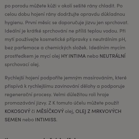
po porodu můžete kůži v okolí sešité rány chladit. Po
celou dobu hojení rány dodržujte opravdu důkladnou
hygienu. První měsíc se doporučuje jizvu jen sprchovat.
Ideální je krátké sprchování ne příliš teplou vodou. Při
mytí používejte kosmetické přípravky s neutrálním pH,
bez parfemace a chemických složek. Ideálním mycím
prostředkem je mycí olej
HY INTIMA
nebo
NEUTRÁLNÍ
sprchovací olej.
Rychlejší hojení podpoříte jemným masírováním, které
přispívá k rychlejšímu zavinování dělohy a podporuje
regenerační procesy. Velmi důležitou roli hraje
promazávání jizvy. Z K tomuto účelu můžete použít
KOKOSOVÝ
či
MĚSÍČKOVÝ
olej,
OLEJ Z MRKVOVÝCH
SEMEN
nebo
INTIMISS
.