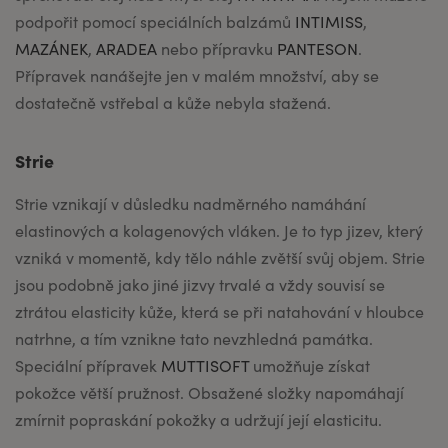
podpořit pomocí speciálních balzámů
INTIMISS
,
MAZÁNEK
,
ARADEA
nebo přípravku
PANTESON
.
Přípravek nanášejte jen v malém množství, aby se
dostatečně vstřebal a kůže nebyla stažená.
Strie
Strie vznikají v důsledku nadměrného namáhání
elastinových a kolagenových vláken. Je to typ jizev, který
vzniká v momentě, kdy tělo náhle zvětší svůj objem. Strie
jsou podobně jako jiné jizvy trvalé a vždy souvisí se
ztrátou elasticity kůže, která se při natahování v hloubce
natrhne, a tím vznikne tato nevzhledná památka.
Speciální přípravek
MUTTISOFT
umožňuje získat
pokožce větší pružnost. Obsažené složky napomáhají
zmírnit popraskání pokožky a udržují její elasticitu.