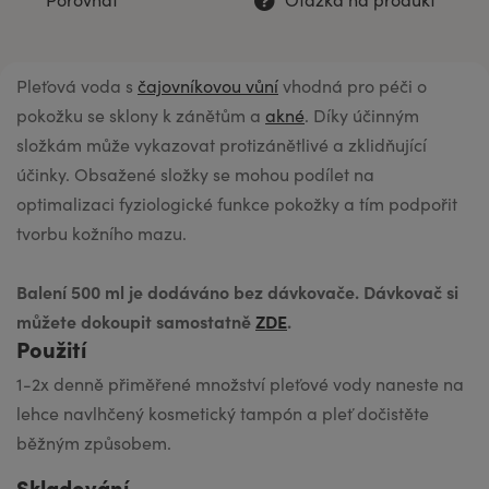
Pleťová voda s
čajovníkovou vůní
vhodná pro péči o
pokožku se sklony k zánětům a
akné
. Díky účinným
složkám může vykazovat protizánětlivé a zklidňující
účinky. Obsažené složky se mohou podílet na
optimalizaci fyziologické funkce pokožky a tím podpořit
tvorbu kožního mazu.
Balení 500 ml je dodáváno bez dávkovače. Dávkovač si
můžete dokoupit samostatně
ZDE
.
Použití
1-2x denně přiměřené množství pleťové vody naneste na
lehce navlhčený kosmetický tampón a pleť dočistěte
běžným způsobem.
Skladování