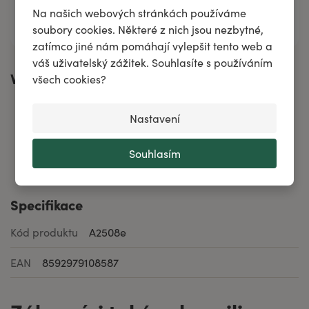
Všechny složky
Na našich webových stránkách používáme
soubory cookies. Některé z nich jsou nezbytné,
zatímco jiné nám pomáhají vylepšit tento web a
váš uživatelský zážitek. Souhlasíte s používáním
Vhodné při
všech cookies?
Nastavení
Souhlasím
Akné
Specifikace
Kód produktu
A2508e
EAN
8592979108587