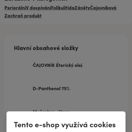
Periorální
V dospívání
Folikulitida
Záněty
Čajovníková
Zachraň produkt
Hlavní obsahové složky
ČAJOVNÍK Éterický olej
D-Panthenol 75%
Močovina - Urea
Tento e-shop využívá cookies