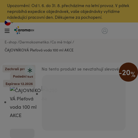
Upozornění: Od 1. 6. do 31. 8. přecházíme na letní provoz. V pátek
neprobíhá expedice objednávek, vaše objednávky vyřídíme
následující pracovní den. Děkujeme za pochopení.
E-shop
Dermokosmetika
Co mě trápí
ČAJOVNÍKOVÁ Pleťová voda 100 ml AKCE
Na tento produkt se nevztahují slevové kódy
Zachraň produkt
-20
%
Poslední kus
Expirace 12.2026