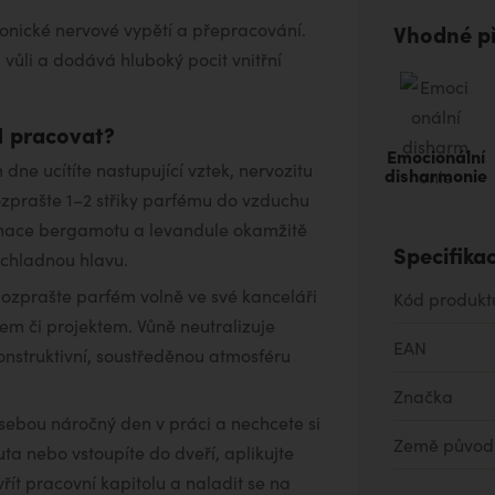
chronické nervové vypětí a přepracování.
Vhodné př
 vůli a dodává hluboký pocit vnitřní
N pracovat?
Emocionální
dne ucítíte nastupující vztek, nervozitu
disharmonie
zprašte 1–2 střiky parfému do vzduchu
nace bergamotu a levandule okamžitě
Specifika
 chladnou hlavu.
Rozprašte parfém volně ve své kanceláři
Kód produkt
m či projektem. Vůně neutralizuje
EAN
konstruktivní, soustředěnou atmosféru
Značka
sebou náročný den v práci a nechcete si
Země původ
uta nebo vstoupíte do dveří, aplikujte
ít pracovní kapitolu a naladit se na