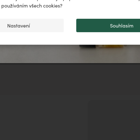
..
♌️
✨
s používáním všech cookies?
my Balance
Belair Pur
Valentýn
Nastavení
Souhlasím