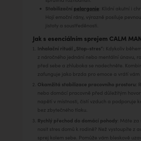
Stabilizační
pelargonie
: Klidní akutní i 
Hojí emoční rány, výrazně posiluje pevnou
jistoty a soustředěnosti.
Jak s esenciálním sprejem CALM MA
Inhalační rituál „Stop-stres“:
Kdykoliv během 
z náročného jednání nebo mentální únavu, ro
před sebe a zhluboka se nadechněte. Kombi
zafunguje jako brzda pro emoce a vrátí vám
Okamžitá stabilizace pracovního prostoru
: 
nebo domácí pracovně před důležitým hovore
napětí v místnosti, čistí vzduch a podporuje 
bez zbytečného tlaku.
Rychlý přechod do domácí pohody
: Máte za 
nosit stres domů k rodině? Než vystoupíte z a
sprej kolem sebe. Pomůže vám bleskově uzavř