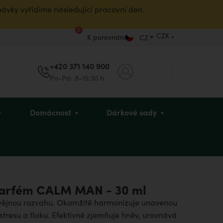
návky vyřídíme následující pracovní den.
0
CZK
K porovnání
CZ
+420 371 140 900
Po-Pá: 8-15:30 h
Domácnost
Dárkové sady
koholu
a
muže
Inhalační tyčinky
Nosní přípravky
Dětská intimní hygiena
Péče pro maminky
Kosmetika pro dospívající
Antiparazitární účinky
Dekorace
Dárky pro babičku
parfém CALM MAN - 30 ml
chlapce
hvějnou rozvahu. Okamžitě harmonizuje unavenou
stresu a tlaku. Efektivně zjemňuje hněv, urovnává
y
BELAIR PUR Exclusive
Parfémy
Menopauza
Dárkové sady