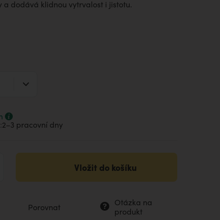
 a dodává klidnou vytrvalost i jistotu.
m
:
2–⁠3 pracovní dny
Vložit do košíku
Otázka na
Porovnat
produkt