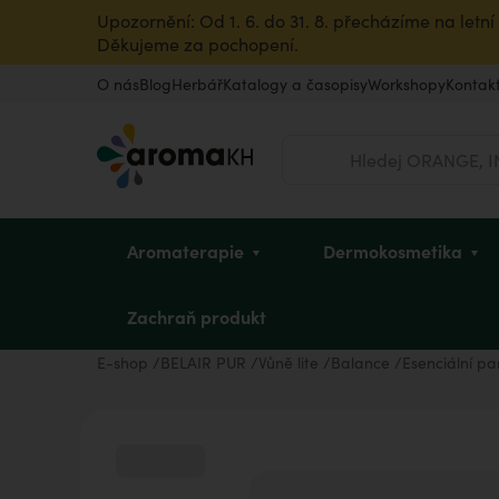
Upozornění: Od 1. 6. do 31. 8. přecházíme na let
Děkujeme za pochopení.
O nás
Blog
Herbář
Katalogy a časopisy
Workshopy
Kontak
Hledat
Aromaterapie
Dermokosmetika
Zachraň produkt
E-shop
BELAIR PUR
Vůně lite
Balance
Esenciální p
Éterické oleje
Pleť
Dětské mycí oleje
Intimní hygiena u žen
Vousy a pleť
Dle zvířete
Vůně do bytu
Dárkové poukazy
Rostlinné oleje a másla
Vlasy
Sady pro děti
Pro sportovkyně
Pro sportovce
Ostatní produkty
Úklid a dezinfekce
Dárky pro dědečka