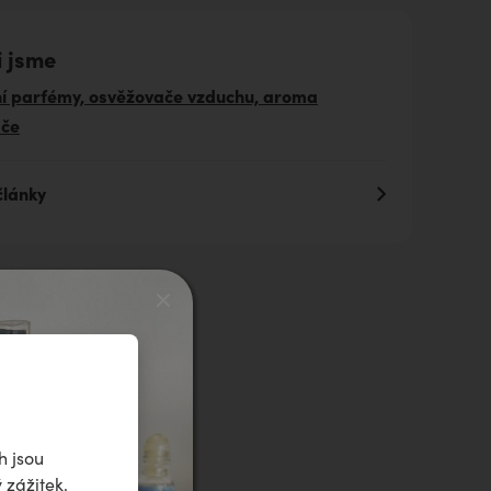
i jsme
ní parfémy, osvěžovače vzduchu, aroma
ače
články
h jsou
 zážitek.