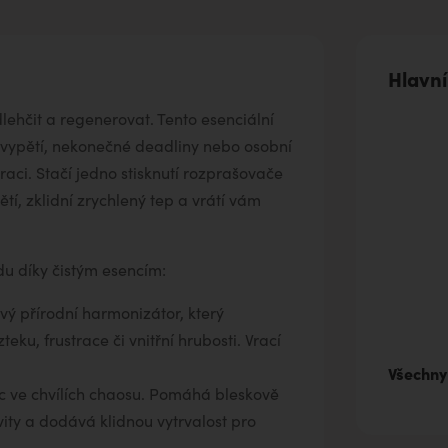
Hlavní
dlehčit a regenerovat. Tento esenciální
 vypětí, nekonečné deadliny nebo osobní
raci. Stačí jedno stisknutí rozprašovače
í, zklidní zrychlený tep a vrátí vám
du díky čistým esencím:
vý přírodní harmonizátor, který
eku, frustrace či vnitřní hrubosti. Vrací
Všechny
 ve chvílích chaosu. Pomáhá bleskově
vity a dodává klidnou vytrvalost pro