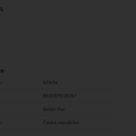
i
ce
u
b7413z
8592979128257
Belair Pur
u
Česká republika