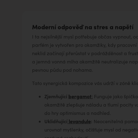
Moderní odpověď na stres a napětí
I ta nejsilnější mysl potřebuje občas vypnout, o
parfém je vytvořen pro okamžiky, kdy pracovní
neklid začínají přerůstat v podrážděnost a frust
a jemná vonná mlha okamžitě neutralizuje napět
pevnou půdu pod nohama.
Tato synergická kompozice vás udrží v zóně kli
Zjemňující
bergamot
:
Funguje jako špičko
okamžitě zlepšuje náladu a tlumí pocity vzt
do hry optimismus a nadhled.
Uklidňující
levandule
:
Neocenitelná pomoc
urovnat myšlenky, očišťuje mysl od negati
správná rozhodnutí.