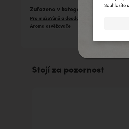
na scénu.
Souhlasíte 
Zařazeno v kategoriích
Pro muže
Vůně a deodoranty
Esenciální parfé
Aroma osvěžovače
OBJEVOVAT
Stojí za pozornost