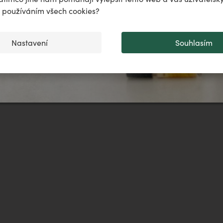
..
♌️
✨
s používáním všech cookies?
Nastavení
Souhlasím