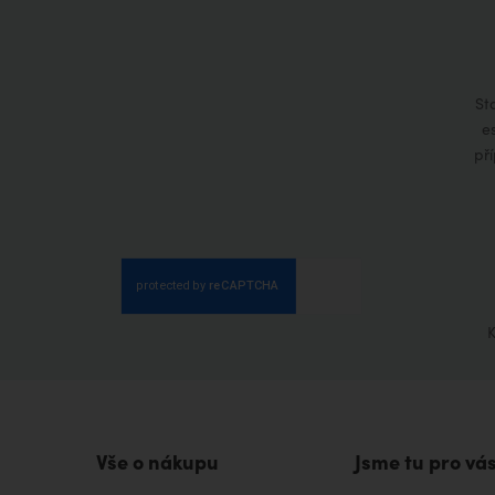
St
e
př
K
Vše o nákupu
Jsme tu pro vá