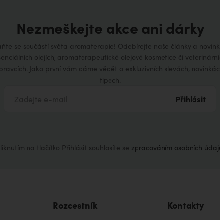
Nezmeškejte akce ani dárky
aňte se součástí světa aromaterapie! Odebírejte naše články a novink
senciálních olejích, aromaterapeutické olejové kosmetice či veterinární
ípravcích. Jako první vám dáme vědět o exkluzivních slevách, novinkác
tipech.
Přihlásit
liknutím na tlačítko Přihlásit souhlasíte se
zpracováním osobních údaj
s
Rozcestník
Kontakty