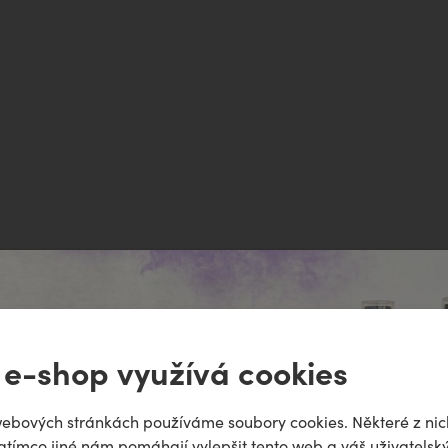
ně
 e-shop využívá cookies
odiac!
puje
ebových stránkách používáme soubory cookies. Některé z nic
atímco jiné nám pomáhají vylepšit tento web a váš uživatelský