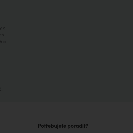
y o
ch
h a
ů
.
Potřebujete poradit?