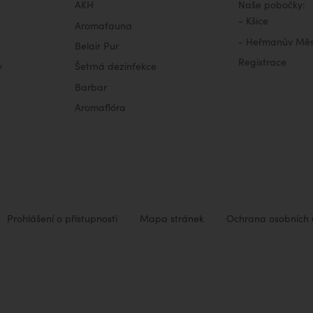
AKH
Naše pobočky:
-
Kšice
Aromafauna
-
Heřmanův Měs
Belair Pur
Registrace
y
Šetrná dezinfekce
Barbar
Aromaflóra
Prohlášení o přístupnosti
Mapa stránek
Ochrana osobních 