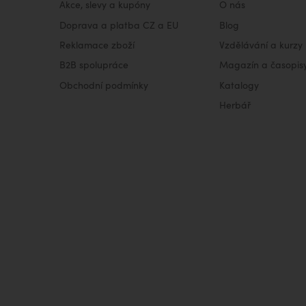
Akce, slevy a kupóny
O nás
Doprava a platba CZ a EU
Blog
Reklamace zboží
Vzdělávání a kurzy
B2B spolupráce
Magazín a časopis
Obchodní podmínky
Katalogy
Herbář
VISA
MasterCard
Maestro