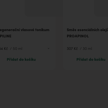
egenerační vlasové tonikum
Směs esenciálních olej
PILINE
PROAPINOL
84 Kč
/
50 ml
307 Kč
/
30 ml
184 Kč
50 ml
307 Kč
30 ml
Přidat do košíku
Přidat do košíku
292 Kč
100 ml
120 Kč
10 ml