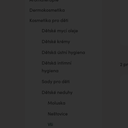
Dermokosmetika
BELAIR PUR Lite
Co mě trápí
Vaginální suchost
Sada pro grilování
Kosmetika pro děti
Dětské mycí oleje
Dětské krémy
Dětská ústní hygiena
Dětská intimní
2 p
hygiena
Sady pro děti
Dětské neduhy
Moluska
Neštovice
Vši