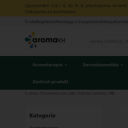
Upozornění: Od 1. 6. do 31. 8. přecházíme na let
Děkujeme za pochopení.
O nás
Blog
Herbář
Katalogy a časopisy
Workshopy
Kontak
Hledat
Aromaterapie
Dermokosmetika
Zachraň produkt
E-shop
Kosmetika pro děti
Dětské neduhy
Vši
Éterické oleje
Pleť
Dětské mycí oleje
Intimní hygiena u žen
Vousy a pleť
Dle zvířete
Vůně do bytu
Dárkové poukazy
Kategorie
Rostlinné oleje a másla
Vlasy
Sady pro děti
Pro sportovkyně
Pro sportovce
Ostatní produkty
Úklid a dezinfekce
Dárky pro dědečka
Aromaterapie