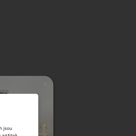
h jsou
 zážitek.