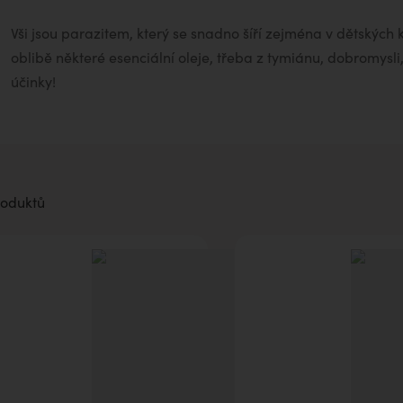
aromaterapii
Vši jsou parazitem, který se snadno šíří zejména v dětských 
oblibě některé esenciální oleje, třeba z tymiánu, dobromysli,
účinky!
roduktů