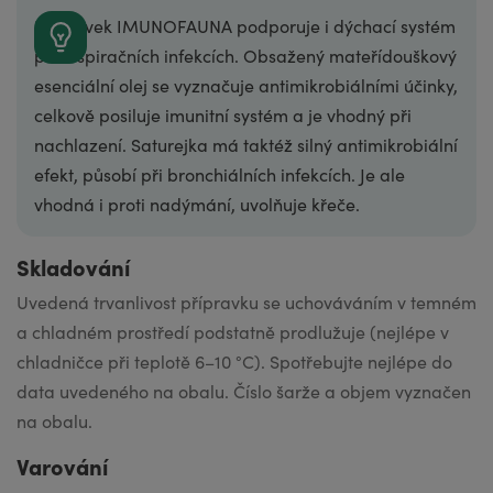
Přípravek IMUNOFAUNA podporuje i dýchací systém
při respiračních infekcích. Obsažený mateřídouškový
esenciální olej se vyznačuje antimikrobiálními účinky,
celkově posiluje imunitní systém a je vhodný při
nachlazení. Saturejka má taktéž silný antimikrobiální
efekt, působí při bronchiálních infekcích. Je ale
vhodná i proti nadýmání, uvolňuje křeče.
Skladování
Uvedená trvanli­vost přípravku se uchováváním v temném
a chladném prostředí podstatně prodlužuje (nejlépe v
chladničce při teplotě 6–10 °C). Spotřebujte nejlépe do
data uvedeného na obalu. Číslo šarže a objem vyznačen
na obalu.
Varování