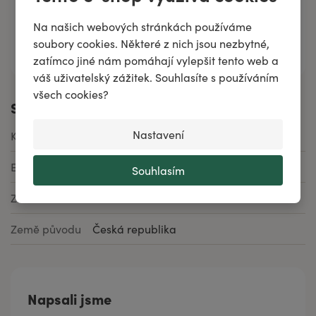
Na našich webových stránkách používáme
Všechny složky
soubory cookies. Některé z nich jsou nezbytné,
zatímco jiné nám pomáhají vylepšit tento web a
váš uživatelský zážitek. Souhlasíte s používáním
všech cookies?
Specifikace
Nastavení
Kód produktu
F0200e
EAN
8592979101014
Souhlasím
Značka
Aromafauna
Země původu
Česká republika
Napsali jsme