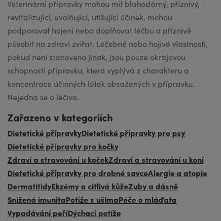
Veterinární přípravky mohou mít blahodárný, příznivý,
revitalizující, uvolňující, utišující účinek, mohou
podporovat hojení nebo doplňovat léčbu a příznivě
působit na zdraví zvířat. Léčebné nebo hojivé vlastnosti,
pokud není stanoveno jinak, jsou pouze okrajovou
schopností přípravku, která vyplývá z charakteru a
koncentrace účinných látek obsažených v přípravku.
Nejedná se o léčivo.
Zařazeno v kategoriích
Dietetické přípravky
Dietetické přípravky pro psy
Dietetické přípravky pro kočky
Zdraví a stravování u koček
Zdraví a stravování u koní
Dietetické přípravky pro drobné savce
Alergie a atopie
Dermatitidy
Ekzémy a citlivá kůže
Zuby a dásně
Snížená imunita
Potíže s ušima
Péče o mláďata
Vypadávání peří
Dýchací potíže