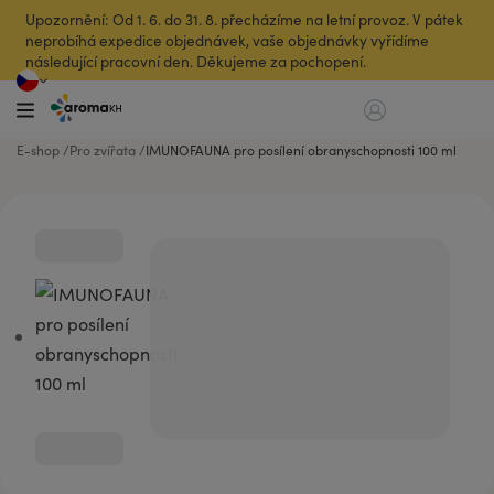
Upozornění: Od 1. 6. do 31. 8. přecházíme na letní provoz. V pátek
neprobíhá expedice objednávek, vaše objednávky vyřídíme
následující pracovní den. Děkujeme za pochopení.
E-shop
Pro zvířata
IMUNOFAUNA pro posílení obranyschopnosti 100 ml