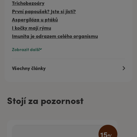
Trichobezoáry
První papoušek? Jste si jistí?
Aspergilóza u ptáků
I kočky mají rýmu
Imunita je odrazem celého organismu
Zobrazit další
Všechny články
Stojí za pozornost
15
%