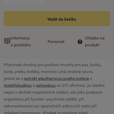
Vložit do košíku
Informace
Otázka na
Porovnat
o produktu
produkt
Přípravek vhodný pro posílení imunity pro psy, kočky,
koně, ptáky, králíky, morčata i jiné drobné savce.
Jedná se o
extrakt eleutherococcového kořene
s
mateřídouškou
a
saturejkou
ve 27% alkoholu. Je ideální
nejen v období respiračních infekcí, ale jako podpora
organismu při fyzické i psychické zátěži, při
rekonvalescenci po operačních zákrocích nebo při
oslabení organismu. Vhodné je podávat před