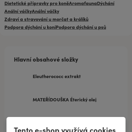
Dietetické přípravky pro koně
Aromafauna
Dýchání
Anální váčky
Anální váčky
Zdraví a stravování u morčat a králíků
Podpora dýchání u koní
Podpora dýchání u psů
Hlavní obsahové složky
Eleutherococc extrakt
MATEŘÍDOUŠKA Éterický olej
SATUREJKA HORSKÁ Éterický olej
Tento e-shop využívá cookies