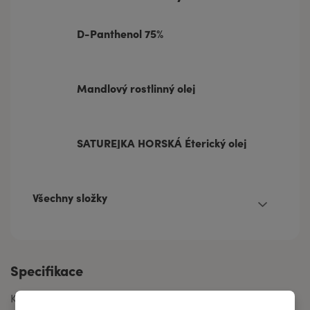
D-Panthenol 75%
Mandlový rostlinný olej
SATUREJKA HORSKÁ Éterický olej
Všechny složky
Specifikace
Kód produktu
F3010d