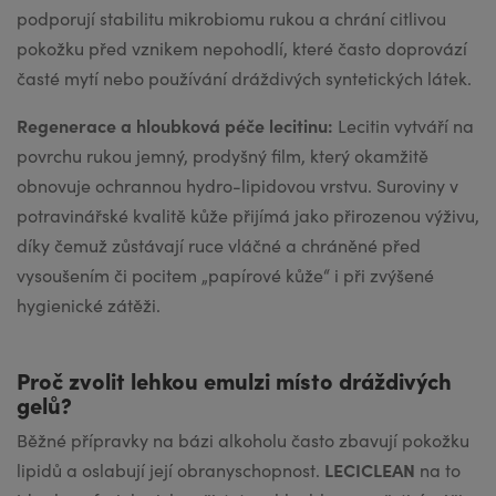
podporují stabilitu mikrobiomu rukou a chrání citlivou
pokožku před vznikem nepohodlí, které často doprovází
časté mytí nebo používání dráždivých syntetických látek.
Regenerace a hloubková péče lecitinu:
Lecitin vytváří na
povrchu rukou jemný, prodyšný film, který okamžitě
obnovuje ochrannou hydro-lipidovou vrstvu. Suroviny v
potravinářské kvalitě kůže přijímá jako přirozenou výživu,
díky čemuž zůstávají ruce vláčné a chráněné před
vysoušením či pocitem „papírové kůže“ i při zvýšené
hygienické zátěži.
Proč zvolit lehkou emulzi místo dráždivých
gelů?
Běžné přípravky na bázi alkoholu často zbavují pokožku
LECICLEAN
lipidů a oslabují její obranyschopnost.
na to