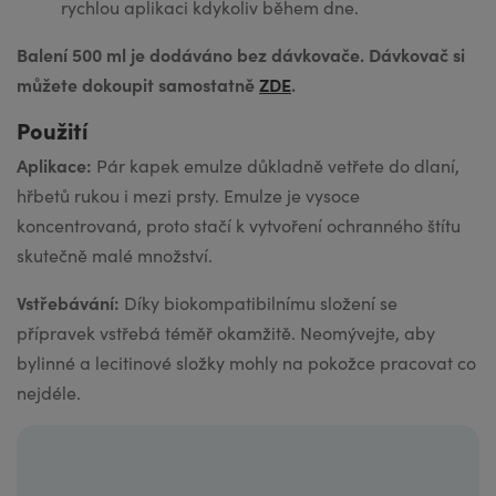
rychlou aplikaci kdykoliv během dne.
Balení 500 ml je dodáváno bez dávkovače. Dávkovač si
můžete dokoupit samostatně
ZDE
.
Použití
Aplikace:
Pár kapek emulze důkladně vetřete do dlaní,
hřbetů rukou i mezi prsty. Emulze je vysoce
koncentrovaná, proto stačí k vytvoření ochranného štítu
skutečně malé množství.
Vstřebávání:
Díky biokompatibilnímu složení se
přípravek vstřebá téměř okamžitě. Neomývejte, aby
bylinné a lecitinové složky mohly na pokožce pracovat co
nejdéle.