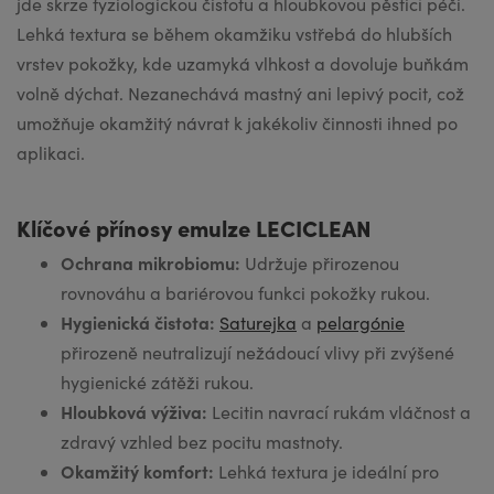
jde skrze fyziologickou čistotu a hloubkovou pěsticí péči.
Lehká textura se během okamžiku vstřebá do hlubších
vrstev pokožky, kde uzamyká vlhkost a dovoluje buňkám
volně dýchat. Nezanechává mastný ani lepivý pocit, což
umožňuje okamžitý návrat k jakékoliv činnosti ihned po
aplikaci.
Klíčové přínosy emulze LECICLEAN
Ochrana mikrobiomu:
Udržuje přirozenou
rovnováhu a bariérovou funkci pokožky rukou.
Hygienická čistota:
Saturejka
a
pelargónie
přirozeně neutralizují nežádoucí vlivy při zvýšené
hygienické zátěži rukou.
Hloubková výživa:
Lecitin navrací rukám vláčnost a
zdravý vzhled bez pocitu mastnoty.
Okamžitý komfort:
Lehká textura je ideální pro