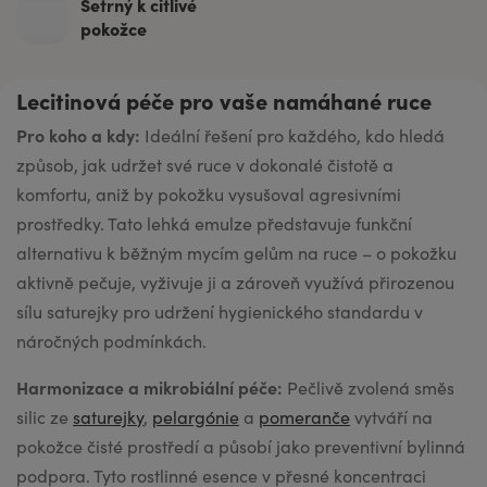
Šetrný k citlivé
pokožce
Lecitinová péče pro vaše namáhané ruce
Pro koho a kdy:
Ideální řešení pro každého, kdo hledá
způsob, jak udržet své ruce v dokonalé čistotě a
komfortu, aniž by pokožku vysušoval agresivními
prostředky. Tato lehká emulze představuje funkční
alternativu k běžným mycím gelům na ruce – o pokožku
aktivně pečuje, vyživuje ji a zároveň využívá přirozenou
sílu saturejky pro udržení hygienického standardu v
náročných podmínkách.
Harmonizace a mikrobiální péče:
Pečlivě zvolená směs
silic ze
saturejky
,
pelargónie
a
pomeranče
vytváří na
pokožce čisté prostředí a působí jako preventivní bylinná
podpora. Tyto rostlinné esence v přesné koncentraci