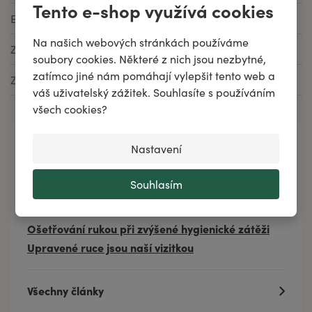
Tento e-shop využívá cookies
EAN
8592979128998
Na našich webových stránkách používáme
Značka
Aromafauna
soubory cookies. Některé z nich jsou nezbytné,
zatímco jiné nám pomáhají vylepšit tento web a
Země původu
Česká republika
váš uživatelský zážitek. Souhlasíte s používáním
všech cookies?
Napsali jsme
Nastavení
Ekologická domácnost - dokonalý úklid bez
Souhlasím
chemie
Ekzém na rukou? Vsaďte na lecitinovou kosmetiku.
Ošetřování rukou při zvýšené hygienické zátěži
Upravené ruce jsou naší vizitkou
Všechny články