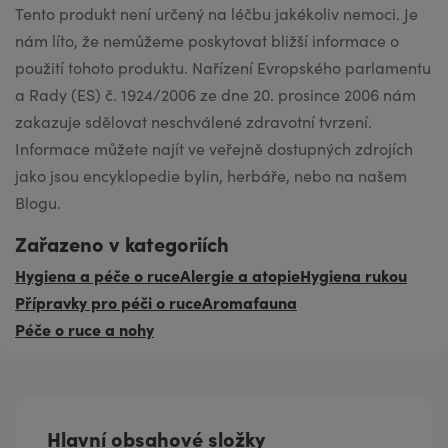
Tento produkt není určený na léčbu jakékoliv nemoci. Je
nám líto, že nemůžeme poskytovat bližší informace o
použití tohoto produktu. Nařízení Evropského parlamentu
a Rady (ES) č. 1924/2006 ze dne 20. prosince 2006 nám
zakazuje sdělovat neschválené zdravotní tvrzení.
Informace můžete najít ve veřejně dostupných zdrojích
jako jsou encyklopedie bylin, herbáře, nebo na našem
Blogu.
Zařazeno v kategoriích
Hygiena a péče o ruce
Alergie a atopie
Hygiena rukou
Přípravky pro péči o ruce
Aromafauna
Péče o ruce a nohy
Hlavní obsahové složky