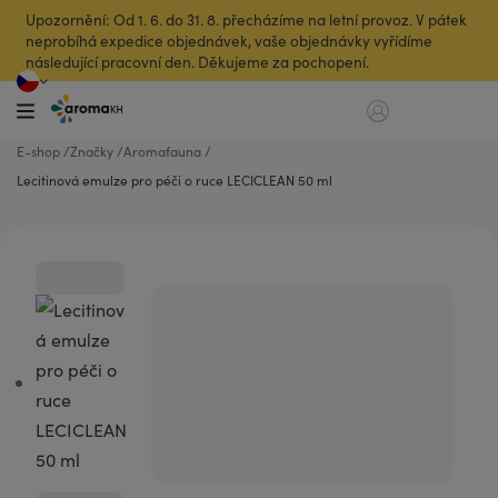
Upozornění: Od 1. 6. do 31. 8. přecházíme na letní provoz. V pátek
neprobíhá expedice objednávek, vaše objednávky vyřídíme
následující pracovní den. Děkujeme za pochopení.
E-shop
Značky
Aromafauna
Lecitinová emulze pro péči o ruce LECICLEAN 50 ml