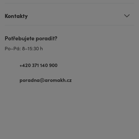
Kontakty
Potřebujete poradit?
Po–Pá: 8–15:30 h
+420 371 140 900
poradna@aromakh.cz
VISA
MasterCard
Maestro