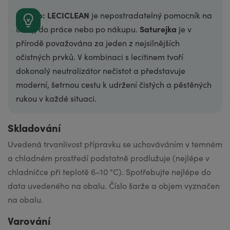
Náš tip: LECICLEAN
je nepostradatelný pomocník na
Saturejka
cesty, do práce nebo po nákupu.
je v
přírodě považována za jeden z nejsilnějších
očistných prvků. V kombinaci s lecitinem tvoří
dokonalý neutralizátor nečistot a představuje
moderní, šetrnou cestu k udržení čistých a pěstěných
rukou v každé situaci.
Skladování
Uvedená trvanli­vost přípravku se uchováváním v temném
a chladném prostředí podstatně prodlužuje (nejlépe v
chladničce při teplotě 6–10 °C). Spotřebujte nejlépe do
data uvedeného na obalu. Číslo šarže a objem vyznačen
na obalu.
Varování