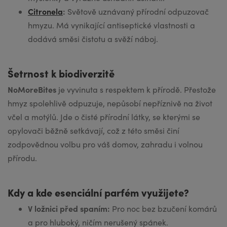
Citronela
:
Světově uznávaný přírodní odpuzovač
hmyzu. Má vynikající antiseptické vlastnosti a
dodává směsi čistotu a svěží náboj.
Šetrnost k biodiverzitě
NoMoreBites
je vyvinuta s respektem k přírodě. Přestože
hmyz spolehlivě odpuzuje, nepůsobí nepříznivě na život
včel a motýlů. Jde o čisté přírodní látky, se kterými se
opylovači běžně setkávají, což z této směsi činí
zodpovědnou volbu pro váš domov, zahradu i volnou
přírodu.
Kdy a kde esenciální parfém využijete?
V ložnici před spaním:
Pro noc bez bzučení komárů
a pro hluboký, ničím nerušený spánek.