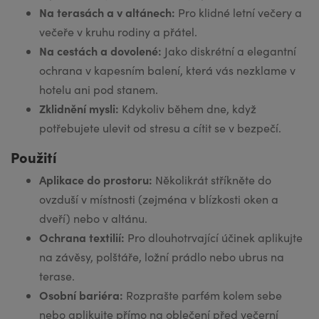
Na terasách a v altánech:
Pro klidné letní večery a
večeře v kruhu rodiny a přátel.
Na cestách a dovolené:
Jako diskrétní a elegantní
ochrana v kapesním balení, která vás nezklame v
hotelu ani pod stanem.
Zklidnění mysli:
Kdykoliv během dne, když
potřebujete ulevit od stresu a cítit se v bezpečí.
Použití
Aplikace do prostoru:
Několikrát stříkněte do
ovzduší v místnosti (zejména v blízkosti oken a
dveří) nebo v altánu.
Ochrana textilií:
Pro dlouhotrvající účinek aplikujte
na závěsy, polštáře, ložní prádlo nebo ubrus na
terase.
Osobní bariéra:
Rozprašte parfém kolem sebe
nebo aplikujte přímo na oblečení před večerní