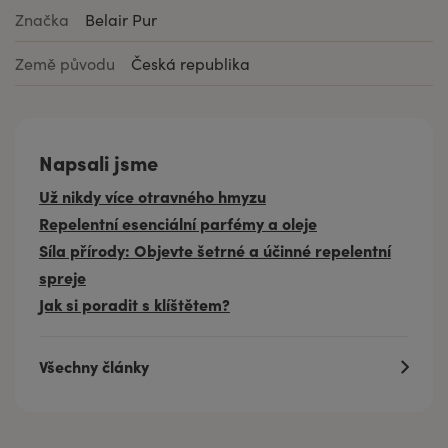
Značka
Belair Pur
Země původu
Česká republika
Napsali jsme
Už nikdy více otravného hmyzu
Repelentní esenciální parfémy a oleje
Síla přírody: Objevte šetrné a účinné repelentní
spreje
Jak si poradit s klíštětem?
Všechny články