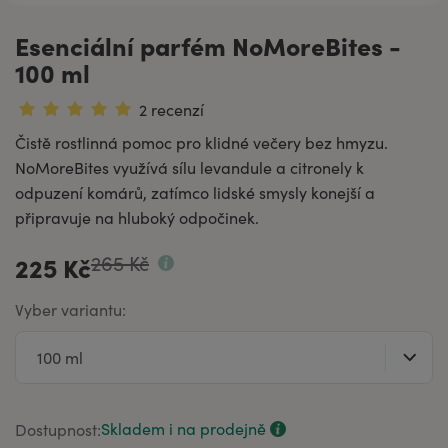
Esenciální parfém NoMoreBites -
100 ml
2 recenzí
Čistě rostlinná pomoc pro klidné večery bez hmyzu.
NoMoreBites využívá sílu levandule a citronely k
odpuzení komárů, zatímco lidské smysly konejší a
připravuje na hluboký odpočinek.
265 Kč
225 Kč
Vyber variantu:
Skladem i na prodejně
Dostupnost: