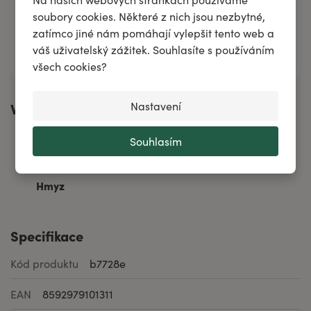
soubory cookies. Některé z nich jsou nezbytné,
zatímco jiné nám pomáhají vylepšit tento web a
Všechny složky
váš uživatelský zážitek. Souhlasíte s používáním
všech cookies?
Vhodné při
Nastavení
Souhlasím
Hmyz
Specifikace
Kód produktu
b7728e
EAN
8592979101311