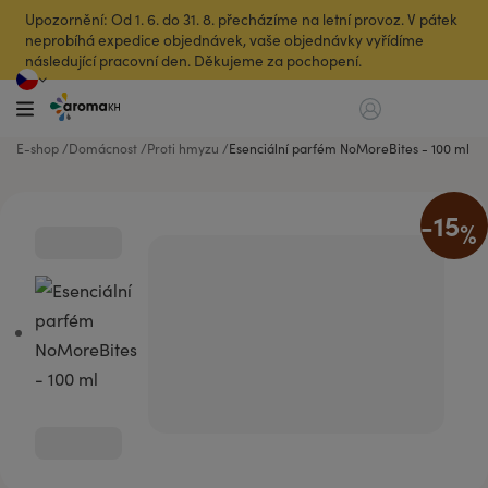
Upozornění: Od 1. 6. do 31. 8. přecházíme na letní provoz. V pátek
neprobíhá expedice objednávek, vaše objednávky vyřídíme
následující pracovní den. Děkujeme za pochopení.
E-shop
Domácnost
Proti hmyzu
Esenciální parfém NoMoreBites - 100 ml
-15
%