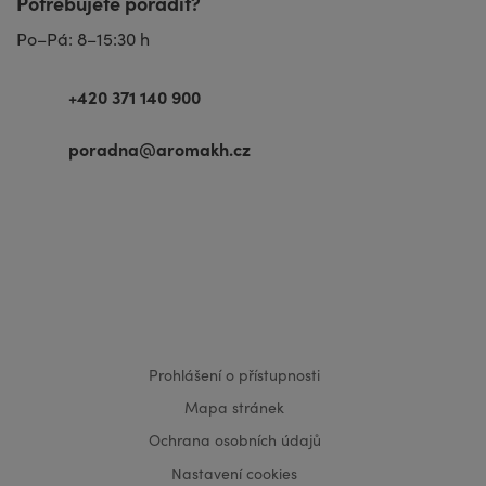
Potřebujete poradit?
Po–Pá: 8–15:30 h
+420 371 140 900
poradna@aromakh.cz
VISA
MasterCard
Maestro
Prohlášení o přístupnosti
Mapa stránek
Ochrana osobních údajů
Nastavení cookies