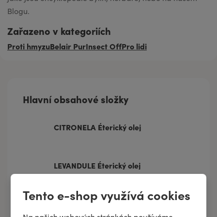
Blogu.
Zařazeno v kategoriích
Proti hmyzu
Belair Pur
Insect Off
Pro lidi
Hlavní obsahové složky
CITRONELA Éterický olej
LEVANDULE Éterický olej
Tento e-shop využívá cookies
Líh
Na našich webových stránkách používáme