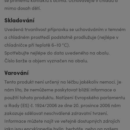
se přímému kontaktu s očima. Uchovávejte v chladu a
mimo dosah dětí.
Skladování
Uvedená trvanlivost přípravku se uchováváním v temném
a chladném prostředí podstatně prodlužuje (nejlépe v
chladničce při teplotě 6–10 °C).
Spotřebujte nejlépe do data uvedeného na obalu.
Číslo šarže a objem vyznačen na obalu.
Varování
Tento produkt není určený na léčbu jakékoliv nemoci. Je
nám líto, že nemůžeme poskytovat bližší informace o
použití tohoto produktu. Nařízení Evropského parlamentu
a Rady (ES) č. 1924/2006 ze dne 20. prosince 2006 nám
zakazuje sdělovat neschválené zdravotní tvrzení.
Informace můžete najít ve veřejně dostupných zdrojích
jako jsou encyklopedie bylin, herbáře, nebo na našem