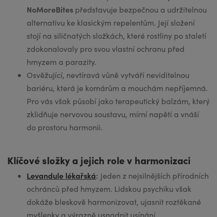
NoMoreBites
představuje bezpečnou a udržitelnou
alternativu ke klasickým repelentům. Její složení
stojí na siličnatých složkách, které rostliny po staletí
zdokonalovaly pro svou vlastní ochranu před
hmyzem a parazity.
Osvěžující, nevtíravá vůně vytváří neviditelnou
bariéru, která je komárům a mouchám nepříjemná.
Pro vás však působí jako terapeutický balzám, který
zklidňuje nervovou soustavu, mírní napětí a vnáší
do prostoru harmonii.
Klíčové složky a jejich role v harmonizaci
Levandule lékařská
:
Jeden z nejsilnějších přírodních
ochránců před hmyzem. Lidskou psychiku však
dokáže bleskově harmonizovat, ujasnit roztěkané
myšlenky a výrazně usnadnit usínání.