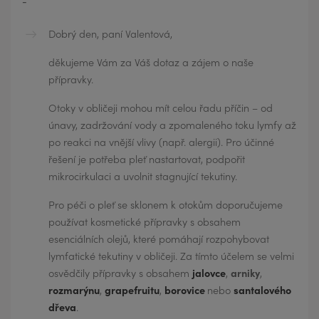
Dobrý den, paní Valentová,
děkujeme Vám za Váš dotaz a zájem o naše
přípravky.
Otoky v obličeji mohou mít celou řadu příčin – od
únavy, zadržování vody a zpomaleného toku lymfy až
po reakci na vnější vlivy (např. alergii). Pro účinné
řešení je potřeba pleť nastartovat, podpořit
mikrocirkulaci a uvolnit stagnující tekutiny.
Pro péči o pleť se sklonem k otokům doporučujeme
používat kosmetické přípravky s obsahem
esenciálních olejů, které pomáhají rozpohybovat
lymfatické tekutiny v obličeji. Za tímto účelem se velmi
osvědčily přípravky s obsahem
jalovce
,
arniky
,
rozmarýnu
,
grapefruitu
,
borovice
nebo
santalového
dřeva
.