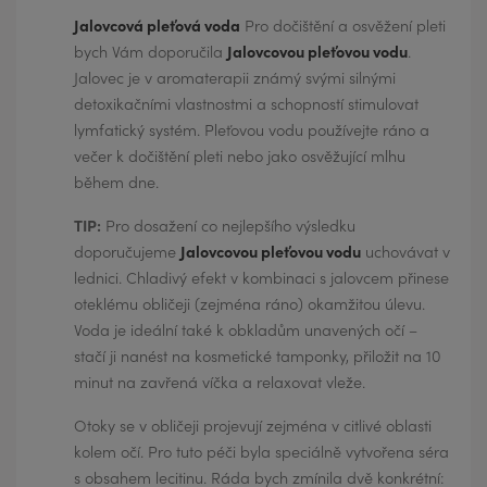
Jalovcová pleťová voda
Pro dočištění a osvěžení pleti
bych Vám doporučila
Jalovcovou pleťovou vodu
.
Jalovec je v aromaterapii známý svými silnými
detoxikačními vlastnostmi a schopností stimulovat
lymfatický systém. Pleťovou vodu používejte ráno a
večer k dočištění pleti nebo jako osvěžující mlhu
během dne.
TIP:
Pro dosažení co nejlepšího výsledku
doporučujeme
Jalovcovou pleťovou vodu
uchovávat v
lednici. Chladivý efekt v kombinaci s jalovcem přinese
oteklému obličeji (zejména ráno) okamžitou úlevu.
Voda je ideální také k obkladům unavených očí –
stačí ji nanést na kosmetické tamponky, přiložit na 10
minut na zavřená víčka a relaxovat vleže.
Otoky se v obličeji projevují zejména v citlivé oblasti
kolem očí. Pro tuto péči byla speciálně vytvořena séra
s obsahem lecitinu. Ráda bych zmínila dvě konkrétní: