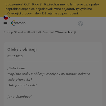
Upozornění: Od 1. 6. do 31. 8. přecházíme na letní provoz. V pátek
neprobíhá expedice objednávek, vaše objednávky vyřídíme
následující pracovní den. Děkujeme za pochopení.
E-shop
Poradna
Pro lidi
Péče o pleť
Otoky v obličeji
Otoky v obličeji
Otoky v obličeji
02.07.2026
Dobrý den, 

trápí mě otoky v obličeji. Mohly by mi pomoci některé 
vaše přípravky? 

Děkuji za odpověď. 

Jana Valentová