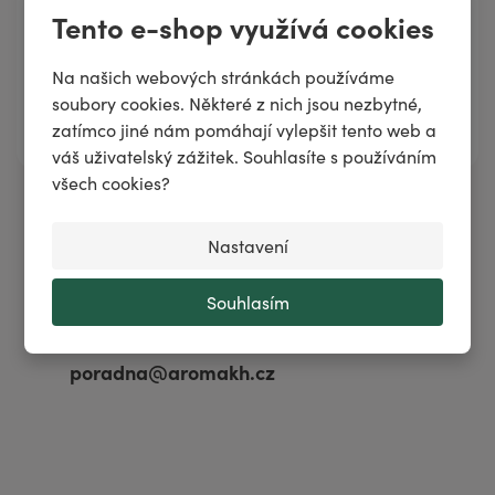
Tento e-shop využívá cookies
Věřím, že Vám tyto tipy pomohou a s našimi produkty
budete spokojená. Pokud byste měla jakékoliv další
Na našich webových stránkách používáme
dotazy, neváhejte se na nás znovu obrátit.
soubory cookies. Některé z nich jsou nezbytné,
zatímco jiné nám pomáhají vylepšit tento web a
Lenka Rigová, Tým Aromakh.cz
váš uživatelský zážitek. Souhlasíte s používáním
všech cookies?
Potřebujete poradit?
Nastavení
Po–Pá: 8–15:30 h
Souhlasím
+420 371 140 900
poradna@aromakh.cz