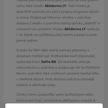
rutiny také masku
Aktiderma LY
. Tato maska je
speciálně vyvinutá pro pleť s projevy stagnace tekutin
a únavy. Podporuje látkovou výměnu v pokožce,
dodává jí vitalitu a pomáhá obličej opticky „zeštíhlit“ a
unavené rysy projasnit. Masku
Aktiderma LY
aplikujte
1–2× týdně na vyčištěnou pleť, nechte působit a poté
jemně setřete.
S otoky by Vám také mohly pomoci přípravky s
obsahem mořské soli. Krátkodobě bych doporučila
vyzkoušet krém
Saltia BN
. Sůl okamžitě aktivuje
mikrocirkulaci v pokožce a podporuje tok lymfatických
tekutin, pomáhá také uvolňovat usazené toxické látky
v ošetřené oblasti, čímž dodává pokožce zdravější
nádech a eliminuje otoky.
Účinky krému podpoříte i pitím lymfatických nebo
ledvinových čajů, lymfatickou obličejovou masáží a
dostatkem pohybu.