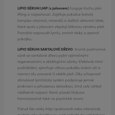
LIPIO SÉRUM LMP
(
s jalovcem
)
funguje trochu jako
lifting a rozjasňovač. Zajišťuje pokožce bohatý
komplex vitaminů, minerálů a dalších aktivních látek,
které spolu s jalovcem zlepšují látkovou výměnu pleti.
Pomáhá rozproudit lymfu, zmírnit otoky a zpevnit
pokožku.
LIPIO SÉRUM SANTALOVÉ DŘEVO
: Kromě podmanivé
vůně se santalové dřevo pyšní výjimečnými
regeneračními a zklidňujícími účinky. Efektivně mírní
podráždění, zjemňuje citlivou pokožku kolem očí a
navrací sílu unavené či oteklé pleti. Díky schopnosti
stimulovat lymfatický systém podporuje jemné
prokrvení a přirozenou detoxikaci, čímž celý vzhled
nádherně rozjasní. Navíc působí hluboce
harmonizačně také na psychické úrovni.
Pokud Vás otoky trápí opakovaně nebo intenzivně,
můžete jako doplňkovou péči zařadit do vaší týdenní