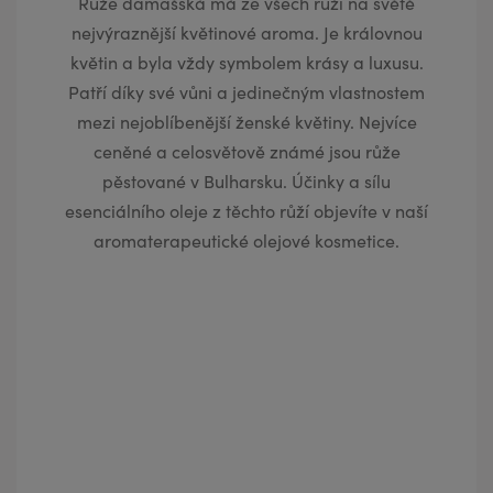
Růže damašská má ze všech růží na světě
nejvýraznější květinové aroma. Je královnou
květin a byla vždy symbolem krásy a luxusu.
Patří díky své vůni a jedinečným vlastnostem
mezi nejoblíbenější ženské květiny. Nejvíce
ceněné a celosvětově známé jsou růže
pěstované v Bulharsku. Účinky a sílu
esenciálního oleje z těchto růží objevíte v naší
aromaterapeutické olejové kosmetice.