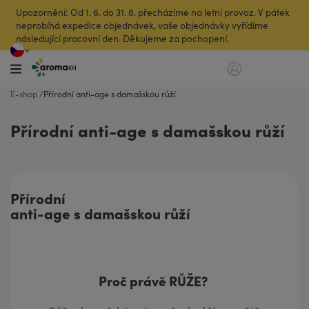
Upozornění: Od 1. 6. do 31. 8. přecházíme na letní provoz. V pátek
neprobíhá expedice objednávek, vaše objednávky vyřídíme
následující pracovní den. Děkujeme za pochopení.
E-shop
Přírodní anti-age s damašskou růží
Přírodní anti-age s damašskou růží
Proč právě RŮŽE?