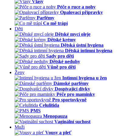
Vlasy
Péče o ruce a nohy
Opalovací přípravky
Parfémy
Co mě trápí
Děti
Dětské mycí oleje
Dětské krémy
Dětská ústní hygiena
Dětská intimní hygiena
Sady pro děti
Dětské neduhy
Vůně pro děti
Ženy
Intimní hygiena u žen
Dámské parfémy
Dospívající dívky
Péče pro maminky
Pro sportovkyně
Celulitida
PMS
Menopauza
Vaginální suchost
Muži
Vousy a pleť