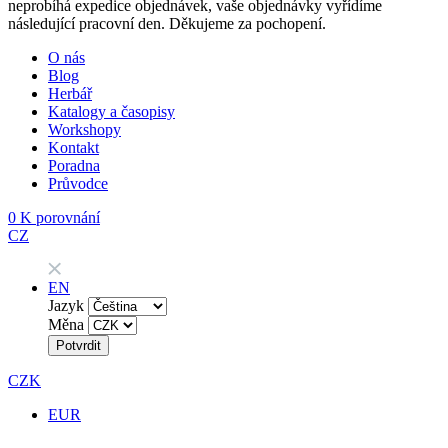
neprobíhá expedice objednávek, vaše objednávky vyřídíme
následující pracovní den. Děkujeme za pochopení.
O nás
Blog
Herbář
Katalogy a časopisy
Workshopy
Kontakt
Poradna
Průvodce
0
K porovnání
CZ
EN
Jazyk
Měna
Potvrdit
CZK
EUR