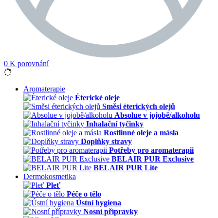
0
K porovnání
Aromaterapie
Éterické oleje
Směsi éterických olejů
Absolue v jojobě/alkoholu
Inhalační tyčinky
Rostlinné oleje a másla
Doplňky stravy
Potřeby pro aromaterapii
BELAIR PUR Exclusive
BELAIR PUR Lite
Dermokosmetika
Pleť
Péče o tělo
Ústní hygiena
Nosní přípravky