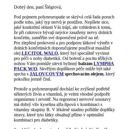
Dobrý den, paní Šlégrová,
Pod pojmem polyneuropatie se skrývá celá řada poruch
podle toho, jaký typ nervů je postižen. Nepíšete sice,
jaké konkrétní oblasti Vás trápí, ale vzhledem k tomu,
že při cukrovce bývají nejvíce zasaženy nervy dolních
končetin, zaměřím své doporučení právě na ně.
Pro zlepšení prokrvení a pro podporu látkové výměn v
dolních končetinách doporučujeme používat masážní
olej
LECITOL WALO
, který byl speciálně vyvinut
pro péči o nohy diabetiků. Od bolestí a pocitu těžkých
nohou Vám pomůže ulevit bylinný
balzám
LYMPHA
PACK W/O
. Skvělým doplňkem péče může být také
sprcha s
JALOVCOVÝM
sprchovacím olejem
, který
pokožku jemně čistí.
Protože u polyneuropatií dochází ke zvýšené potřebě
některých živin a vitamínů, je velmi vhodné podpořit
organismus i zevnitř. Na regeneraci nervové soustavy
má dobrý vliv kyselina alfa-lipová v kombinaci s
vitamíny skupiny B. V lékárně snadno pořídíte doplňky
stravy, které tyto látky obsahují přímo v optimální
kombinaci pro diabetiky.