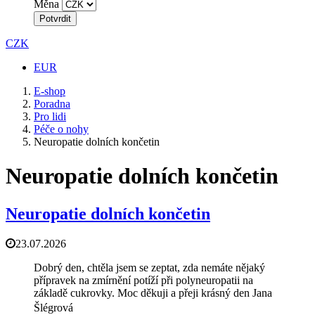
Měna
Potvrdit
CZK
EUR
E-shop
Poradna
Pro lidi
Péče o nohy
Neuropatie dolních končetin
Neuropatie dolních končetin
Neuropatie dolních končetin
23.07.2026
Dobrý den, chtěla jsem se zeptat, zda nemáte nějaký
přípravek na zmírnění potíží při polyneuropatii na
základě cukrovky. Moc děkuji a přeji krásný den Jana
Šlégrová