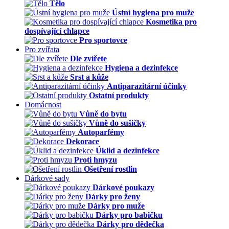
Tělo
Ústní hygiena pro muže
Kosmetika pro
dospívající chlapce
Pro sportovce
Pro zvířata
Dle zvířete
Hygiena a dezinfekce
Srst a kůže
Antiparazitární účinky
Ostatní produkty
Domácnost
Vůně do bytu
Vůně do sušičky
Autoparfémy
Dekorace
Úklid a dezinfekce
Proti hmyzu
Ošetření rostlin
Dárkové sady
Dárkové poukazy
Dárky pro ženy
Dárky pro muže
Dárky pro babičku
Dárky pro dědečka