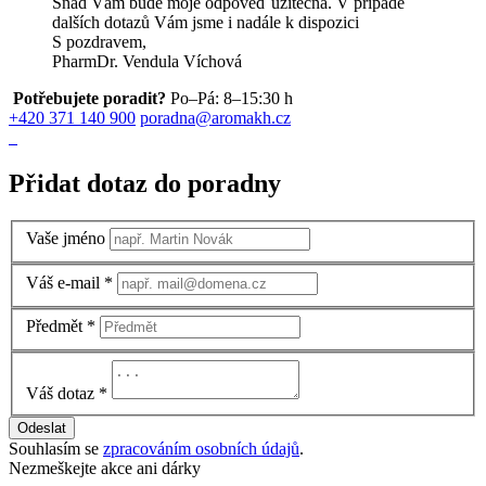
Snad Vám bude moje odpověď užitečná. V případě
dalších dotazů Vám jsme i nadále k dispozici
S pozdravem,
PharmDr. Vendula Víchová
Potřebujete poradit?
Po–Pá: 8–15:30 h
+420 371 140 900
poradna@aromakh.cz
Přidat dotaz do poradny
Vaše jméno
Váš e-mail
*
Předmět
*
Váš dotaz
*
Odeslat
Souhlasím se
zpracováním osobních údajů
.
Nezmeškejte akce ani dárky