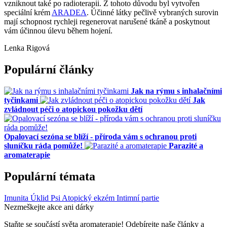
vzniknout také po radioterapii.
Z tohoto důvodu byl vytvořen
speciální krém
ARADEA
. Účinné látky pečlivě vybraných
surovin
mají schopnost rychleji regenerovat narušené tkáně a poskytnout
vám účinnou úlevu
během hojení.
Lenka Rigová
Populární články
Jak na rýmu s inhalačními
tyčinkami
Jak
zvládnout péči o atopickou pokožku dětí
Opalovací sezóna se blíží - příroda vám s ochranou proti
sluníčku ráda pomůže!
Parazité a
aromaterapie
Populární témata
Imunita
Úklid
Psi
Atopický ekzém
Intimní partie
Nezmeškejte akce ani dárky
Staňte se součástí světa aromaterapie! Odebírejte naše články a