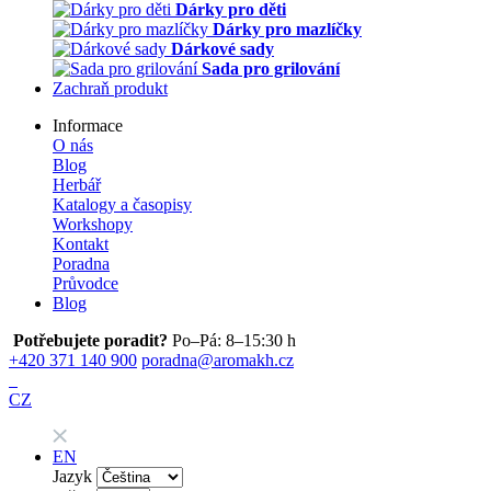
Dárky pro děti
Dárky pro mazlíčky
Dárkové sady
Sada pro grilování
Zachraň produkt
Informace
O nás
Blog
Herbář
Katalogy a časopisy
Workshopy
Kontakt
Poradna
Průvodce
Blog
Potřebujete poradit?
Po–Pá: 8–15:30 h
+420 371 140 900
poradna@aromakh.cz
CZ
EN
Jazyk