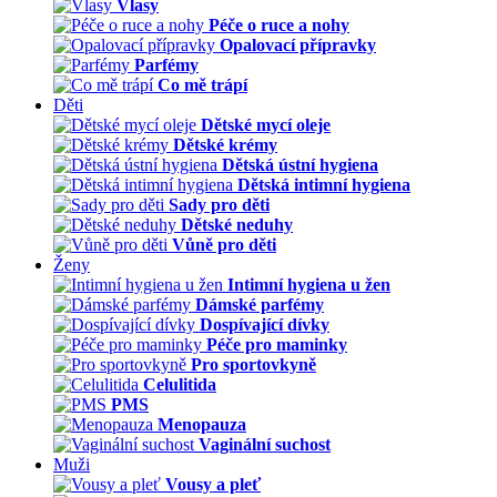
Vlasy
Péče o ruce a nohy
Opalovací přípravky
Parfémy
Co mě trápí
Děti
Dětské mycí oleje
Dětské krémy
Dětská ústní hygiena
Dětská intimní hygiena
Sady pro děti
Dětské neduhy
Vůně pro děti
Ženy
Intimní hygiena u žen
Dámské parfémy
Dospívající dívky
Péče pro maminky
Pro sportovkyně
Celulitida
PMS
Menopauza
Vaginální suchost
Muži
Vousy a pleť