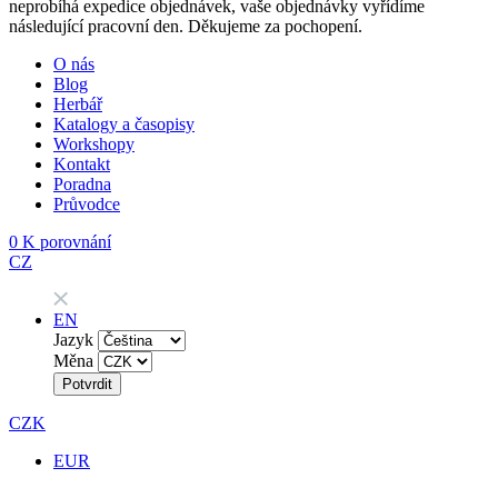
neprobíhá expedice objednávek, vaše objednávky vyřídíme
následující pracovní den. Děkujeme za pochopení.
O nás
Blog
Herbář
Katalogy a časopisy
Workshopy
Kontakt
Poradna
Průvodce
0
K porovnání
CZ
EN
Jazyk
Měna
Potvrdit
CZK
EUR