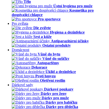
Tělo
Ústní hygiena pro muže
Kosmetika pro
dospívající chlapce
Pro sportovce
Pro zvířata
Dle zvířete
Hygiena a dezinfekce
Srst a kůže
Antiparazitární účinky
Ostatní produkty
Domácnost
Vůně do bytu
Vůně do sušičky
Autoparfémy
Dekorace
Úklid a dezinfekce
Proti hmyzu
Ošetření rostlin
Dárkové sady
Dárkové poukazy
Dárky pro ženy
Dárky pro muže
Dárky pro babičku
Dárky pro dědečka