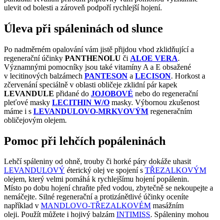
ulevit od bolesti a zároveň
podpoří rychlejší hojení.
Úleva při spáleninách od slunce
Po nadměrném opalování vám jistě přijdou vhod zklidňující a
regenerační účinky
PANTHENOLU
či
ALOE VERA
.
Významnými pomocníky jsou také vitamíny A a E obsažené
v
lecitinových balzámech
PANTESON
a
LECISON
. Horkost a
zčervenání speciálně v oblasti
obličeje zklidní pár kapek
LEVANDULE
přidané do
JOJOBOVÉ
nebo do regenerační
pleťové masky
LECITHIN W/O
masky.
Výbornou zkušenost
máme i s
LEVANDULOVO-MRKVOVÝM
regeneračním
obličejovým
olejem.
Pomoc při lehčích popáleninách
Lehčí spáleniny od ohně, trouby či horké páry dokáže uhasit
LEVANDULOVÝ
éterický olej ve
spojení s
TŘEZALKOVÝM
olejem, který velmi pomáhá k rychlejšímu hojení popálenin.
Místo
po dobu hojení chraňte před vodou, zbytečně se nekoupejte a
nemáčejte. Silné regenerační
a protizánětlivé účinky oceníte
například v
MANDLOVO-TŘEZALKOVÉM
masážním
oleji.
Použít můžete i hojivý balzám
INTIMISS
. Spáleniny mohou