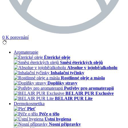
0
K porovnání
Aromaterapie
Éterické oleje
Směsi éterických olejů
Absolue v jojobě/alkoholu
Inhalační tyčinky
Rostlinné oleje a másla
Doplňky stravy
Potřeby pro aromaterapii
BELAIR PUR Exclusive
BELAIR PUR Lite
Dermokosmetika
Pleť
Péče o tělo
Ústní hygiena
Nosní přípravky