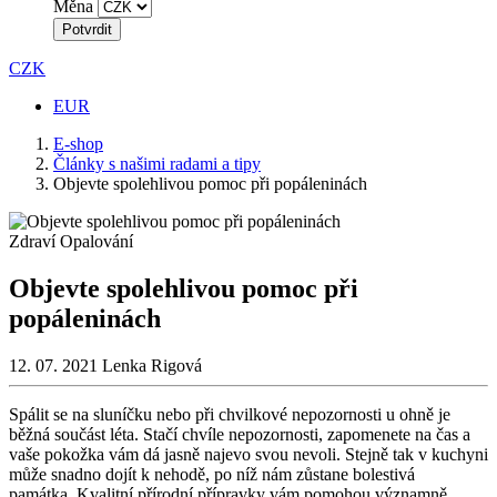
Měna
Potvrdit
CZK
EUR
E-shop
Články s našimi radami a tipy
Objevte spolehlivou pomoc při popáleninách
Zdraví
Opalování
Objevte spolehlivou pomoc při
popáleninách
12. 07. 2021
Lenka Rigová
Spálit se na sluníčku nebo při chvilkové nepozornosti u ohně je
běžná součást léta. Stačí
chvíle nepozornosti, zapomenete na čas a
vaše pokožka vám dá jasně najevo svou nevoli.
Stejně tak v kuchyni
může snadno dojít k nehodě, po níž nám zůstane bolestivá
památka.
Kvalitní přírodní přípravky vám pomohou významně