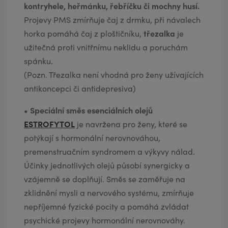
kontryhele, heřmánku, řebříčku či mochny husí.
Projevy PMS zmírňuje čaj z drmku, při návalech
třezalka
horka pomáhá čaj z ploštičníku,
je
užitečná proti vnitřnímu neklidu a poruchám
spánku.
(Pozn. Třezalka není vhodná pro ženy užívajících
antikoncepci či antidepresiva)
•
Speciální směs esenciálních olejů
ESTROFYTOL
je navržena pro ženy, které se
potýkají s hormonální nerovnováhou,
premenstruačním syndromem a výkyvy nálad.
Účinky jednotlivých olejů působí synergicky a
vzájemně se doplňují. Směs se zaměřuje na
zklidnění mysli a nervového systému, zmírňuje
nepříjemné fyzické pocity a pomáhá zvládat
psychické projevy hormonální nerovnováhy.