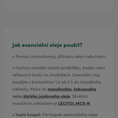
Jak esenciální oleje použít?
•
Pomocí aromalampy, difuzéru nebo nebulizéru
•
Formou masáže oblasti podbřišku, beder nebo
reflexních bodů na chodidlech. Esenciální olej
použijte v koncentraci 1,5 až 3 % do masážního
mandlového
,
kokosového
základu, třeba do
nebo
zlatého
jojobového oleje
. Skvělým
LECITOL MCS-N
masážním základem je
.
• Teplá koupel:
Pár kapek esenciálního oleje