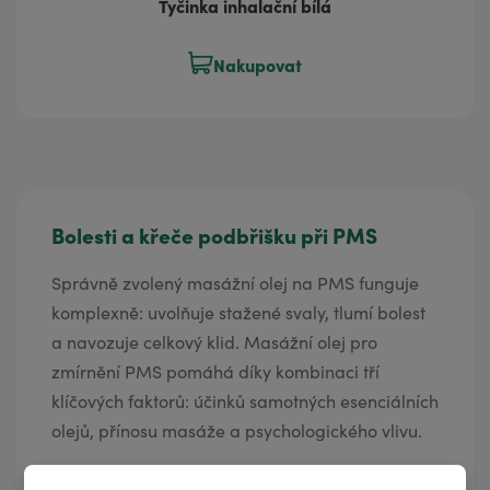
Tyčinka inhalační bílá
Nakupovat
Bolesti a křeče podbřišku při PMS
Správně zvolený masážní olej na PMS funguje
komplexně: uvolňuje stažené svaly, tlumí bolest
a navozuje celkový klid. Masážní olej pro
zmírnění PMS pomáhá díky kombinaci tří
klíčových faktorů: účinků samotných esenciálních
olejů, přínosu masáže a psychologického vlivu.
•
masážní olej PMS
Speciální
je určen na