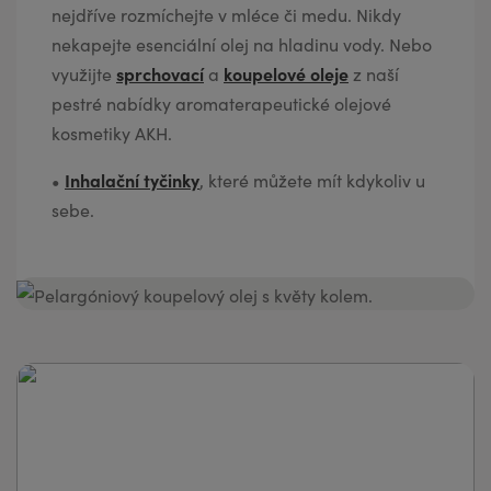
nejdříve rozmíchejte v mléce či medu. Nikdy
nekapejte esenciální olej na hladinu vody. Nebo
sprchovací
koupelové oleje
využijte
a
z naší
pestré nabídky aromaterapeutické olejové
kosmetiky AKH.
•
Inhalační tyčinky
, které můžete mít kdykoliv u
sebe.