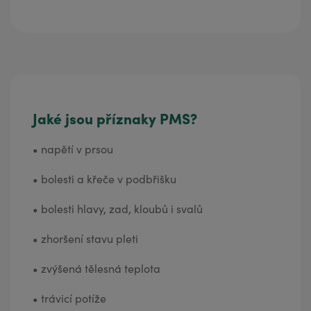
Jaké jsou příznaky PMS?
•
napětí v prsou
•
bolesti a křeče v podbřišku
•
bolesti hlavy, zad, kloubů i svalů
•
zhoršení stavu pleti
•
zvýšená tělesná teplota
•
trávicí potíže