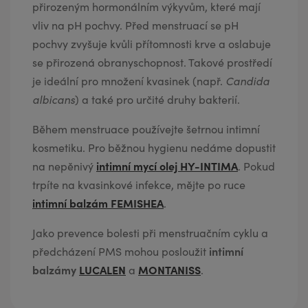
přirozeným hormonálním výkyvům, které mají
vliv na pH pochvy. Před menstruací se pH
pochvy zvyšuje kvůli přítomnosti krve a oslabuje
se přirozená obranyschopnost. Takové prostředí
je ideální pro množení kvasinek (např.
Candida
albicans
) a také pro určité druhy bakterií.
Během menstruace používejte šetrnou intimní
kosmetiku. Pro běžnou hygienu nedáme dopustit
intimní mycí olej HY-INTIMA
na nepěnivý
. Pokud
trpíte na kvasinkové infekce, mějte po ruce
intimní balzám FEMISHEA
.
Jako prevence bolesti při menstruačním cyklu a
intimní
předcházení PMS mohou posloužit
balzámy
LUCALEN
MONTANISS
a
.