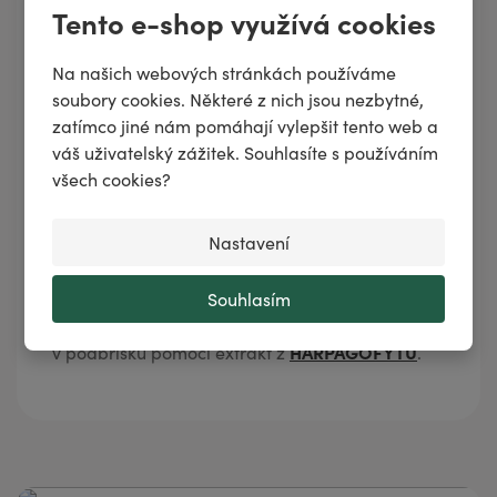
Tento e-shop využívá cookies
bolestivou či nepravidelnou menstruaci,
pomáhá zmírnit dyskomfort. Obsahuje
Na našich webových stránkách používáme
levandule
majoránky
esenciální oleje z
,
a
soubory cookies. Některé z nich jsou nezbytné,
heřmánku římského
, které pomáhají ulevit nejen
zatímco jiné nám pomáhají vylepšit tento web a
od psychického napětí.
váš uživatelský zážitek. Souhlasíte s používáním
všech cookies?
•
Jako doplněk stravy je doporučován k
rostlinný olej z pupalky
pravidelnému užívání
Nastavení
Nezapomínejte na doplnění omega-3
dvouleté.
nenasycených mastných kyselin do stravy!
Souhlasím
•
U některých žen může od nepříjemných pocitů
HARPAGOFYTU
v podbřišku pomoci extrakt z
.