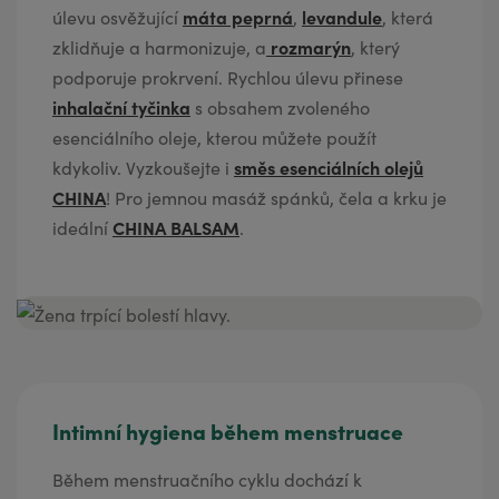
máta peprná
levandule
úlevu osvěžující
,
, která
rozmarýn
zklidňuje a harmonizuje, a
, který
podporuje prokrvení. Rychlou úlevu přinese
inhalační tyčinka
s obsahem zvoleného
esenciálního oleje, kterou můžete použít
směs esenciálních olejů
kdykoliv. Vyzkoušejte i
CHINA
! Pro jemnou masáž spánků, čela a krku je
CHINA BALSAM
ideální
.
Intimní hygiena během menstruace
Během menstruačního cyklu dochází k