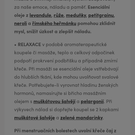
Esenciální
za naše emoce, náladu a paměť.
oleje z
levandule
,
růže
,
meduňky
,
petitgrainu
,
neroli
a
římského heřmánku
pomohou zklidnit
mysl, snížit úzkost a zlepšit náladu.
•
RELAXACE
v podobě aromaterapeutické
koupele či masáže, teplo a celkový odpočinek
podpoří prokrvení podbřišku a případně zmírní
křeče. Při masáži se esenciální oleje vstřebávají
do hlubších tkání, kde mohou uvolňovat svalové
křeče. Potřebujete-li vyrovnat hladinu ženských
hormonů, namasírujte si břicho masážním
muškátovou šalvějí
pelargonií
olejem s
a
. Při
výkyvech nálad si dopřejte koupel se 2 kapkami
muškátové šalvěje
zelené mandarinky
a
.
Při menstruačních bolestech uvolní křeče čaj z