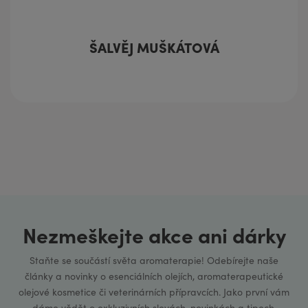
ŠALVĚJ MUŠKÁTOVÁ
Nezmeškejte akce ani dárky
Staňte se součástí světa aromaterapie! Odebírejte naše
články a novinky o esenciálních olejích, aromaterapeutické
olejové kosmetice či veterinárních přípravcích. Jako první vám
dáme vědět o exkluzivních slevách, novinkách a tipech.