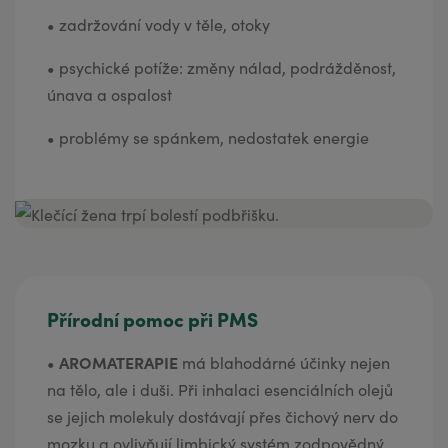
•
zadržování vody v těle, otoky
•
psychické potíže: změny nálad, podrážděnost,
únava a ospalost
•
problémy se spánkem, nedostatek energie
Přírodní pomoc při PMS
•
AROMATERAPIE
má blahodárné účinky nejen
na tělo, ale i duši. Při inhalaci esenciálních olejů
se jejich molekuly dostávají přes čichový nerv do
mozku a ovlivňují limbický systém zodpovědný