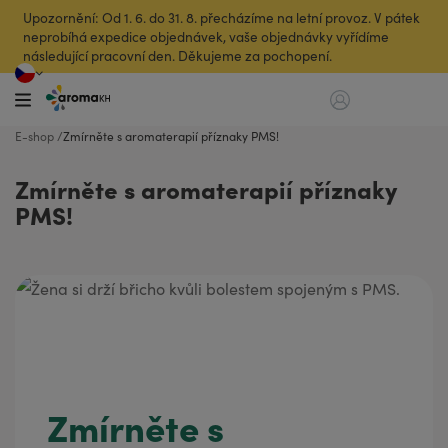
Upozornění: Od 1. 6. do 31. 8. přecházíme na letní provoz. V pátek
neprobíhá expedice objednávek, vaše objednávky vyřídíme
následující pracovní den. Děkujeme za pochopení.
E-shop
Zmírněte s aromaterapií příznaky PMS!
Zmírněte s aromaterapií příznaky
PMS!
Zmírněte s