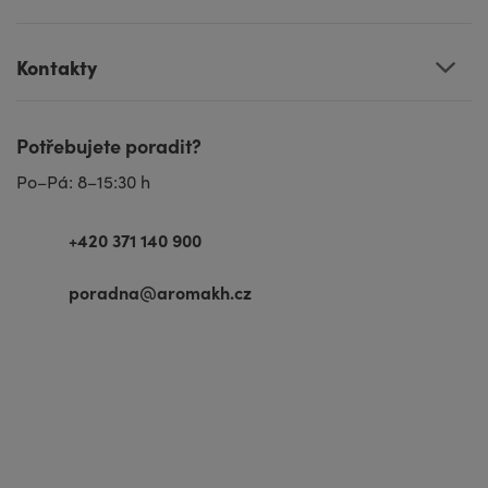
Kontakty
Potřebujete poradit?
Po–Pá: 8–15:30 h
+420 371 140 900
poradna@aromakh.cz
VISA
MasterCard
Maestro