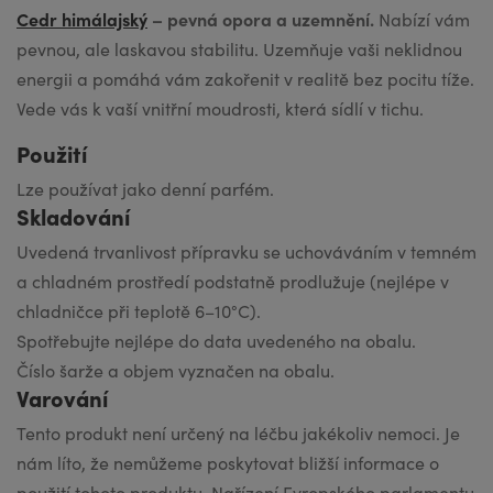
Cedr himálajský
– pevná opora a uzemnění.
Nabízí vám
pevnou, ale laskavou stabilitu. Uzemňuje vaši neklidnou
energii a pomáhá vám zakořenit v realitě bez pocitu tíže.
Vede vás k vaší vnitřní moudrosti, která sídlí v tichu.
Použití
Lze používat jako denní parfém.
Skladování
Uvedená trvanlivost přípravku se uchováváním v temném
a chladném prostředí podstatně prodlužuje (nejlépe v
chladničce při teplotě 6–10°C).
Spotřebujte nejlépe do data uvedeného na obalu.
Číslo šarže a objem vyznačen na obalu.
Varování
Tento produkt není určený na léčbu jakékoliv nemoci. Je
nám líto, že nemůžeme poskytovat bližší informace o
použití tohoto produktu. Nařízení Evropského parlamentu