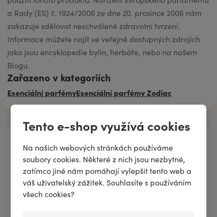
a Rady (ES) č. 1924/2006 ze dne 20. prosince 2006 nám
zakazuje sdělovat neschválené zdravotní tvrzení.
Informace můžete najít ve veřejně dostupných zdrojích
jako jsou encyklopedie bylin, herbáře, nebo na našem
Blogu.
Zařazeno v kategoriích
Esenciální parfémy
Esenciální parfémy Zodiac
Tento e-shop využívá cookies
Hlavní obsahové složky
Na našich webových stránkách používáme
soubory cookies. Některé z nich jsou nezbytné,
zatímco jiné nám pomáhají vylepšit tento web a
KOPR Éterický olej
váš uživatelský zážitek. Souhlasíte s používáním
všech cookies?
LEVANDULE Éterický olej