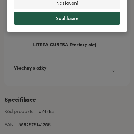
Nastavení
Souhlasím
Líh
LITSEA CUBEBA Éterický olej
Všechny složky
Specifikace
Kód produktu
b7476z
EAN
8592979141256