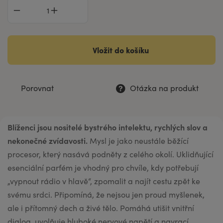
Vložit do košíku
Porovnat
Otázka na produkt
Blíženci jsou nositelé bystrého intelektu, rychlých slov a
nekonečné zvídavosti.
Mysl je jako neustále běžící
procesor, který nasává podněty z celého okolí. Uklidňující
esenciální parfém je vhodný pro chvíle, kdy potřebují
„vypnout rádio v hlavě“, zpomalit a najít cestu zpět ke
svému srdci. Připomíná, že nejsou jen proud myšlenek,
ale i přítomný dech a živé tělo. Pomáhá utišit vnitřní
dialog, uvolňuje hluboké nervové napětí a navrací