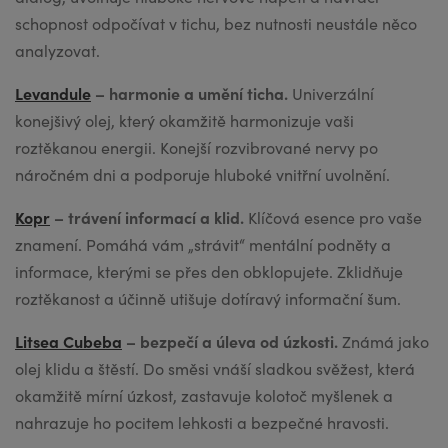
schopnost odpočívat v tichu, bez nutnosti neustále něco
analyzovat.
Levandule
– harmonie a umění ticha.
Univerzální
konejšivý olej, který okamžitě harmonizuje vaši
roztěkanou energii. Konejší rozvibrované nervy po
náročném dni a podporuje hluboké vnitřní uvolnění.
Kopr
– trávení informací a klid.
Klíčová esence pro vaše
znamení. Pomáhá vám „strávit“ mentální podněty a
informace, kterými se přes den obklopujete. Zklidňuje
roztěkanost a účinně utišuje dotíravý informační šum.
Litsea Cubeba
– bezpečí a úleva od úzkosti.
Známá jako
olej klidu a štěstí. Do směsi vnáší sladkou svěžest, která
okamžitě mírní úzkost, zastavuje kolotoč myšlenek a
nahrazuje ho pocitem lehkosti a bezpečné hravosti.