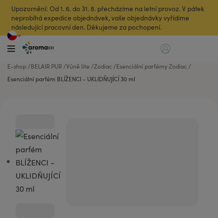
Upozornění: Od 1. 6. do 31. 8. přecházíme na letní provoz. V pátek
neprobíhá expedice objednávek, vaše objednávky vyřídíme
následující pracovní den. Děkujeme za pochopení.
E-shop
BELAIR PUR
Vůně lite
Zodiac
Esenciální parfémy Zodiac
Esenciální parfém BLÍŽENCI - UKLIDŇUJÍCÍ 30 ml