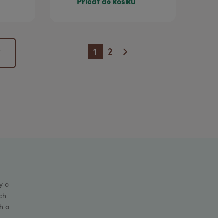
Přidat do košíku
1
2
í
y o
ch
h a