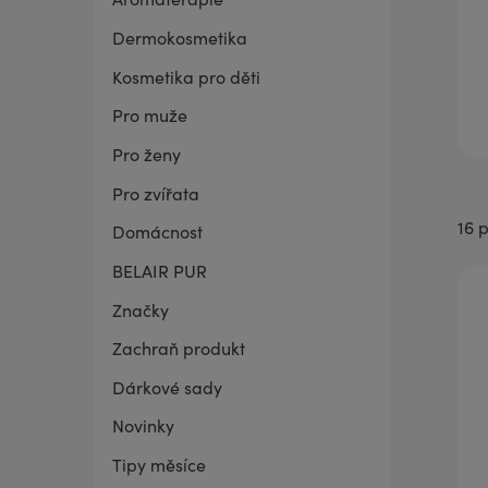
Dermokosmetika
BELAIR PUR Lite
Co mě trápí
Vaginální suchost
Sada pro grilování
Kosmetika pro děti
Pro muže
Pro ženy
Pro zvířata
16 
Domácnost
BELAIR PUR
Značky
Zachraň produkt
Dárkové sady
Novinky
Tipy měsíce