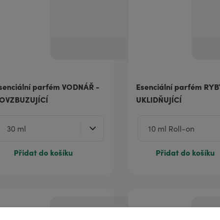
senciální parfém VODNÁŘ -
Esenciální parfém RYB
OVZBUZUJÍCÍ
UKLIDŇUJÍCÍ
Přidat do košíku
Přidat do košíku