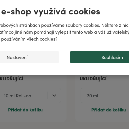
ně
 e-shop využívá cookies
odiac!
puje
ebových stránkách používáme soubory cookies. Některé z nic
atímco jiné nám pomáhají vylepšit tento web a váš uživatelský
..
♌️
✨
s používáním všech cookies?
Nastavení
Souhlasím
senciální parfém BÝK -
Esenciální parfém BLÍ
KLIDŇUJÍCÍ
UKLIDŇUJÍCÍ
Přidat do košíku
Přidat do košíku