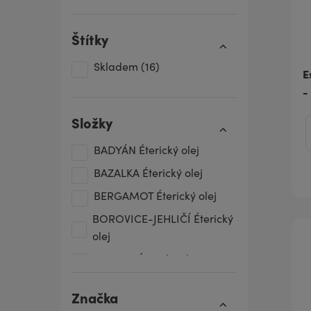
Štítky
Skladem
(16)
E
-
Složky
BADYÁN Éterický olej
BAZALKA Éterický olej
BERGAMOT Éterický olej
BOROVICE-JEHLIČÍ Éterický
olej
CITRON Éterický olej
CYPŘIŠ Éterický olej
Značka
ČERNÝ PEPŘ Éterický olej