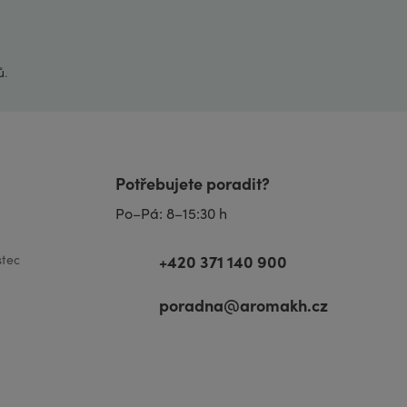
ů
.
Potřebujete poradit?
Po–Pá: 8–15:30 h
+420 371 140 900
tec
poradna@aromakh.cz