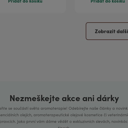
Přidat do košíku
Přidat do košíku
Zobrazit dalš
Nezmeškejte akce ani dárky
aňte se součástí světa aromaterapie! Odebírejte naše články a novink
senciálních olejích, aromaterapeutické olejové kosmetice či veterinární
ípravcích. Jako první vám dáme vědět o exkluzivních slevách, novinkác
tipech.