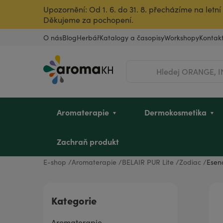
Upozornění: Od 1. 6. do 31. 8. přecházíme na let
Děkujeme za pochopení.
O nás
Blog
Herbář
Katalogy a časopisy
Workshopy
Kontak
Hledat
Aromaterapie
Dermokosmetika
Zachraň produkt
E-shop
Aromaterapie
BELAIR PUR Lite
Zodiac
Esen
Éterické oleje
Pleť
Dětské mycí oleje
Intimní hygiena u žen
Vousy a pleť
Dle zvířete
Vůně do bytu
Dárkové poukazy
Kategorie
Rostlinné oleje a másla
Vlasy
Sady pro děti
Pro sportovkyně
Pro sportovce
Ostatní produkty
Úklid a dezinfekce
Dárky pro dědečka
Aromaterapie