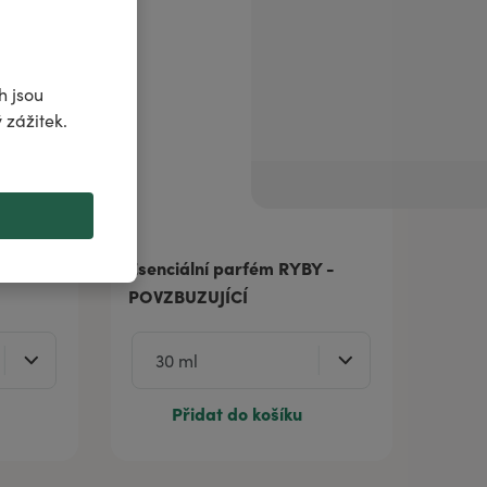
h jsou
 zážitek.
ŽENCI -
Esenciální parfém RYBY -
POVZBUZUJÍCÍ
Přidat do košíku