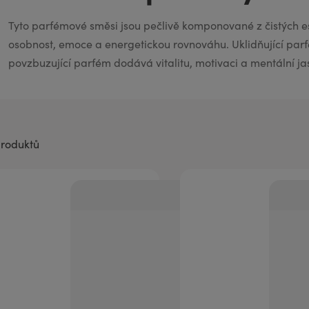
aromaterapii
Tyto parfémové směsi jsou pečlivě komponované z čistých es
osobnost, emoce a energetickou rovnováhu. Uklidňující parf
povzbuzující parfém dodává vitalitu, motivaci a mentální ja
produktů