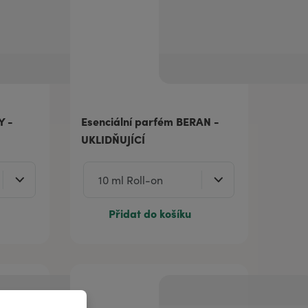
Y -
Esenciální parfém BERAN -
UKLIDŇUJÍCÍ
Přidat do košíku