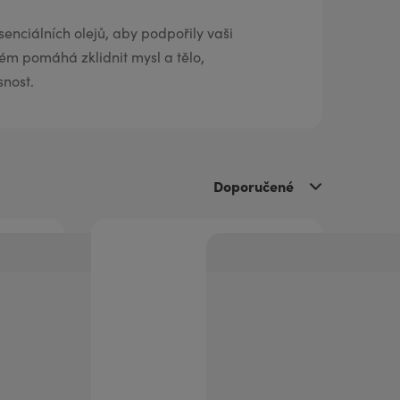
enciálních olejů, aby podpořily vaši
ém pomáhá zklidnit mysl a tělo,
snost.
Doporučené