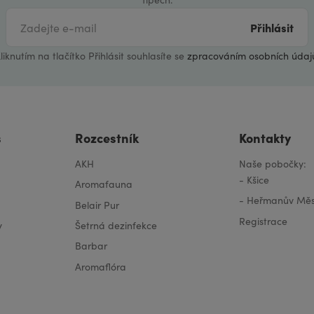
Přihlásit
liknutím na tlačítko Přihlásit souhlasíte se
zpracováním osobních údaj
s
Rozcestník
Kontakty
AKH
Naše pobočky:
-
Kšice
Aromafauna
-
Heřmanův Měs
Belair Pur
Registrace
y
Šetrná dezinfekce
Barbar
Aromaflóra