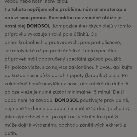
vodou nebo nosní konvičkou.
I u tohoto nepříjemného problému nám aromaterapie
nabízí svou pomoc. Specialitou na zmíněné obtíže je
nosní olej
DONOSOL
. Kompozice éterických olejů v tomto
přípravku vykazuje široké pole účinků. Od
antimikrobiálních a protivirových, přes protiplísňové,
sekretolytické až po protizánětlivé. Tento speciální
přípravek má i doporučený speciální způsob použití:
Při poloze vleže, s co nejvíce zakloněnou hlavou, aplikujte
do každé nosní dírky obsah 1 pipety (kapátka) oleje. Při
zakloněné hlavě nevytéká z nosu, ale zatéká do dutin. V
poloze vleže je nutné zůstat minimálně 15 minut. Delší
DONOSOL
doba není na závadu.
používejte pravidelně,
nejméně 2× denně po dobu minimálně 14 dnů. Je vhodný
jako výplachový olej, po aplikaci v akutní fázi potíží,
může dojít k výraznému odchodu zánětlivých exkretů z
dutin.