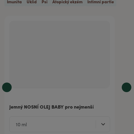
Imunita
Úklid
Psi
Atopický ekzém
Intimní partie
Jemný NOSNÍ OLEJ BABY pro nejmenší