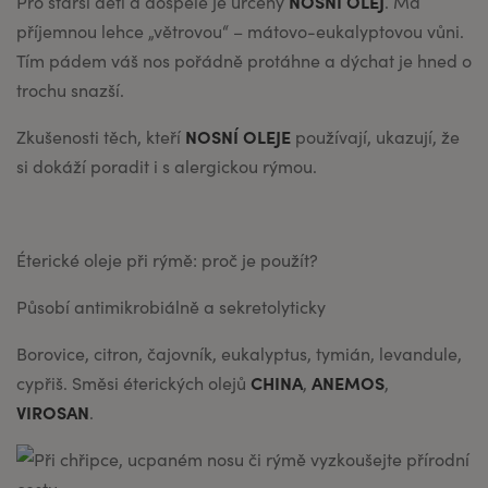
NOSNÍ OLEJ
Pro starší děti a dospělé je určený
. Má
příjemnou lehce „větrovou“ – mátovo-eukalyptovou vůni.
Tím pádem váš nos pořádně protáhne a dýchat je hned o
trochu snazší.
NOSNÍ OLEJE
Zkušenosti těch, kteří
používají, ukazují, že
si dokáží poradit i s alergickou rýmou.
Éterické oleje při rýmě: proč je použít?
Působí antimikrobiálně a sekretolyticky
Borovice, citron, čajovník, eukalyptus, tymián, levandule,
CHINA
ANEMOS
cypřiš. Směsi éterických olejů
,
,
VIROSAN
.