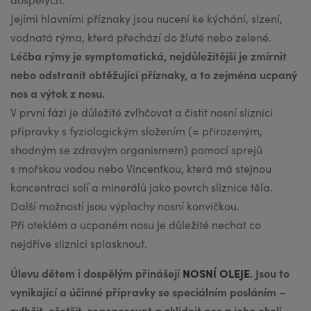
Jejími hlavními příznaky jsou nucení ke kýchání, slzení,
vodnatá rýma, která přechází do žluté nebo zelené.
Léčba rýmy je symptomatická, nejdůležitější je zmírnit
nebo odstranit obtěžující příznaky, a to zejména ucpaný
nos a výtok z nosu.
V první fázi je důležité zvlhčovat a čistit nosní sliznici
přípravky s fyziologickým složením (= přirozeným,
shodným se zdravým organismem) pomocí sprejů
s mořskou vodou nebo Vincentkou, která má stejnou
koncentraci solí a minerálů jako povrch sliznice těla.
Další možností jsou výplachy nosní konvičkou.
Při oteklém a ucpaném nosu je důležité nechat co
nejdříve sliznici splasknout.
Úlevu dětem i dospělým přinášejí
NOSNÍ OLEJE
. Jsou to
vynikající a účinné přípravky se speciálním posláním –
zvlhčit, ošetřit, regenerovat a zklidnit nos a jeho okolí.