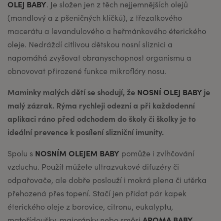
OLEJ BABY
. Je složen jen z těch nejjemnějších olejů
(mandlový a z pšeničných klíčků), z třezalkového
macerátu a levandulového a heřmánkového éterického
oleje. Nedráždí citlivou dětskou nosní sliznici a
napomáhá zvyšovat obranyschopnost organismu a
obnovovat přirozené funkce mikroflóry nosu.
Maminky malých dětí se shodují, že
NOSNÍ OLEJ BABY
je
malý zázrak. Rýma rychleji odezní a při každodenní
aplikaci ráno před odchodem do školy či školky je to
ideální prevence k posílení slizniční imunity.
NOSNÍM OLEJEM BABY
Spolu s
pomůže i zvlhčování
vzduchu. Použít můžete ultrazvukové difuzéry či
odpařovače, ale dobře poslouží i mokrá plena či utěrka
přehozená přes topení. Stačí jen přidat pár kapek
éterického oleje z borovice, citronu, eukalyptu,
AROMA BABY
mateřídoušky, majoránky nebo směsi
,