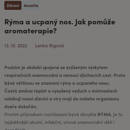
Zdraví
Imunita
Rýma a ucpaný nos. Jak pomůže
aromaterapie?
13. 10. 2022
Lenka Rigová
Podzim je období spojené se zvýšeným výskytem
respiračních onemocnění a nemocí dýchacích cest. Proto
bývá většinou ve znamení rýmy a ucpaného nosu.
Častá změna teplot a vysušený vzduch v místnostech
oslabují nosní sliznici a viry mají do našeho organismu
dveře dokořán.
RÝMA
Prvním příznakem nachlazení bývá obvykle
. Je to
nejběžnější akutní, infekční, virové onemocnění dětí i
dospělých.