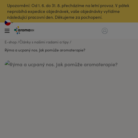
Upozornění: Od 1. 6. do 31. 8. přecházíme na letní provoz. V pátek
neprobíhá expedice objednávek, vaše objednávky vyřídíme
následující pracovní den. Děkujeme za pochopení.
E-shop
Články s našimi radami a tipy
Rýma a ucpaný nos. Jak pomůže aromaterapie?