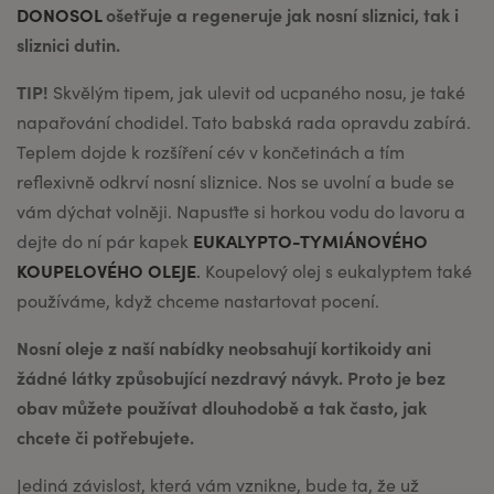
DONOSOL
ošetřuje a regeneruje jak nosní sliznici, tak i
sliznici dutin.
TIP!
Skvělým tipem, jak ulevit od ucpaného nosu, je také
napařování chodidel. Tato babská rada opravdu zabírá.
Teplem dojde k rozšíření cév v končetinách a tím
reflexivně odkrví nosní sliznice. Nos se uvolní a bude se
vám dýchat volněji. Napusťte si horkou vodu do lavoru a
EUKALYPTO-TYMIÁNOVÉHO
dejte do ní pár kapek
KOUPELOVÉHO OLEJE
.
Koupelový olej s eukalyptem také
používáme, když chceme nastartovat pocení.
Nosní oleje z naší nabídky neobsahují kortikoidy ani
žádné látky způsobující nezdravý návyk. Proto je bez
obav můžete používat dlouhodobě a tak často, jak
chcete či potřebujete.
Jediná závislost, která vám vznikne, bude ta, že už