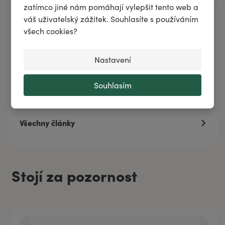
zatímco jiné nám pomáhají vylepšit tento web a
Napsali jsme
váš uživatelský zážitek. Souhlasíte s používáním
všech cookies?
Díl 2. Těhotenské nevolnosti
Deprese v elementu Země
Nastavení
Novinka! Esenciální olej z kasie (čínské skořice)
Jak kombinovat Bachovy esence a esenciální
Souhlasím
oleje?
Všechny články
Stojí za pozornost