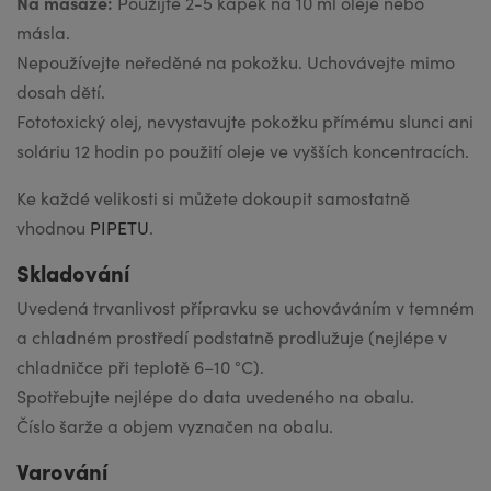
Na masáže:
Použijte 2-5 kapek na 10 ml oleje nebo
másla.
Nepoužívejte neředěné na pokožku. Uchovávejte mimo
dosah dětí.
Fototoxický olej, nevystavujte pokožku přímému slunci ani
soláriu 12 hodin po použití oleje ve vyšších koncentracích.
Ke každé velikosti si můžete dokoupit samostatně
vhodnou
PIPETU
.
Skladování
Uvedená trvanlivost přípravku se uchováváním v temném
a chladném prostředí podstatně prodlužuje (nejlépe v
chladničce při teplotě 6–10 °C).
Spotřebujte nejlépe do data uvedeného na obalu.
Číslo šarže a objem vyznačen na obalu.
Varování