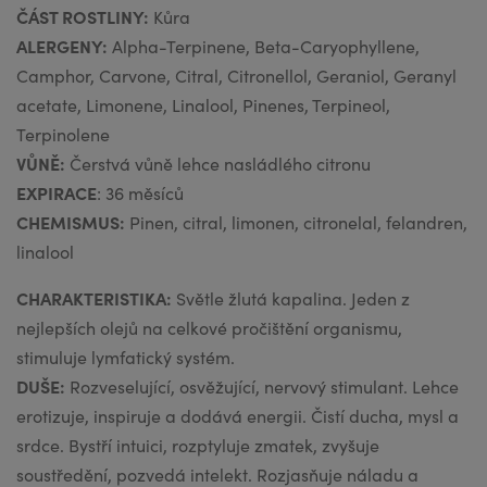
ČÁST ROSTLINY:
Kůra
ALERGENY:
Alpha-Terpinene, Beta-Caryophyllene,
Camphor, Carvone, Citral, Citronellol, Geraniol, Geranyl
acetate, Limonene, Linalool, Pinenes, Terpineol,
Terpinolene
VŮNĚ:
Čerstvá vůně lehce nasládlého citronu
EXPIRACE
: 36 měsíců
CHEMISMUS:
Pinen, citral, limonen, citronelal, felandren,
linalool
CHARAKTERISTIKA:
Světle žlutá kapalina. Jeden z
nejlepších olejů na celkové pročištění organismu,
stimuluje lymfatický systém.
DUŠE:
Rozveselující, osvěžující, nervový stimulant. Lehce
erotizuje, inspiruje a dodává energii. Čistí ducha, mysl a
srdce. Bystří intuici, rozptyluje zmatek, zvyšuje
soustředění, pozvedá intelekt. Rozjasňuje náladu a