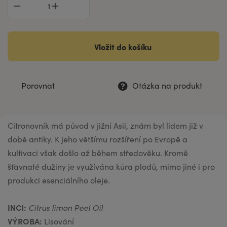
Vložit do košíku
Porovnat
Otázka na produkt
Citronovník má původ v jižní Asii, znám byl lidem již v
době antiky. K jeho většímu rozšíření po Evropě a
kultivaci však došlo až během středověku. Kromě
šťavnaté dužiny je využívána kůra plodů, mimo jiné i pro
produkci esenciálního oleje.
INCI:
Citrus limon Peel Oil
VÝROBA:
Lisování