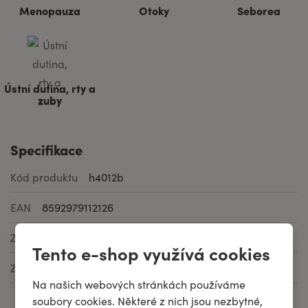
Menopauza
Otoky
Seborea
Ústní dutina, rty a
zuby
Specifikace
Kód produktu
h4012b
EAN
8592979112126
Značka
AKH
Tento e-shop využívá cookies
Země původu
Španělsko
Na našich webových stránkách používáme
soubory cookies. Některé z nich jsou nezbytné,