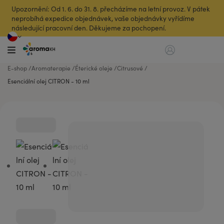
Upozornění: Od 1. 6. do 31. 8. přecházíme na letní provoz. V pátek
neprobíhá expedice objednávek, vaše objednávky vyřídíme
následující pracovní den. Děkujeme za pochopení.
E-shop
Aromaterapie
Éterické oleje
Citrusové
Esenciální olej CITRON - 10 ml