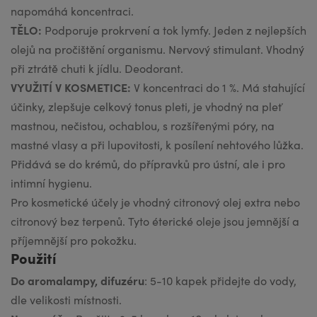
napomáhá koncentraci.
TĚLO:
Podporuje prokrvení a tok lymfy. Jeden z nejlepších
olejů na pročištění organismu. Nervový stimulant. Vhodný
při ztrátě chuti k jídlu. Deodorant.
VYUŽITÍ V KOSMETICE:
V koncentraci do 1 %. Má stahující
účinky, zlepšuje celkový tonus pleti, je vhodný na pleť
mastnou, nečistou, ochablou, s rozšířenými póry, na
mastné vlasy a při lupovitosti, k posílení nehtového lůžka.
Přidává se do krémů, do přípravků pro ústní, ale i pro
intimní hygienu.
Pro kosmetické účely je vhodný citronový olej extra nebo
citronový bez terpenů. Tyto éterické oleje jsou jemnější a
příjemnější pro pokožku.
Použití
Do aromalampy, difuzéru
: 5-10 kapek přidejte do vody,
dle velikosti místnosti.