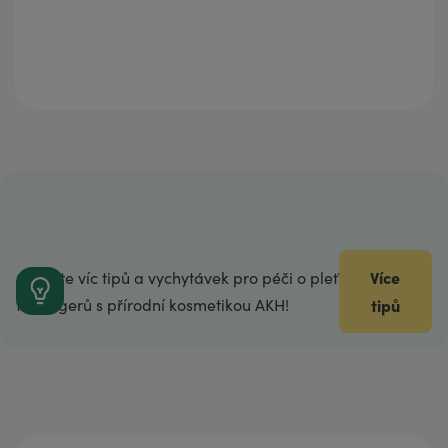
Více
Objevte víc tipů a vychytávek pro péči o pleť
teenagerů s přírodní kosmetikou AKH!
tipů