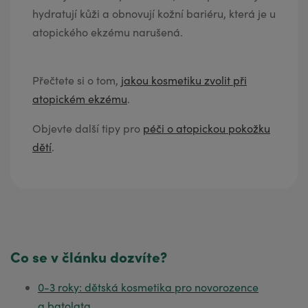
hydratují kůži a obnovují kožní bariéru, která je u
atopického ekzému narušená.
Přečtete si o tom,
jakou kosmetiku zvolit při
atopickém ekzému
.
Objevte další tipy pro
péči o atopickou pokožku
dětí
.
0-3 roky: dětská kosmetika pro novorozence
a batolata