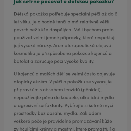
Jak šetrně pečovat o dětskou pokožku?
Dětská pokožka potřebuje speciální péči až do 6
let věku. Je o hodně tenčí a má relativně větší
povrch než kůže dospělých. Měli bychom proto
používat velmi jemné přípravky, které respektují
její vysoké nároky. Aromaterapeutická olejová
kosmetika je přizpůsobena pokožce kojenců a
batolat a zaručuje péči vysoké kvality.
U kojenců a malých dětí se velmi často objevuje
atopický ekzém. V péči o pokožku se vyvarujte
přípravkům s obsahem tenzidů (pěnidel),
nepoužívejte pěnu do koupele, alkalická mýdla
a agresivní surfaktanty. Vybírejte si šetrně mycí
prostředky bez obsahu mýdla. Základem
veškeré péče je pravidelné promazávání kůže
zvlhčujícími krémy a mastmi, které promašťují a