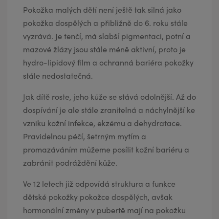
Pokožka malých dětí není ještě tak silná jako
pokožka dospělých a přibližně do 6. roku stále
vyzrává. Je tenčí, má slabší pigmentaci, potní a
mazové žlázy jsou stále méně aktivní, proto je
hydro-lipidový film a ochranná bariéra pokožky
stále nedostatečná.
Jak dítě roste, jeho kůže se stává odolnější. Až do
dospívání je ale stále zranitelná a náchylnější ke
vzniku kožní infekce, ekzému a dehydratace.
Pravidelnou péčí, šetrným mytím a
promazáváním můžeme posílit kožní bariéru a
zabránit podráždění kůže.
Ve 12 letech již odpovídá struktura a funkce
dětské pokožky pokožce dospělých, avšak
hormonální změny v pubertě mají na pokožku