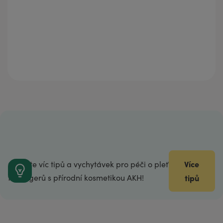
Více
Objevte víc tipů a vychytávek pro péči o pleť
teenagerů s přírodní kosmetikou AKH!
tipů