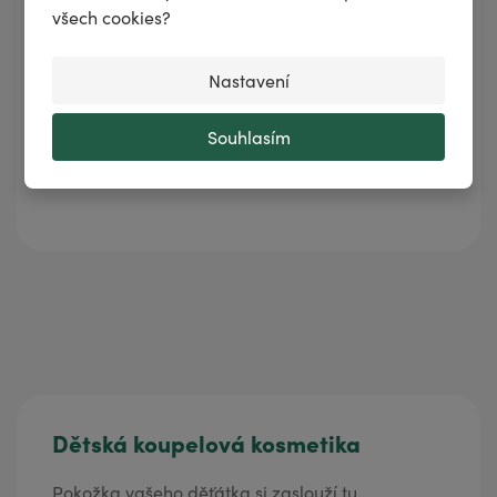
všech cookies?
Nastavení
Souhlasím
Dětská koupelová kosmetika
Pokožka vašeho děťátka si zaslouží tu