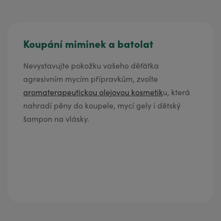
Koupání miminek a batolat
Nevystavujte pokožku vašeho děťátka
agresivním mycím přípravkům, zvolte
aromaterapeutickou olejovou kosmetik
u, která
nahradí pěny do koupele, mycí gely i dětský
šampon na vlásky.