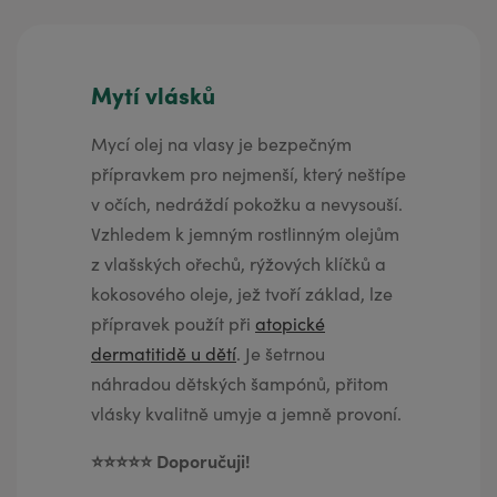
Mytí vlásků
Mycí olej na vlasy je bezpečným
přípravkem pro nejmenší, který neštípe
v očích, nedráždí pokožku a nevysouší.
Vzhledem k jemným rostlinným olejům
z vlašských ořechů, rýžových klíčků a
kokosového oleje, jež tvoří základ, lze
přípravek použít při
atopické
dermatitidě u dětí
. Je šetrnou
náhradou dětských šampónů, přitom
vlásky kvalitně umyje a jemně provoní.
⭐️⭐️⭐️⭐️⭐️ Doporučuji!