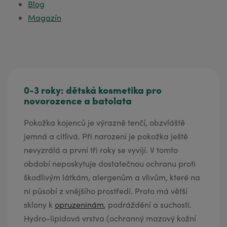
Blog
Magazín
0-3 roky: dětská kosmetika pro
novorozence a batolata
Pokožka kojenců je výrazně tenčí, obzvláště
jemná a citlivá. Při narození je pokožka ještě
nevyzrálá a první tři roky se vyvíjí. V tomto
období neposkytuje dostatečnou ochranu proti
škodlivým látkám, alergenům a vlivům, které na
ni působí z vnějšího prostředí. Proto má větší
sklony k
opruzeninám
, podráždění a suchosti.
Hydro-lipidová vrstva (ochranný mazový kožní