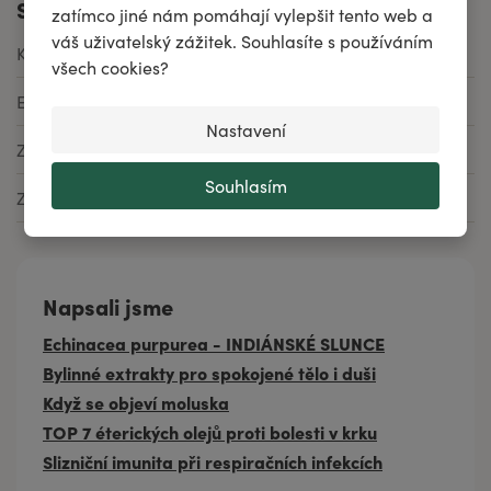
Specifikace
zatímco jiné nám pomáhají vylepšit tento web a
váš uživatelský zážitek. Souhlasíte s používáním
Kód produktu
h3005e
všech cookies?
EAN
8592979124792
Nastavení
Značka
AKH
Souhlasím
Země původu
Česká republika
Napsali jsme
Echinacea purpurea - INDIÁNSKÉ SLUNCE
Bylinné extrakty pro spokojené tělo i duši
Když se objeví moluska
TOP 7 éterických olejů proti bolesti v krku
Slizniční imunita při respiračních infekcích