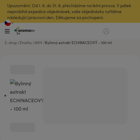
Upozornění: Od 1. 6. do 31. 8. přecházíme na letní provoz. V pátek
neprobíhá expedice objednávek, vaše objednávky vyřídíme
následující pracovní den. Děkujeme za pochopení.
E-shop
Značky
AKH
Bylinný extrakt ECHINACEOVÝ - 100 ml