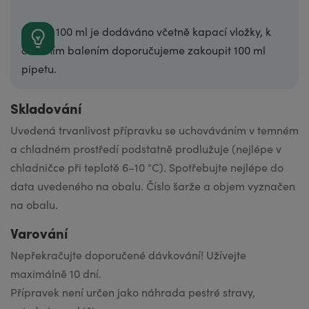
Balení 100 ml je dodáváno včetně kapací vložky, k
ostatním balením doporučujeme zakoupit
100 ml
pipetu.
Skladování
Uvedená trvanli­vost přípravku se uchováváním v temném
a chladném prostředí podstatně prodlužuje (nejlépe v
chladničce při teplotě 6–10 °C). Spotřebujte nejlépe do
data uvedeného na obalu. Číslo šarže a objem vyznačen
na obalu.
Varování
Nepřekračujte doporučené dávkování! Užívejte
maximálně 10 dní.
Přípravek není určen jako náhrada pestré stravy,