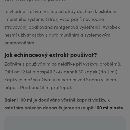
Je vhodné ji užívat v situacích, kdy dochází k oslabení
imunitního systému (stres, vyčerpání, nevhodné
stravování, opakovaná rentgenová vyšetření). Výrobek
nesmí užívat osoby s autoimunitním a systémovým
onemocněním.
Jak echinaceový extrakt používat?
Začněte s používáním co nejdříve při výskytu problémů.
Děti od 12 let a dospělí 3-4x denně 30 kapek (do 2 ml).
Kapky je možno užívat v minerální vodě nebo v jiném
nápoji. Před použitím protřepat.
Balení 100 ml je dodáváno včetně kapací vložky, k
ostatním balením doporučujeme zakoupit
100 ml pipetu
.