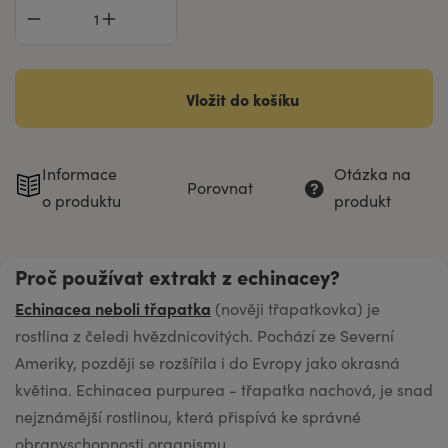
Vložit do košíku
Informace
Otázka na
Porovnat
o produktu
produkt
Proč používat extrakt z echinacey?
Echinacea neboli třapatka
(nověji třapatkovka) je
rostlina z čeledi hvězdnicovitých. Pochází ze Severní
Ameriky, později se rozšířila i do Evropy jako okrasná
květina. Echinacea purpurea - třapatka nachová, je snad
nejznámější rostlinou, která přispívá ke správné
obranyschopnosti organismu.