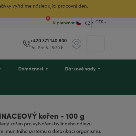
návky vyřídíme následující pracovní den.
0
CZK
K porovnání
CZ
+420 371 140 900
Po-Pá: 8-15:30 h
Domácnost
Dárkové sady
koholu
a
muže
Inhalační tyčinky
Nosní přípravky
Dětská intimní hygiena
Péče pro maminky
Kosmetika pro dospívající
Antiparazitární účinky
Dekorace
Dárky pro babičku
INACEOVÝ kořen - 100 g
chlapce
šený kořen pro vytvoření bylinného nálevu
í imunitního systému a detoxikaci organismu.
y
BELAIR PUR Exclusive
Parfémy
Menopauza
Dárkové sady