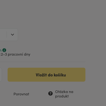
m
:
2–⁠3 pracovní dny
Vložit do košíku
Otázka na
Porovnat
produkt