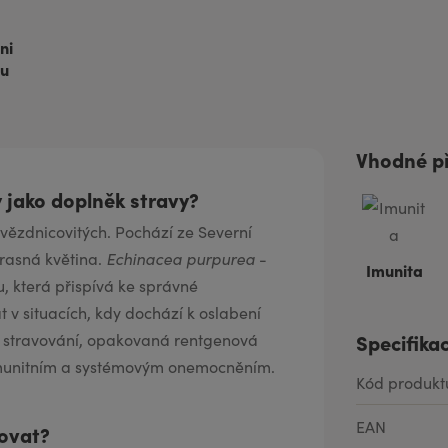
ni
lu
Vhodné př
 jako doplněk stravy?
 hvězdnicovitých. Pochází ze Severní
krasná květina.
Echinacea purpurea
-
Imunita
u, která přispívá ke správné
 v situacích, kdy dochází k oslabení
Specifika
é stravování, opakovaná rentgenová
oimunitním a systémovým onemocněním.
Kód produkt
EAN
kovat?