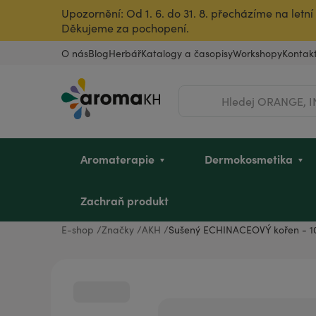
Upozornění: Od 1. 6. do 31. 8. přecházíme na let
Děkujeme za pochopení.
O nás
Blog
Herbář
Katalogy a časopisy
Workshopy
Kontak
Hledat
Aromaterapie
Dermokosmetika
Zachraň produkt
E-shop
Značky
AKH
Sušený ECHINACEOVÝ kořen - 1
Éterické oleje
Pleť
Dětské mycí oleje
Intimní hygiena u žen
Vousy a pleť
Dle zvířete
Vůně do bytu
Dárkové poukazy
Rostlinné oleje a másla
Vlasy
Sady pro děti
Pro sportovkyně
Pro sportovce
Ostatní produkty
Úklid a dezinfekce
Dárky pro dědečka