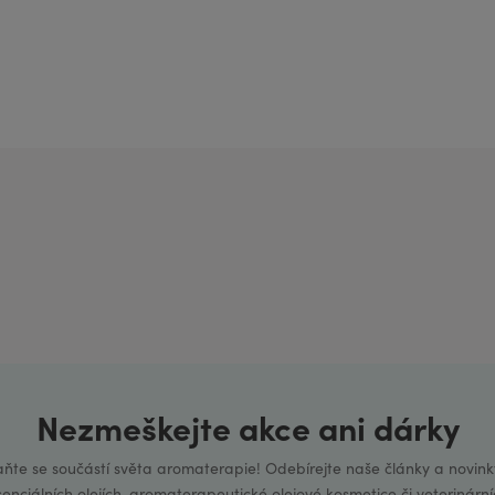
Nezmeškejte akce ani dárky
aňte se součástí světa aromaterapie! Odebírejte naše články a novink
senciálních olejích, aromaterapeutické olejové kosmetice či veterinární