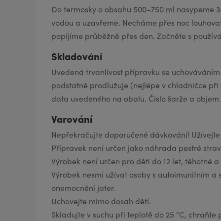
Do termosky o obsahu 500–750 ml nasypeme 3–
vodou a uzavřeme. Necháme přes noc louhovat.
popíjíme průběžně přes den. Začněte s používá
Skladování
Uvedená trvanlivost přípravku se uchovávání
podstatně prodlužuje (nejlépe v chladničce při 
data uvedeného na obalu. Číslo šarže a objem
Varování
Nepřekračujte doporučené dávkování! Užívejte
Přípravek není určen jako náhrada pestré stravy
Výrobek není určen pro děti do 12 let, těhotné a 
Výrobek nesmí užívat osoby s autoimunitním 
onemocnění jater.
Uchovejte mimo dosah dětí.
Skladujte v suchu při teplotě do 25 °C, chraňt