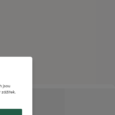
h jsou
 zážitek.