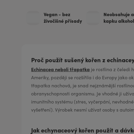
Vegan - bez
Neobsahuje a
živočišné přísady
kapku alkoho
Proč použít sušený kořen z echinacey
Echinacea neboli třapatka
je rostlina z čeledi
Ameriky, později se rozšířila i do Evropy jako o
třapatka nachová, je snad nejznámější rostlino
obranyschopnosti organismu. Je vhodné ji užívat
imunitního systému (stres, vyčerpání, nevhodn
vyšetření). Výrobek nesmí užívat osoby s aut
Jak echynaceový kořen použít a dáv