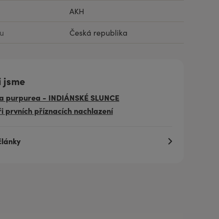
AKH
u
Česká republika
i jsme
a purpurea - INDIÁNSKÉ SLUNCE
i prvních příznacích nachlazení
články