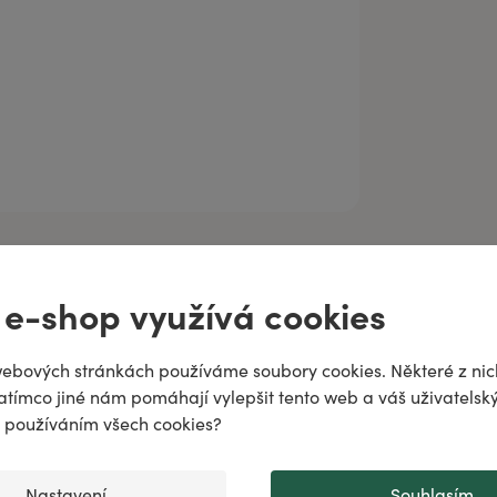
ně
 e-shop využívá cookies
odiac!
puje
ebových stránkách používáme soubory cookies. Některé z nic
atímco jiné nám pomáhají vylepšit tento web a váš uživatelský
..
♌️
✨
s používáním všech cookies?
Nastavení
Souhlasím