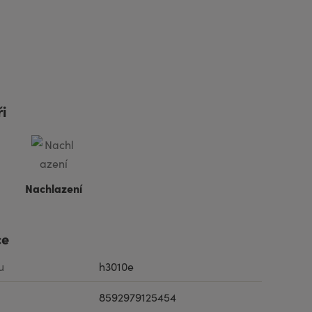
i
Nachlazení
ce
u
h3010e
8592979125454