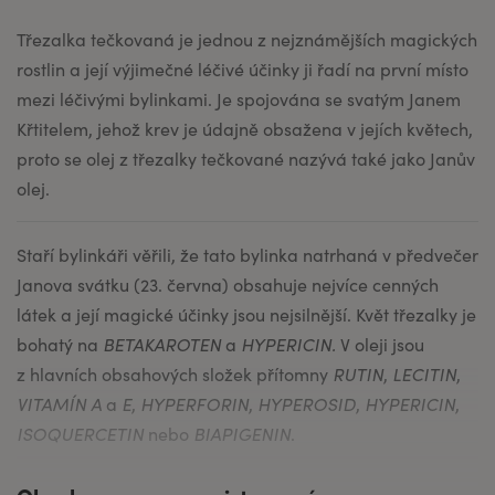
Třezalka tečkovaná je jednou z nejznámějších magických
rostlin a její výjimečné léčivé účinky ji řadí na první místo
mezi léčivými bylinkami. Je spojována se svatým Janem
Křtitelem, jehož krev je údajně obsažena v jejích květech,
proto se olej z třezalky tečkované nazývá také jako Janův
olej.
Staří bylinkáři věřili, že tato bylinka natrhaná v předvečer
Janova svátku (23. června) obsahuje nejvíce cenných
látek a její magické účinky jsou nejsilnější. Květ třezalky je
bohatý na
BETAKAROTEN
a
HYPERICIN.
V oleji jsou
z hlavních obsahových složek přítomny
RUTIN
,
LECITIN
,
VITAMÍN A
a
E
,
HYPERFORIN
,
HYPEROSID
,
HYPERICIN
,
ISOQUERCETIN
nebo
BIAPIGENIN
.