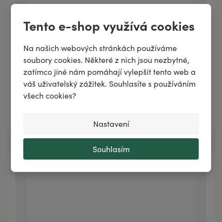
Tento e-shop využívá cookies
Na našich webových stránkách používáme
COPAFIT masážní lecitinová emulze s kopaivou
soubory cookies. Některé z nich jsou nezbytné,
zatímco jiné nám pomáhají vylepšit tento web a
váš uživatelský zážitek. Souhlasíte s používáním
všech cookies?
Přidat do košíku
Nastavení
Souhlasím