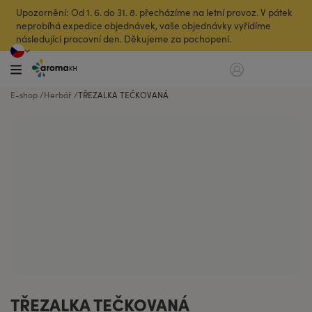
Upozornění: Od 1. 6. do 31. 8. přecházíme na letní provoz. V pátek
neprobíhá expedice objednávek, vaše objednávky vyřídíme
následující pracovní den. Děkujeme za pochopení.
E-shop
Herbář
TŘEZALKA TEČKOVANÁ
TŘEZALKA TEČKOVANÁ