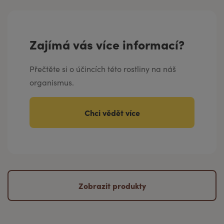
Zajímá vás více informací?
Přečtěte si o účincích této rostliny na náš
organismus.
Chci vědět více
Zobrazit produkty