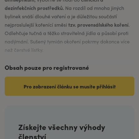
dezinfekčních prostředků.
Na rozdíl od mnoha jiných
bylinek snáší dlouhé vaření a je důležitou součástí
tzv. provensálského koření
nejproslulejší kořenící směsi
.
Odlehčuje tučná a těžko stravitelná jídla a působí proti
nadýmání. Sušený tymián okoření pokrmy dokonce více
než čerstvé lístky.
Obsah pouze pro registrované
Pro zobrazení článku se musíte přihlásit
Získejte všechny výhody
členství