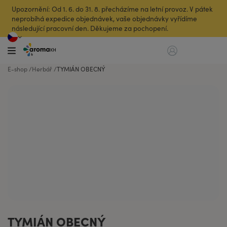
Upozornění: Od 1. 6. do 31. 8. přecházíme na letní provoz. V pátek
neprobíhá expedice objednávek, vaše objednávky vyřídíme
následující pracovní den. Děkujeme za pochopení.
E-shop
Herbář
TYMIÁN OBECNÝ
TYMIÁN OBECNÝ