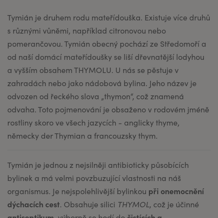
Tymián je druhem rodu mateřídouška. Existuje více druhů
s různými vůněmi, například citronovou nebo
pomerančovou. Tymián obecný pochází ze Středomoří a
od naší domácí mateřídoušky se liší dřevnatější lodyhou
a vyšším obsahem THYMOLU. U nás se pěstuje v
zahradách nebo jako nádobová bylina. Jeho název je
odvozen od řeckého slova „thymon“, což znamená
odvaha. Toto pojmenování je obsaženo v rodovém jméně
rostliny skoro ve všech jazycích - anglicky thyme,
německy der Thymian a francouzsky thym.
Tymián je jednou z nejsilněji antibioticky působících
bylinek a má velmi povzbuzující vlastnosti na náš
při onemocnění
organismus. Je nejspolehlivější bylinkou
dýchacích cest
. Obsahuje silici
THYMOL
, což je účinné
antiseptikum
čistících a
, výborně se hodí do