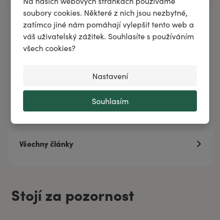
Na našich webových stránkách používáme
soubory cookies. Některé z nich jsou nezbytné,
Napsali jsme
zatímco jiné nám pomáhají vylepšit tento web a
váš uživatelský zážitek. Souhlasíte s používáním
Koření, pro Vánoce jako stvořený
všech cookies?
První papoušek? Jste si jistí?
Aromaterapie jako životní styl
Nastavení
Komáří larvy na zahrádce
Jak působí éterické oleje na parazity?
Souhlasím
Zobrazit další
Všechny články
Stojí za pozornost