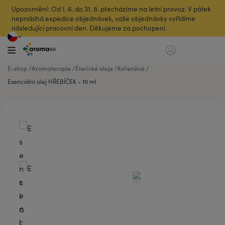
Upozornění: Od 1. 6. do 31. 8. přecházíme na letní provoz. V pátek
neprobíhá expedice objednávek, vaše objednávky vyřídíme
následující pracovní den. Děkujeme za pochopení.
E-shop
Aromaterapie
Éterické oleje
Kořeněné
Esenciální olej HŘEBÍČEK - 10 ml