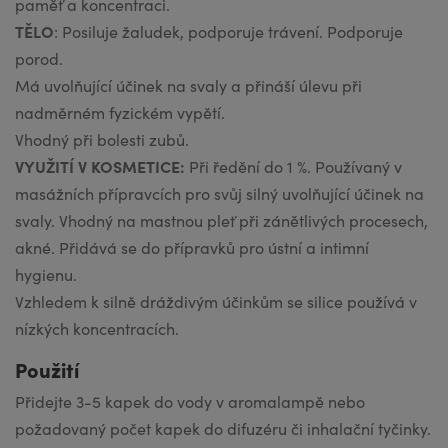
paměť a koncentraci.
TĚLO
: Posiluje žaludek, podporuje trávení. Podporuje
porod.
Má uvolňující účinek na svaly a přináší úlevu při
nadměrném fyzickém vypětí.
Vhodný při bolesti zubů.
VYUŽITÍ V KOSMETICE:
Při ředění do 1 %. Používaný v
masážních přípravcích pro svůj silný uvolňující účinek na
svaly. Vhodný na mastnou pleť při zánětlivých procesech,
akné. Přidává se do přípravků pro ústní a intimní
hygienu.
Vzhledem k silně dráždivým účinkům se silice používá v
nízkých koncentracích.
Použití
Přidejte 3-5 kapek do vody v aromalampě nebo
požadovaný počet kapek do difuzéru či inhalační tyčinky.