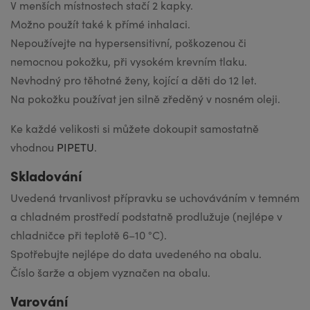
V menších místnostech stačí 2 kapky.
Možno použít také k přímé inhalaci.
Nepoužívejte na hypersensitivní, poškozenou či
nemocnou pokožku, při vysokém krevním tlaku.
Nevhodný pro těhotné ženy, kojící a děti do 12 let.
Na pokožku používat jen silně zředěný v nosném oleji.
Ke každé velikosti si můžete dokoupit samostatně
vhodnou
PIPETU
.
Skladování
Uvedená trvanlivost přípravku se uchováváním v temném
a chladném prostředí podstatně prodlužuje (nejlépe v
chladničce při teplotě 6–10 °C).
Spotřebujte nejlépe do data uvedeného na obalu.
Číslo šarže a objem vyznačen na obalu.
Varování