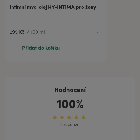
Intimní mycí olej HY-INTIMA pro ženy
812 Kč
500 ml
295 Kč
/
100 ml
Přidat do košíku
Hodnocení
100%
2 recenzí