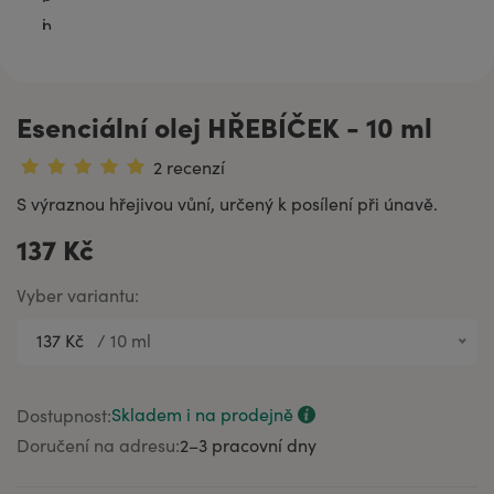
Esenciální olej HŘEBÍČEK - 10 ml
2 recenzí
S výraznou hřejivou vůní, určený k posílení při únavě.
137 Kč
Vyber variantu:
137 Kč
/
10 ml
137 Kč
10 ml
221 Kč
20 ml
Skladem i na prodejně
Dostupnost:
444 Kč
50 ml
Doručení na adresu:
2–⁠3 pracovní dny
761 Kč
100 ml