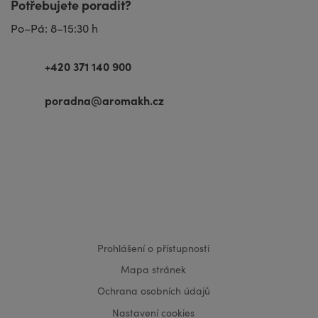
Potřebujete poradit?
Po–Pá: 8–15:30 h
+420 371 140 900
poradna@aromakh.cz
VISA
MasterCard
Maestro
Prohlášení o přístupnosti
Mapa stránek
Ochrana osobních údajů
Nastavení cookies