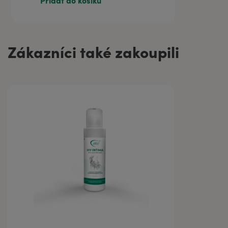
Přidat do košíku
Zákazníci také zakoupili
71 Kč
20 ml
295 Kč
100 ml
414 Kč
200 ml