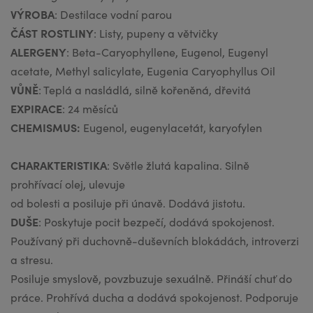
VÝROBA
: Destilace vodní parou
ČÁST
ROSTLINY
: Listy, pupeny a větvičky
ALERGENY
: Beta-Caryophyllene, Eugenol, Eugenyl
acetate, Methyl salicylate, Eugenia Caryophyllus Oil
VŮNĚ
: Teplá a nasládlá, silně kořeněná, dřevitá
EXPIRACE
: 24 měsíců
CHEMISMUS:
Eugenol, eugenylacetát, karyofylen
CHARAKTERISTIKA
: Světle žlutá kapalina. Silně
prohřívací olej, ulevuje
od bolesti a posiluje při únavě. Dodává jistotu.
DUŠE
: Poskytuje pocit bezpečí, dodává spokojenost.
Používaný při duchovně-duševních blokádách, introverzi
a stresu.
Posiluje smyslově, povzbuzuje sexuálně. Přináší chuť do
práce. Prohřívá ducha a dodává spokojenost. Podporuje