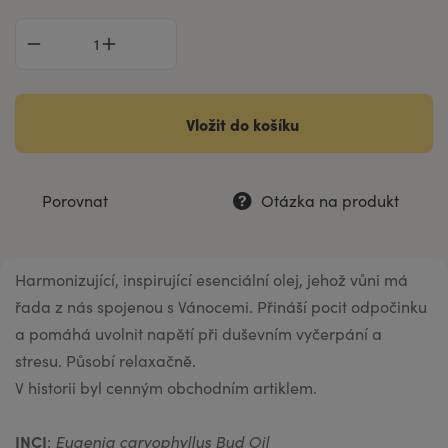
Vložit do košíku
Porovnat
Otázka na produkt
Harmonizující, inspirující esenciální olej, jehož vůni má
řada z nás spojenou s Vánocemi. Přináší pocit odpočinku
a pomáhá uvolnit napětí při duševním vyčerpání a
stresu. Působí relaxačně.
V historii byl cenným obchodním artiklem.
INCI
:
Eugenia caryophyllus Bud Oil