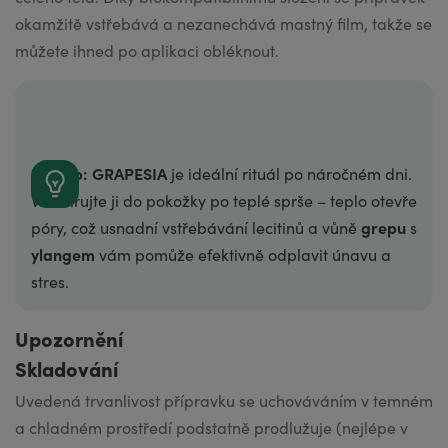
okamžitě vstřebává a nezanechává mastný film, takže se
můžete ihned po aplikaci obléknout.
Náš tip: GRAPESIA
je ideální rituál po náročném dni.
Vmasírujte ji do pokožky po teplé sprše – teplo otevře
grepu
póry, což usnadní vstřebávání lecitinů a vůně
s
ylangem
vám pomůže efektivně odplavit únavu a
stres.
Upozornění
Skladování
Uvedená trvanli­vost přípravku se uchováváním v temném
a chladném prostředí podstatně prodlužuje (nejlépe v