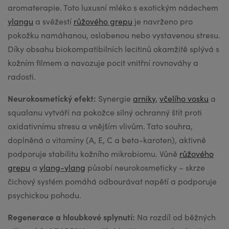
aromaterapie. Toto luxusní mléko s exotickým nádechem
ylangu
a svěžestí
růžového grepu
je navrženo pro
pokožku namáhanou, oslabenou nebo vystavenou stresu.
Díky obsahu biokompatibilních lecitinů okamžitě splývá s
kožním filmem a navozuje pocit vnitřní rovnováhy a
radosti.
Neurokosmetický efekt:
Synergie
arniky
,
včelího vosku
a
squalanu vytváří na pokožce silný ochranný štít proti
oxidativnímu stresu a vnějším vlivům. Tato souhra,
doplněná o vitamíny (A, E, C a beta-karoten), aktivně
podporuje stabilitu kožního mikrobiomu. Vůně
růžového
grepu
a
ylang-ylang
působí neurokosmeticky – skrze
čichový systém pomáhá odbourávat napětí a podporuje
psychickou pohodu.
Regenerace a hloubkové splynutí:
Na rozdíl od běžných