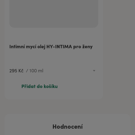
71 Kč
20 ml
295 Kč
100 ml
414 Kč
200 ml
Intimní mycí olej HY-INTIMA pro ženy
812 Kč
500 ml
295 Kč
/
100 ml
Přidat do košíku
Hodnocení