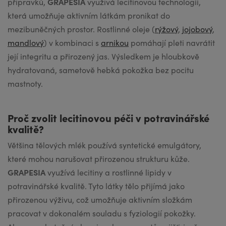
GRAPESIA
přípravků,
využívá lecitinovou technologii,
která umožňuje aktivním látkám pronikat do
mezibuněčných prostor. Rostlinné oleje (
rýžový
,
jojobový
,
mandlový
) v kombinaci s
arnikou
pomáhají pleti navrátit
její integritu a přirozený jas. Výsledkem je hloubkově
hydratovaná, sametově hebká pokožka bez pocitu
mastnoty.
Proč zvolit lecitinovou péči v potravinářské
kvalitě?
Většina tělových mlék používá syntetické emulgátory,
které mohou narušovat přirozenou strukturu kůže.
GRAPESIA
využívá lecitiny a rostlinné lipidy v
potravinářské kvalitě. Tyto látky tělo přijímá jako
přirozenou výživu, což umožňuje aktivním složkám
pracovat v dokonalém souladu s fyziologií pokožky.