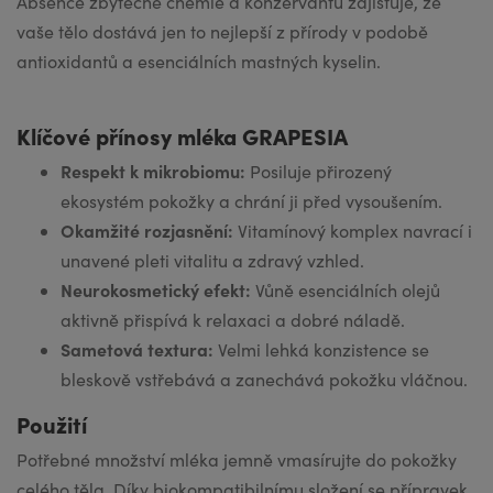
Absence zbytečné chemie a konzervantů zajišťuje, že
vaše tělo dostává jen to nejlepší z přírody v podobě
antioxidantů a esenciálních mastných kyselin.
Klíčové přínosy mléka GRAPESIA
Respekt k mikrobiomu:
Posiluje přirozený
ekosystém pokožky a chrání ji před vysoušením.
Okamžité rozjasnění:
Vitamínový komplex navrací i
unavené pleti vitalitu a zdravý vzhled.
Neurokosmetický efekt:
Vůně esenciálních olejů
aktivně přispívá k relaxaci a dobré náladě.
Sametová textura:
Velmi lehká konzistence se
bleskově vstřebává a zanechává pokožku vláčnou.
Použití
Potřebné množství mléka jemně vmasírujte do pokožky
celého těla. Díky biokompatibilnímu složení se přípravek