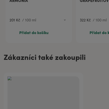
ARMONIA
GRAPEFRUITOV
67 Kč
20 ml
201 Kč
/
100 ml
322 Kč
/
100 ml
Přidat do košíku
Přidat do 
Zákazníci také zakoupili