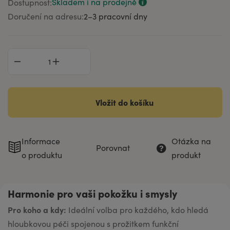
Skladem i na prodejně
Dostupnost:
87 Kč
20 ml
Doručení na adresu:
2–⁠3 pracovní dny
Vložit do košíku
Informace
Otázka na
Porovnat
o produktu
produkt
Harmonie pro vaši pokožku i smysly
Pro koho a kdy:
Ideální volba pro každého, kdo hledá
hloubkovou péči spojenou s prožitkem funkční