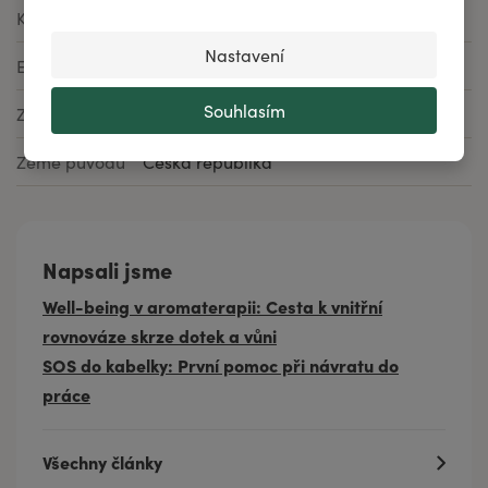
Kód produktu
h2075e
Nastavení
EAN
8592979140662
Souhlasím
Značka
AKH
Země původu
Česká republika
Napsali jsme
Well-being v aromaterapii: Cesta k vnitřní
rovnováze skrze dotek a vůni
SOS do kabelky: První pomoc při návratu do
práce
Všechny články