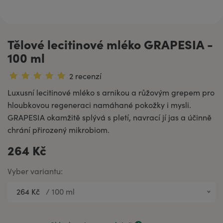
Tělové lecitinové mléko GRAPESIA -
100 ml
2 recenzí
Luxusní lecitinové mléko s arnikou a růžovým grepem pro
hloubkovou regeneraci namáhané pokožky i mysli.
GRAPESIA okamžitě splývá s pletí, navrací jí jas a účinně
chrání přirozený mikrobiom.
264 Kč
Vyber variantu:
264 Kč
/
100 ml
397 Kč
200 ml
264 Kč
100 ml