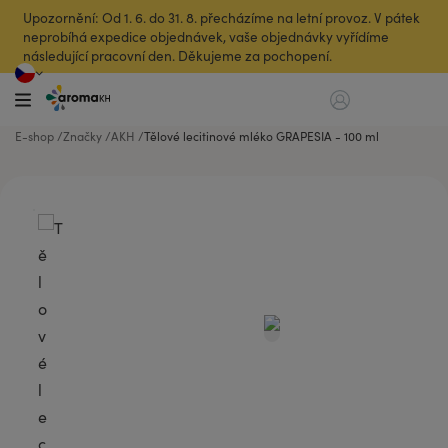
Upozornění: Od 1. 6. do 31. 8. přecházíme na letní provoz. V pátek
neprobíhá expedice objednávek, vaše objednávky vyřídíme
následující pracovní den. Děkujeme za pochopení.
E-shop
Značky
AKH
Tělové lecitinové mléko GRAPESIA - 100 ml