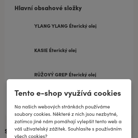
Hlavní obsahové složky
YLANG YLANG Éterický olej
KASIE Éterický olej
RŮŽOVÝ GREP Éterický olej
Tento e-shop využívá cookies
Všechny složky
Na našich webových stránkách používáme
soubory cookies. Některé z nich jsou nezbytné,
zatímco jiné nám pomáhají vylepšit tento web a
váš uživatelský zážitek. Souhlasíte s používáním
Specifikace
všech cookies?