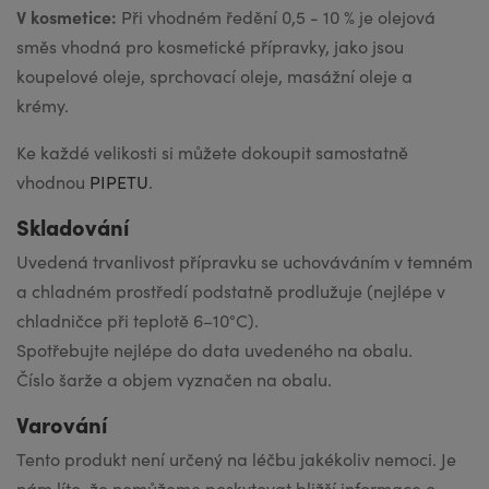
V kosmetice:
Při vhodném ředění 0,5 - 10 % je olejová
směs vhodná pro kosmetické přípravky, jako jsou
koupelové oleje, sprchovací oleje, masážní oleje a
krémy.
Ke každé velikosti si můžete dokoupit samostatně
vhodnou
PIPETU
.
Skladování
Uvedená trvanli­vost přípravku se uchováváním v temném
a chladném prostředí podstatně prodlužuje (nejlépe v
chladničce při teplotě 6–10°C).
Spotřebujte nejlépe do data uvedeného na obalu.
Číslo šarže a objem vyznačen na obalu.
Varování
Tento produkt není určený na léčbu jakékoliv nemoci. Je
nám líto, že nemůžeme poskytovat bližší informace o