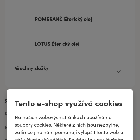
POMERANČ Éterický olej
LOTUS Éterický olej
Všechny složky
Specifikace
Tento e-shop využívá cookies
Kód produktu
b6420b
Na našich webových stránkách používáme
soubory cookies. Některé z nich jsou nezbytné,
EAN
8592979137396
zatímco jiné nám pomáhají vylepšit tento web a
váš uživatelský zážitek. Souhlasíte s používáním