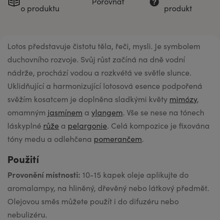
Porovnat
o produktu
produkt
Lotos představuje čistotu těla, řeči, mysli. Je symbolem
duchovního rozvoje. Svůj růst začíná na dně vodní
nádrže, prochází vodou a rozkvétá ve světle slunce.
Uklidňující a harmonizující lotosová esence podpořená
svěžím kosatcem je doplněna sladkými květy
mimózy
,
omamným
jasmínem
a
ylangem
. Vše se nese na tónech
láskyplné
růže
a
pelargonie
. Celá kompozice je fixována
tóny medu a odlehčena
pomerančem
.
Použití
Provonění místnosti:
10-15 kapek oleje aplikujte do
aromalampy, na hliněný, dřevěný nebo látkový předmět.
Olejovou směs můžete použít i do difuzéru nebo
nebulizéru.