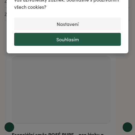
Značka
Belair Pur
všech cookies?
Země původu
Česká republika
Nastavení
Stojí za pozornost
Souhlasím
Esenciální směs ROSÉ PURE - pro lásku a