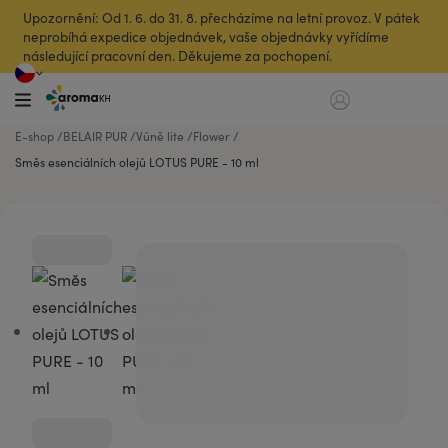
Upozornění: Od 1. 6. do 31. 8. přecházíme na letní provoz. V pátek
neprobíhá expedice objednávek, vaše objednávky vyřídíme
následující pracovní den. Děkujeme za pochopení.
E-shop
BELAIR PUR
Vůně lite
Flower
Směs esenciálních olejů LOTUS PURE - 10 ml