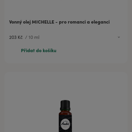
Vonný olej MICHELLE - pro romanci a eleganci
203 Kč
/
10 ml
203 Kč
10 ml
Přidat do košíku
350 Kč
20 ml