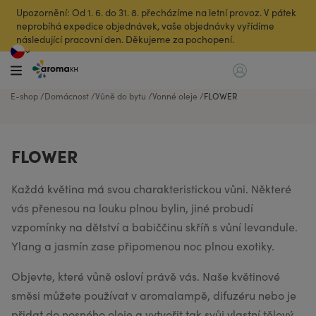
Upozornění: Od 1. 6. do 31. 8. přecházíme na letní provoz. V pátek
neprobíhá expedice objednávek, vaše objednávky vyřídíme
následující pracovní den. Děkujeme za pochopení.
E-shop
Domácnost
Vůně do bytu
Vonné oleje
FLOWER
FLOWER
Každá květina má svou charakteristickou vůni. Některé
vás přenesou na louku plnou bylin, jiné probudí
vzpomínky na dětství a babiččinu skříň s vůní levandule.
Ylang a jasmín zase připomenou noc plnou exotiky.
Objevte, které vůně osloví právě vás. Naše květinové
směsi můžete používat v aromalampě, difuzéru nebo je
přidat do nosného oleje a vytvořit tak svůj vlastní tělový