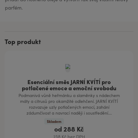
parfém.
Top produkt
Esenciální směs JARNÍ KVÍTÍ pro
potlačené emoce a emoční svobodu
Podmanivá vůně heřmánku a slaměnky s nádechem
máty a citrusů pro okamžité odlehčení. JARNÍ KVÍTÍ
rozvazuje uzly potlačených emocí, zahání
zádumčivost a navrací naději i soustředění....
Skladem
od
288 Kč
238 Kč bez DPH