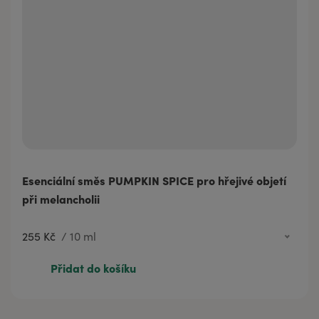
Esenciální směs PUMPKIN SPICE pro hřejivé objetí
při melancholii
255 Kč
/
10 ml
255 Kč
10 ml
Přidat do košíku