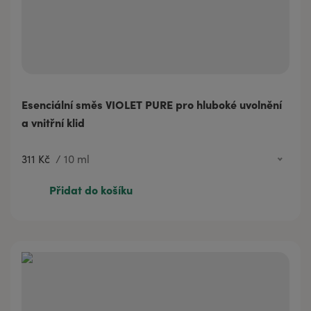
Esenciální směs VIOLET PURE pro hluboké uvolnění
a vnitřní klid
311 Kč
/
10 ml
311 Kč
10 ml
Přidat do košíku
575 Kč
20 ml