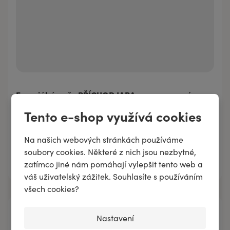
Esenciální směs PŘÍCHOD JARA – esence nové
naděje a svěží radosti
Tento e-shop využívá cookies
437 Kč
/
5 ml
Na našich webových stránkách používáme
437 Kč
5 ml
soubory cookies. Některé z nich jsou nezbytné,
Přidat do košíku
854 Kč
10 ml
zatímco jiné nám pomáhají vylepšit tento web a
váš uživatelský zážitek. Souhlasíte s používáním
všech cookies?
Nastavení