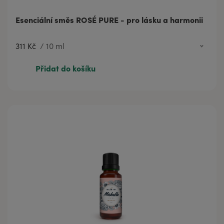
Esenciální směs ROSÉ PURE - pro lásku a harmonii
311 Kč
/
10 ml
311 Kč
10 ml
Přidat do košíku
575 Kč
20 ml