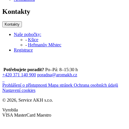
Kontakty
Kontakty
Naše pobočky:
-
Kšice
-
Heřmanův Městec
Registrace
Potřebujete poradit?
Po–Pá: 8–15:30 h
+420 371 140 900
poradna@aromakh.cz
Prohlášení o přístupnosti
Mapa stránek
Ochrana osobních údajů
Nastavení cookies
© 2026, Service AKH s.r.o.
Vyrobila
VISA
MasterCard
Maestro