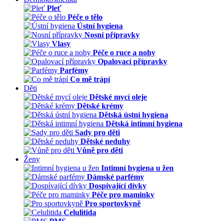
Pleť
Péče o tělo
Ústní hygiena
Nosní přípravky
Vlasy
Péče o ruce a nohy
Opalovací přípravky
Parfémy
Co mě trápí
Děti
Dětské mycí oleje
Dětské krémy
Dětská ústní hygiena
Dětská intimní hygiena
Sady pro děti
Dětské neduhy
Vůně pro děti
Ženy
Intimní hygiena u žen
Dámské parfémy
Dospívající dívky
Péče pro maminky
Pro sportovkyně
Celulitida