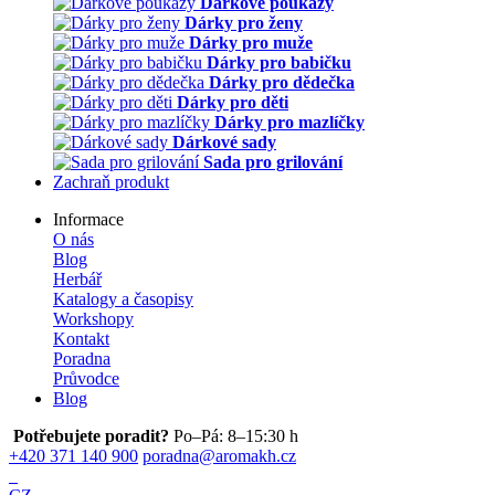
Dárkové poukazy
Dárky pro ženy
Dárky pro muže
Dárky pro babičku
Dárky pro dědečka
Dárky pro děti
Dárky pro mazlíčky
Dárkové sady
Sada pro grilování
Zachraň produkt
Informace
O nás
Blog
Herbář
Katalogy a časopisy
Workshopy
Kontakt
Poradna
Průvodce
Blog
Potřebujete poradit?
Po–Pá: 8–15:30 h
+420 371 140 900
poradna@aromakh.cz