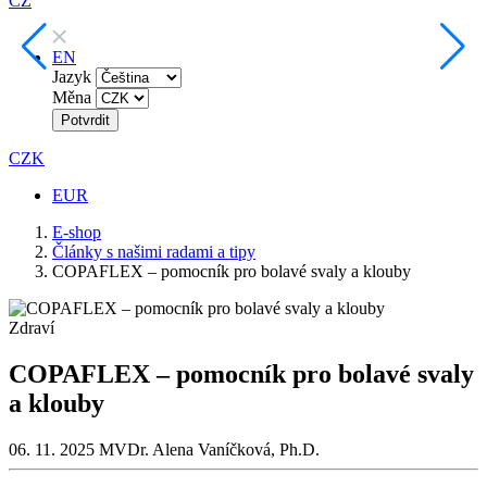
CZ
EN
Jazyk
Měna
Potvrdit
CZK
EUR
E-shop
Články s našimi radami a tipy
COPAFLEX – pomocník pro bolavé svaly a klouby
Zdraví
COPAFLEX – pomocník pro bolavé svaly
a klouby
06. 11. 2025
MVDr. Alena Vaníčková, Ph.D.