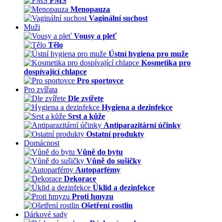
PMS
Menopauza
Vaginální suchost
Muži
Vousy a pleť
Tělo
Ústní hygiena pro muže
Kosmetika pro
dospívající chlapce
Pro sportovce
Pro zvířata
Dle zvířete
Hygiena a dezinfekce
Srst a kůže
Antiparazitární účinky
Ostatní produkty
Domácnost
Vůně do bytu
Vůně do sušičky
Autoparfémy
Dekorace
Úklid a dezinfekce
Proti hmyzu
Ošetření rostlin
Dárkové sady