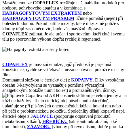
Masážní emulze
COPAFLEX
rozšiřuje naši nabídku produktů pro
podporu pohybového aparátu a v kombinaci s
HARPAGOFYTOVÝM EXTRAKTEM
nebo
HARPAGOFYTOVÝM PRÁŠKEM
účinně pomáhá (nejen) při
bolestech kloubů.
Pokud patříte mezi ty, které díky zimě potíže s
klouby trápí zas o něco víc, bude vás masážní přípravek
COPAFLEX
zajímat. Je ale určen i sportovcům, kteří chtějí svému
tělu po sportovním výkonu dopřát rychlejší regeneraci.
COPAFLEX
je masážní emulze, jejíž předností je příjemná
konzistence, rychle se vstřebává a nezanechává na pokožce mastný
film.
Dominantní složkou je éterický olej z
KOPAIVY
. Díky vysokému
obsahu β-karyofylenu se vyznačuje poměrně výraznými
analgetickými (dokáže tlumit bolest) a protizánětlivými účinky.
Přitom je velmi jemný a na
kůži nedráždivý. Tento éterický olej působí antibakteriálně,
uplatňuje se při plísňových onemocněních kůže a hojení ran nebo
při péči o problematickou pokožku. Společníky dělají kopaivě např.
éterické oleje z
JALOVCE
(podporuje odplavení produktů
metabolismu z tkání),
HŘEBÍČKU
(silně antimikrobiální, také
tlumí bolest),
ZÁZVORU
(vhodný při revmatismu, dobře proniká