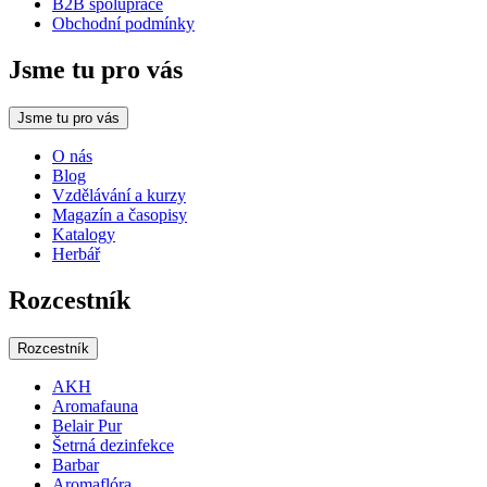
B2B spolupráce
Obchodní podmínky
Jsme tu pro vás
Jsme tu pro vás
O nás
Blog
Vzdělávání a kurzy
Magazín a časopisy
Katalogy
Herbář
Rozcestník
Rozcestník
AKH
Aromafauna
Belair Pur
Šetrná dezinfekce
Barbar
Aromaflóra