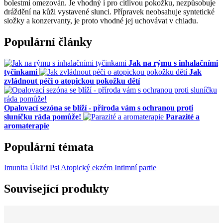
bolestmi omezován. Je vhodný i pro citlivou pokožku, nezpůsobuje
dráždění na kůži vystavené slunci. Přípravek neobsahuje syntetické
složky a konzervanty, je proto vhodné jej uchovávat v chladu.
Populární články
Jak na rýmu s inhalačními
tyčinkami
Jak
zvládnout péči o atopickou pokožku dětí
Opalovací sezóna se blíží - příroda vám s ochranou proti
sluníčku ráda pomůže!
Parazité a
aromaterapie
Populární témata
Imunita
Úklid
Psi
Atopický ekzém
Intimní partie
Související produkty