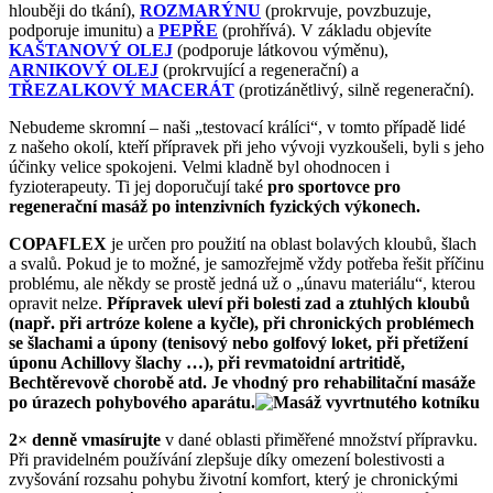
hlouběji do tkání),
ROZMARÝNU
(prokrvuje, povzbuzuje,
podporuje imunitu) a
PEPŘE
(prohřívá). V základu objevíte
KAŠTANOVÝ OLEJ
(podporuje látkovou výměnu),
ARNIKOVÝ OLEJ
(prokrvující a regenerační) a
TŘEZALKOVÝ MACERÁT
(protizánětlivý, silně regenerační).
Nebudeme skromní – naši „testovací králíci“, v tomto případě lidé
z našeho okolí, kteří přípravek při jeho vývoji vyzkoušeli, byli s jeho
účinky velice spokojeni. Velmi kladně byl ohodnocen i
fyzioterapeuty. Ti jej doporučují také
pro sportovce pro
regenerační masáž po intenzivních fyzických výkonech.
COPAFLEX
je určen pro použití na oblast bolavých kloubů, šlach
a svalů. Pokud je to možné, je samozřejmě vždy potřeba řešit příčinu
problému, ale někdy se prostě jedná už o „únavu materiálu“, kterou
opravit nelze.
Přípravek uleví při bolesti zad a ztuhlých kloubů
(např. při artróze kolene a kyčle), při chronických problémech
se šlachami a úpony (tenisový nebo golfový loket, při přetížení
úponu Achillovy šlachy …), při revmatoidní artritidě,
Bechtěrevově chorobě atd. Je vhodný pro rehabilitační masáže
po úrazech pohybového aparátu.
2× denně vmasírujte
v dané oblasti přiměřené množství přípravku.
Při pravidelném používání zlepšuje díky omezení bolestivosti a
zvyšování rozsahu pohybu životní komfort, který je chronickými