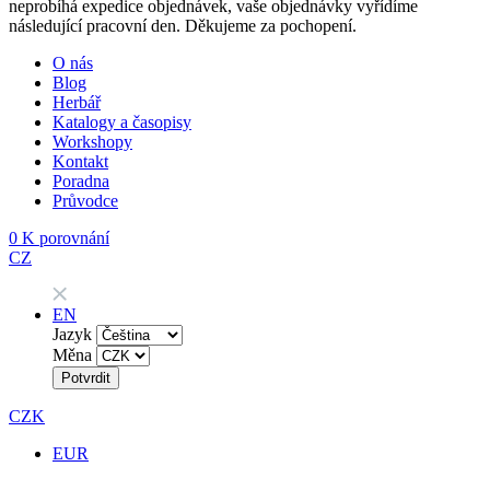
neprobíhá expedice objednávek, vaše objednávky vyřídíme
následující pracovní den. Děkujeme za pochopení.
O nás
Blog
Herbář
Katalogy a časopisy
Workshopy
Kontakt
Poradna
Průvodce
0
K porovnání
CZ
EN
Jazyk
Měna
Potvrdit
CZK
EUR