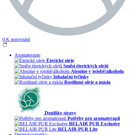
0
K porovnání
Aromaterapie
Éterické oleje
Směsi éterických olejů
Absolue v jojobě/alkoholu
Inhalační tyčinky
Rostlinné oleje a másla
Doplňky stravy
Potřeby pro aromaterapii
BELAIR PUR Exclusive
BELAIR PUR Lite
Dermokosmetika