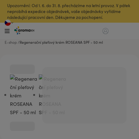
Upozornění: Od 1. 6. do 31. 8. přecházíme na letní provoz. V pátek
neprobíhá expedice objednávek, vaše objednávky vyřídíme
následující pracovní den. Děkujeme za pochopení.
E-shop
Regenerační pleťový krém ROSEANA SPF - 50 ml