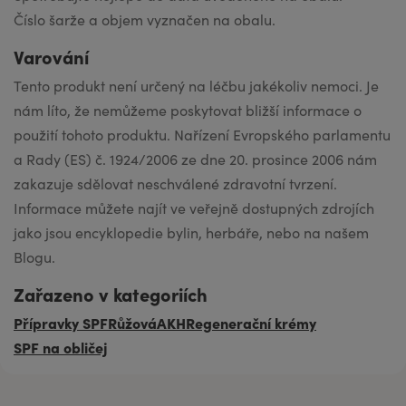
Číslo šarže a objem vyznačen na obalu.
Varování
Tento produkt není určený na léčbu jakékoliv nemoci. Je
nám líto, že nemůžeme poskytovat bližší informace o
použití tohoto produktu. Nařízení Evropského parlamentu
a Rady (ES) č. 1924/2006 ze dne 20. prosince 2006 nám
zakazuje sdělovat neschválené zdravotní tvrzení.
Informace můžete najít ve veřejně dostupných zdrojích
jako jsou encyklopedie bylin, herbáře, nebo na našem
Blogu.
Zařazeno v kategoriích
Přípravky SPF
Růžová
AKH
Regenerační krémy
SPF na obličej