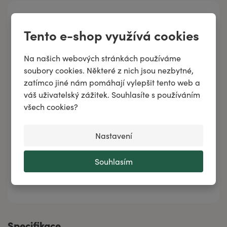
Hlavní obsahové složky
Tento e-shop využívá cookies
Mandlový rostlinný olej
Na našich webových stránkách používáme
soubory cookies. Některé z nich jsou nezbytné,
zatímco jiné nám pomáhají vylepšit tento web a
RŮŽE Éterický olej
váš uživatelský zážitek. Souhlasíte s používáním
všech cookies?
Olej z pšeničných klíčků
Nastavení
Souhlasím
Všechny složky
Specifikace