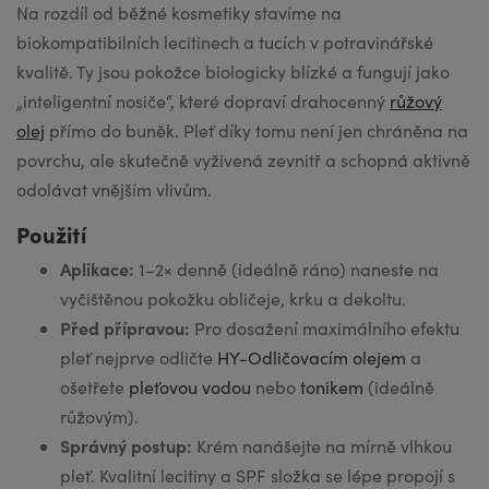
Na rozdíl od běžné kosmetiky stavíme na
biokompatibilních lecitinech a tucích v potravinářské
kvalitě. Ty jsou pokožce biologicky blízké a fungují jako
„inteligentní nosiče“, které dopraví drahocenný
růžový
olej
přímo do buněk. Pleť díky tomu není jen chráněna na
povrchu, ale skutečně vyživená zevnitř a schopná aktivně
odolávat vnějším vlivům.
Použití
Aplikace:
1–2× denně (ideálně ráno) naneste na
vyčištěnou pokožku obličeje, krku a dekoltu.
Před přípravou:
Pro dosažení maximálního efektu
pleť nejprve odličte
HY-Odličovacím olejem
a
ošetřete
pleťovou vodou
nebo
tonikem
(ideálně
růžovým).
Správný postup:
Krém nanášejte na mírně vlhkou
pleť. Kvalitní lecitiny a SPF složka se lépe propojí s