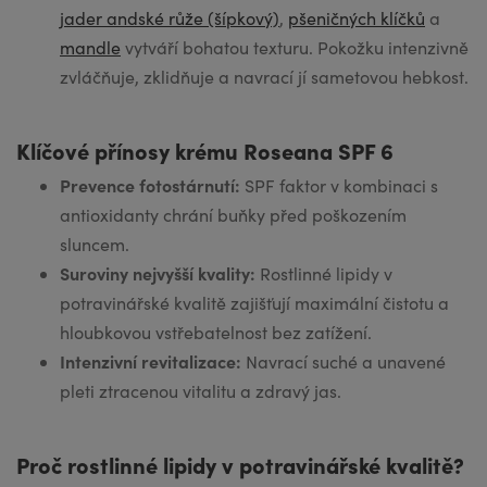
jader andské růže (šípkový)
,
pšeničných klíčků
a
mandle
vytváří bohatou texturu. Pokožku intenzivně
zvláčňuje, zklidňuje a navrací jí sametovou hebkost.
Klíčové přínosy krému Roseana SPF 6
Prevence fotostárnutí:
SPF faktor v kombinaci s
antioxidanty chrání buňky před poškozením
sluncem.
Suroviny nejvyšší kvality:
Rostlinné lipidy v
potravinářské kvalitě zajišťují maximální čistotu a
hloubkovou vstřebatelnost bez zatížení.
Intenzivní revitalizace:
Navrací suché a unavené
pleti ztracenou vitalitu a zdravý jas.
Proč rostlinné lipidy v potravinářské kvalitě?