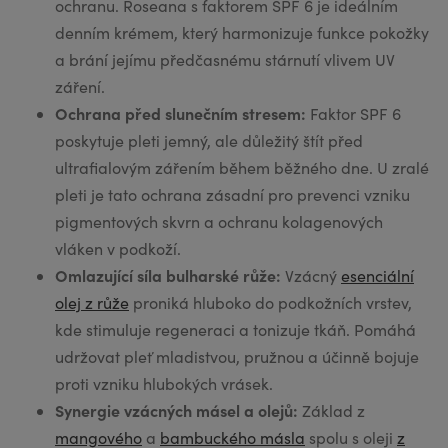
ochranu. Roseana s faktorem SPF 6 je ideálním
denním krémem, který harmonizuje funkce pokožky
a brání jejímu předčasnému stárnutí vlivem UV
záření.
Ochrana před slunečním stresem:
Faktor SPF 6
poskytuje pleti jemný, ale důležitý štít před
ultrafialovým zářením během běžného dne. U zralé
pleti je tato ochrana zásadní pro prevenci vzniku
pigmentových skvrn a ochranu kolagenových
vláken v podkoží.
Omlazující síla bulharské růže:
Vzácný
esenciální
olej z růže
proniká hluboko do podkožních vrstev,
kde stimuluje regeneraci a tonizuje tkáň. Pomáhá
udržovat pleť mladistvou, pružnou a účinně bojuje
proti vzniku hlubokých vrásek.
Synergie vzácných másel a olejů:
Základ z
mangového
a
bambuckého másla
spolu s oleji
z