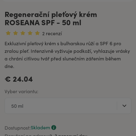
Regenerační pleťový krém
ROSEANA SPF - 50 ml
2 recenzí
Exkluzivní pleťový krém s bulharskou růží a SPF 6 pro
zralou pleť. Intenzivně vyživuje podkoží, vyhlazuje vrásky
a chrání citlivou tvář před slunečním zářením během
dne.
€ 24.04
Vyber variantu:
Skladem
Dostupnost:
Doručení na adresu:
2–⁠3 pracovní dny