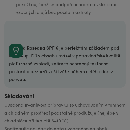
pokožkou, čímž se podpoří ochrana a vstřebání
vzácných olejů bez pocitu mastnoty.
Náš tip: Roseana SPF 6
je perfektním základem pod
make-up. Díky obsahu másel v potravinářské kvalitě
pleť krásně vyhladí, zatímco ochranný faktor se
postará o bezpečí vaší tváře během celého dne v
pohybu.
Skladování
Uvedená trvanli­vost přípravku se uchováváním v temném
a chladném prostředí podstatně prodlužuje (nejlépe v
chladničce při teplotě 6–10 °C).
Spotřebujte nejlépe do data uvedeného na obalu.