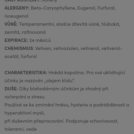
ALERGENY:
Beta-Caryophyllene, Eugenol, Furfural,
Isoeugenol
VŮNĚ:
Temperamentní, sladce dřevitá vůně, hluboká,
zemitá, rafinovaná
EXPIRACE:
24 měsíců
CHEMISMUS
: Vetiven, vetivazulen, vetiverol, vetiverol-
acetát, furfurol
CHARAKTERISTIKA:
Hnědá kapalina. Pro své uklidňující
účinky je nazýván „olejem klidu“.
DUŠE:
Díky blahodárným účinkům je vhodný při
vyčerpání a stresu.
Používá se ke zmírnění hněvu, hysterie a podrážděnosti a
hyperaktivní mysli,
při duševním přepracování. Podporuje schovívavost,
toleranci, vede