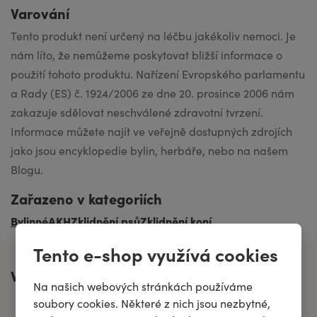
Varování
Tento produkt není určený na léčbu jakékoliv nemoci. Je
nám líto, že nemůžeme poskytovat bližší informace o
použití tohoto produktu. Nařízení Evropského parlamentu
a Rady (ES) č. 1924/2006 ze dne 20. prosince 2006 nám
zakazuje sdělovat neschválené zdravotní tvrzení.
Informace můžete najít ve veřejně dostupných zdrojích
jako jsou encyklopedie bylin, herbáře, nebo na našem
Blogu.
Zařazeno v kategoriích
Bylinné
AKH
Zklidnění psů
Zklidnění koní
Tento e-shop využívá cookies
Vhodné při
Na našich webových stránkách používáme
soubory cookies. Některé z nich jsou nezbytné,