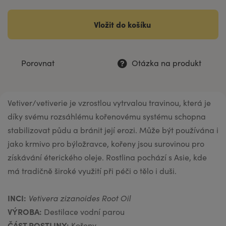
Vložit do košíku
Porovnat
Otázka na produkt
Vetiver/vetiverie je vzrostlou vytrvalou travinou, která je
díky svému rozsáhlému kořenovému systému schopna
stabilizovat půdu a bránit její erozi. Může být používána i
jako krmivo pro býložravce, kořeny jsou surovinou pro
získávání éterického oleje. Rostlina pochází s Asie, kde
má tradičně široké využití při péči o tělo i duši.
INCI:
Vetivera zizanoides Root Oil
VÝROBA:
Destilace vodní parou
ČÁST ROSTLINY:
Kořeny