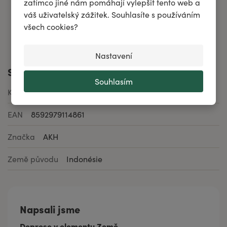
zatímco jiné nám pomáhají vylepšit tento web a
váš uživatelský zážitek. Souhlasíte s používáním
Menstruace
Emocionální
všech cookies?
disharmonie
Nastavení
Specifikace
Souhlasím
Kód produktu
h4081b
EAN
8592979114861
Značka
AKH
Země původu
Indonésie
Napsali jsme
Deprese v elementu Země