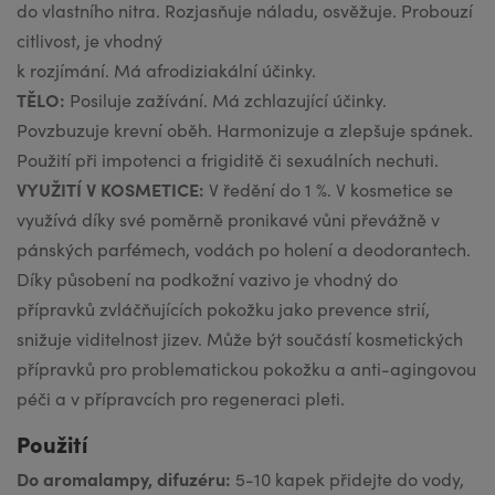
do vlastního nitra. Rozjasňuje náladu, osvěžuje. Probouzí
citlivost, je vhodný
k rozjímání. Má afrodiziakální účinky.
TĚLO:
Posiluje zažívání. Má zchlazující účinky.
Povzbuzuje krevní oběh. Harmonizuje a zlepšuje spánek.
Použití při impotenci a frigiditě či sexuálních nechuti.
VYUŽITÍ V KOSMETICE:
V ředění do 1 %. V kosmetice se
využívá díky své poměrně pronikavé vůni převážně v
pánských parfémech, vodách po holení a deodorantech.
Díky působení na podkožní vazivo je vhodný do
přípravků zvláčňujících pokožku jako prevence strií,
snižuje viditelnost jizev. Může být součástí kosmetických
přípravků pro problematickou pokožku a anti-agingovou
péči a v přípravcích pro regeneraci pleti.
Použití
Do aromalampy, difuzéru:
5-10 kapek přidejte do vody,