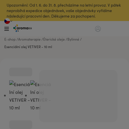
Upozornění: Od 1. 6. do 31. 8. přecházíme na letní provoz. V pátek
neprobíhá expedice objednávek, vaše objednávky vyřídíme
následující pracovní den. Děkujeme za pochopení.
E-shop
Aromaterapie
Éterické oleje
Bylinné
Esenciální olej VETIVER - 10 ml