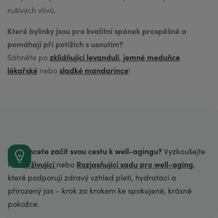
zklidňující levanduli
jemné meduňce
lékařské
sladké mandarince
Tip!
Chcete začít svou cestu k well-agingu?
Vyzkoušejte
Oživující
Rozjasňující sadu pro well-aging
naši
nebo
,
které podporují zdravý vzhled pleti, hydrataci a
přirozený jas – krok za krokem ke spokojené, krásné
pokožce.