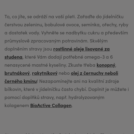
rostlinné oleje lisované za
studena
konopný
brutnákový
rakytníkový
olej z černuchy neboli
černého kmínu
BioActive Collagen