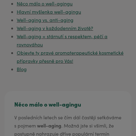
Něco málo o well-agingu
Hlavní myšlenka well-agingu
Well-aging vs. anti-aging
Well-aging v každodenním životě?
Well-aging = stárnutí s respektem, péčí a
rovnováhou
Objevte ty pravé aromaterapeutické kosmetické
přípravky přesně pro Vás!
Blog
Něco málo o well-agingu
V posledních letech se čím dál častěji setkáváme
well-aging
s pojmem
. Možná jste si všimli, že
postupně nahrazuje dříve populární termín