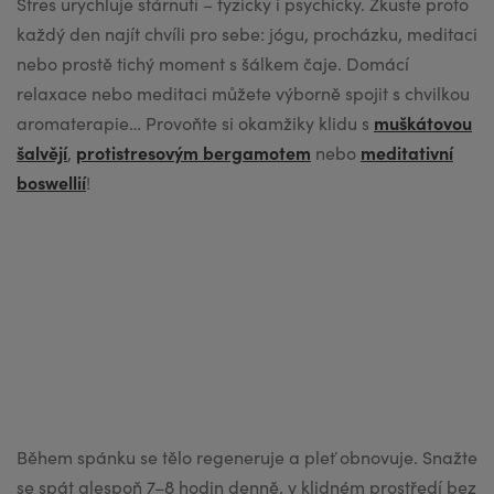
muškátovou
šalvějí
protistresovým bergamotem
meditativní
boswellií