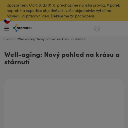
Upozornění: Od 1. 6. do 31. 8. přecházíme na letní provoz. V pátek
neprobíhá expedice objednávek, vaše objednávky vyřídíme
následující pracovní den. Děkujeme za pochopení.
E-shop
Well-aging: Nový pohled na krásu a stárnutí
Well-aging: Nový pohled na krásu a
stárnutí