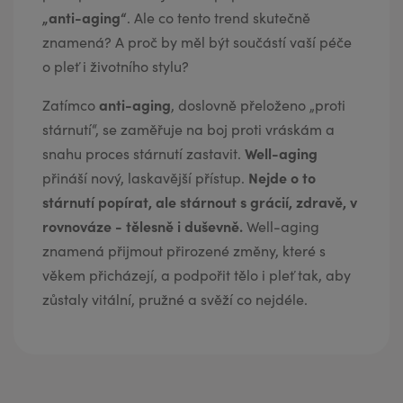
„anti-aging“
. Ale co tento trend skutečně
znamená? A proč by měl být součástí vaší péče
o pleť i životního stylu?
anti-aging
Zatímco
, doslovně přeloženo „proti
stárnutí“, se zaměřuje na boj proti vráskám a
Well-aging
snahu proces stárnutí zastavit.
Nejde o to
přináší nový, laskavější přístup.
stárnutí popírat, ale stárnout s grácií, zdravě, v
rovnováze - tělesně i duševně.
Well-aging
znamená přijmout přirozené změny, které s
věkem přicházejí, a podpořit tělo i pleť tak, aby
zůstaly vitální, pružné a svěží co nejdéle.