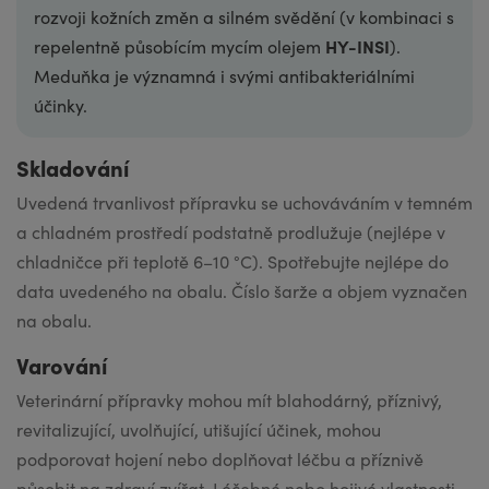
rozvoji kožních změn a silném svědění (v kombinaci s
HY-INSI
repelentně působícím mycím olejem
).
Meduňka je významná i svými antibakteriálními
účinky.
Skladování
Uvedená trvanli­vost přípravku se uchováváním v temném
a chladném prostředí podstatně prodlužuje (nejlépe v
chladničce při teplotě 6–10 °C). Spotřebujte nejlépe do
data uvedeného na obalu. Číslo šarže a objem vyznačen
na obalu.
Varování
Veterinární přípravky mohou mít blahodárný, příznivý,
revitalizující, uvolňující, utišující účinek, mohou
podporovat hojení nebo doplňovat léčbu a příznivě
působit na zdraví zvířat. Léčebné nebo hojivé vlastnosti,