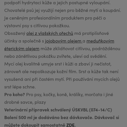
podpoří hydrytaci kůže a jejich postupné vyloupání.
Chovatelé psů jej využijí nejen pro běžné mytí a koupání.
Je ceněným profesionálním produktem pro péči o
výstavní psy s citlivou pokožkou.
Obsažený
olej z vlašských ořechů
má protiplísňové
účinky a společně s
jojobovým olejem
a
meduňkovým
éterickým olejem
může zklidňovat citlivou, podrážděnou
nebo zánětlivou pokožku zvířete, uleví od svědění.
Mycí olej kvalitně umyje srst i kůži a zbaví ji nečistot,
zároveň ale nepoškozuje kožní film. Srst a kůže tak není
vysušená ani při častém mytí. Při používání mycích olejů
srst lépe schne.
Pro koho?
Pro psy, kočky, koně, králíky, morčata i jiné
drobné savce, plazy
Veterinární přípravek schválený ÚSKVBL (074-14/C)
Balení 500 ml je dodáváno bez dávkovače. Dávkovač si
můžete dokoupit samostatně
ZDE
.