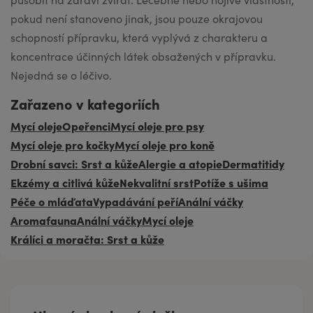
pokud není stanoveno jinak, jsou pouze okrajovou
schopností přípravku, která vyplývá z charakteru a
koncentrace účinných látek obsažených v přípravku.
Nejedná se o léčivo.
Zařazeno v kategoriích
Mycí oleje
Opeřenci
Mycí oleje pro psy
Mycí oleje pro kočky
Mycí oleje pro koně
Drobní savci: Srst a kůže
Alergie a atopie
Dermatitidy
Ekzémy a citlivá kůže
Nekvalitní srst
Potíže s ušima
Péče o mláďata
Vypadávání peří
Anální váčky
Aromafauna
Anální váčky
Mycí oleje
Králíci a moračta: Srst a kůže