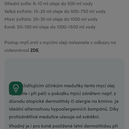
Střední zvíře: 6-10 ml oleje do 500 ml vody
Velká zvířata: 15-20 ml oleje do 500-750 ml vody
Maxi zvířata: 20-30 ml oleje do 1000 ml vody
Koně: 50-100 ml oleje do 1000-1500 ml vody
Postup mytí srsti s mycími oleji naleznete v odkazu na
ZDE
videonávod
.
Díky zklidňujícím účinkům meduňky tento mycí olej
využijete i při péči o pokožku trpící zánětem např. z
důvodu atopické dermatitidy či alergie na krmivo. Je
ideální alternativou hypoalergenních šampónů. Díky
protizánětlivé meduňce ulevuje od svědění.
Vhodný je i pro koně postižené letní dermatitidou při