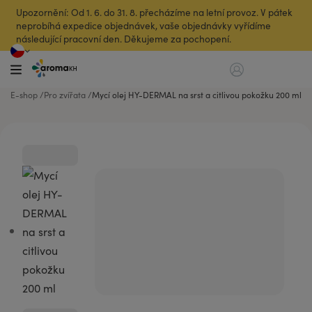
Upozornění: Od 1. 6. do 31. 8. přecházíme na letní provoz. V pátek
neprobíhá expedice objednávek, vaše objednávky vyřídíme
následující pracovní den. Děkujeme za pochopení.
E-shop
Pro zvířata
Mycí olej HY-DERMAL na srst a citlivou pokožku 200 ml