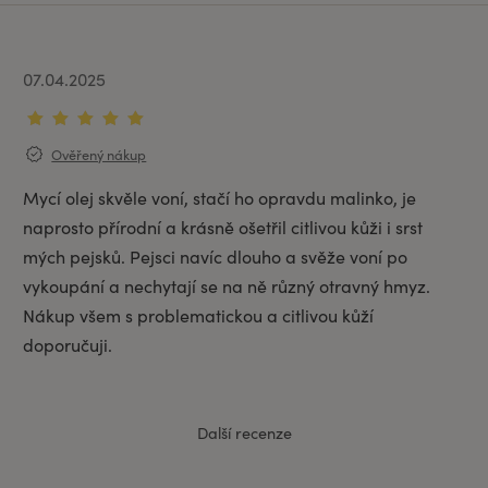
07.04.2025
Ověřený nákup
Mycí olej skvěle voní, stačí ho opravdu malinko, je 
naprosto přírodní a krásně ošetřil citlivou kůži i srst 
mých pejsků. Pejsci navíc dlouho a svěže voní po 
vykoupání a nechytají se na ně různý otravný hmyz. 
Nákup všem s problematickou a citlivou kůží 
doporučuji.
Další recenze