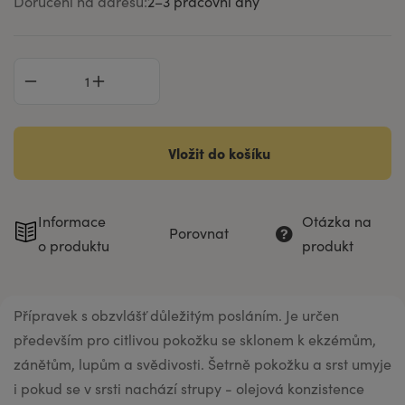
Doručení na adresu:
2–⁠3 pracovní dny
Vložit do košíku
Informace
Otázka na
Porovnat
o produktu
produkt
Přípravek s obzvlášť důležitým posláním. Je určen
především pro citlivou pokožku se sklonem k ekzémům,
zánětům, lupům a svědivosti. Šetrně pokožku a srst umyje
i pokud se v srsti nachází strupy - olejová konzistence