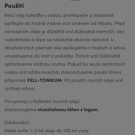
Použití
Mycí olej nařeďte s vodou, protřepejte a následně
aplikujte do hodně mokré srsti směrem od hřbetu. Před
nanesením oleje je důležité srst důkladně namočit, aby
nabobtnala a lépe se následně zbavila nečistot. U
dlouhosrstých plemen olej aplikujeme v řadách a lehce
vmasírujeme do srsti a pokožky. Potom srst důkladně
opláchneme vlažnou vodou. Pokud by se po opláchnutí
vodou srst zdála mastná, doporučujeme použít lihový
FELL-TONIKUM
přípravek
. Při použití mycích olejů srst
rychleji schne.
Pro pomoc s ředěním mycích olejů
víceúčelovou láhev s logem.
doporučujeme
Dávkování:
Malé zvíře: 1-2 ml oleje do 100 ml vody