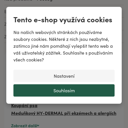
EAN
8592979100314
Tento e-shop využívá cookies
Značka
Aromafauna
Na našich webových stránkách používáme
Země původu
Česká republika
soubory cookies. Některé z nich jsou nezbytné,
zatímco jiné nám pomáhají vylepšit tento web a
váš uživatelský zážitek. Souhlasíte s používáním
všech cookies?
Napsali jsme
Co dělat, když fretka nevoní?
Nastavení
Proč na domácí mazlíčky nepoužívat „lidskou''
kosmetiku?
Souhlasím
Dermatitida u psa
Koupání psa
Meduňkový HY-DERMAL při ekzémech a alergiích
Zobrazit další