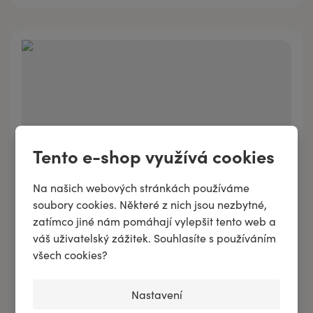
1 864 Kč
1000 ml
Tento e-shop využívá cookies
Na našich webových stránkách používáme
soubory cookies. Některé z nich jsou nezbytné,
zatímco jiné nám pomáhají vylepšit tento web a
váš uživatelský zážitek. Souhlasíte s používáním
HY-WASH PADS mycí olej na tlapky
všech cookies?
186 Kč
/
100 ml
Nastavení
186 Kč
100 ml