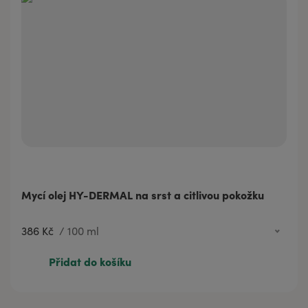
Mycí olej HY-DERMAL na srst a citlivou pokožku
386 Kč
/
100 ml
99 Kč
20 ml
Přidat do košíku
386 Kč
100 ml
576 Kč
200 ml
1 151 Kč
500 ml