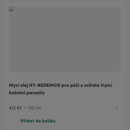
2 013 Kč
1000 ml
Mycí olej HY-NEDEMOD pro péči o zvířata trpící
kožními parazity
412 Kč
/
100 ml
99 Kč
20 ml
Přidat do košíku
412 Kč
100 ml
575 Kč
200 ml