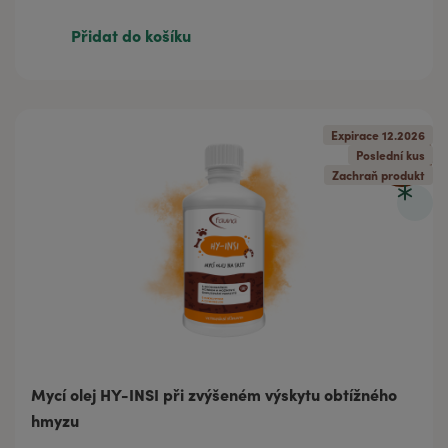
921 Kč
1 151 Kč
500 ml
Přidat do košíku
Expirace 12.2026
20
%
Poslední kus
Zachraň produkt
Mycí olej HY-INSI při zvýšeném výskytu obtížného
hmyzu