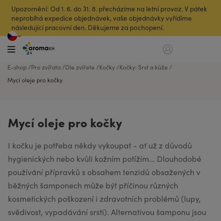
Upozornění: Od 1. 6. do 31. 8. přecházíme na letní provoz. V pátek
neprobíhá expedice objednávek, vaše objednávky vyřídíme
následující pracovní den. Děkujeme za pochopení.
E-shop
Pro zvířata
Dle zvířete
Kočky
Kočky: Srst a kůže
Mycí oleje pro kočky
Mycí oleje pro kočky
I kočku je potřeba někdy vykoupat - ať už z důvodů
hygienických nebo kvůli kožním potížím... Dlouhodobé
používání přípravků s obsahem tenzidů obsažených v
běžných šamponech může být příčinou různých
kosmetických poškození i zdravotních problémů (lupy,
svědivost, vypadávání srsti). Alternativou šamponu jsou