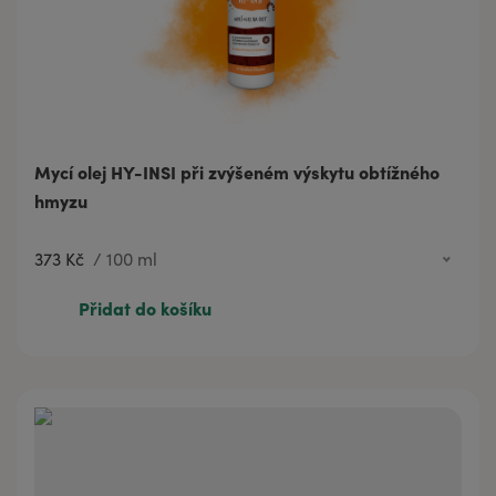
Mycí olej HY-INSI při zvýšeném výskytu obtížného
hmyzu
373 Kč
/
100 ml
101 Kč
20 ml
Přidat do košíku
373 Kč
100 ml
558 Kč
200 ml
1 113 Kč
500 ml
1 937 Kč
1000 ml