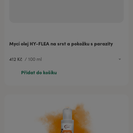
Mycí olej HY-FLEA na srst a pokožku s parazity
412 Kč
/
100 ml
99 Kč
20 ml
Přidat do košíku
412 Kč
100 ml
575 Kč
200 ml
1 151 Kč
500 ml
1 841 Kč
1000 ml