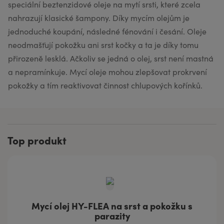
speciální beztenzidové oleje na mytí srsti, které zcela
nahrazují klasické šampony. Díky mycím olejům je
jednoduché koupání, následné fénování i česání. Oleje
neodmašťují pokožku ani srst kočky a ta je díky tomu
přirozeně lesklá. Ačkoliv se jedná o olej, srst není mastná
a nepramínkuje. Mycí oleje mohou zlepšovat prokrvení
pokožky a tím reaktivovat činnost chlupových kořínků.
Top produkt
Mycí olej HY-FLEA na srst a pokožku s
parazity