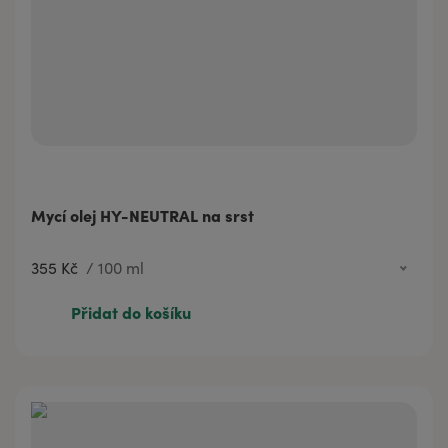
Mycí olej HY-NEUTRAL na srst
355 Kč
/
100 ml
355 Kč
100 ml
Přidat do košíku
528 Kč
200 ml