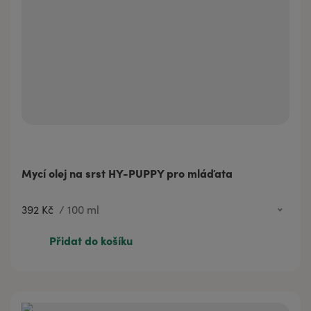
Mycí olej na srst HY-PUPPY pro mláďata
392 Kč
/
100 ml
99 Kč
20 ml
Přidat do košíku
392 Kč
100 ml
587 Kč
200 ml