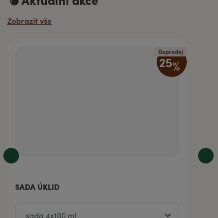
p
ř
Zobrazit vše
í
m
Doprodej
o
25
%
o
d
v
ý
r
o
b
c
e
|
SADA ÚKLID
V
e