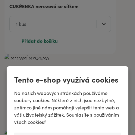
CUKŘENKA nerezová se sítkem
Přidat do košíku
INTIMNÍ HYGIENA
✨ Intimní
Tento e-shop využívá cookies
hygiena jako
žádná jiná!
Na našich webových stránkách používáme
Vyzkoušet
soubory cookies. Některé z nich jsou nezbytné,
zatímco jiné nám pomáhají vylepšit tento web a
váš uživatelský zážitek. Souhlasíte s používáním
všech cookies?
PÁNSKÁ KOSMETIKA