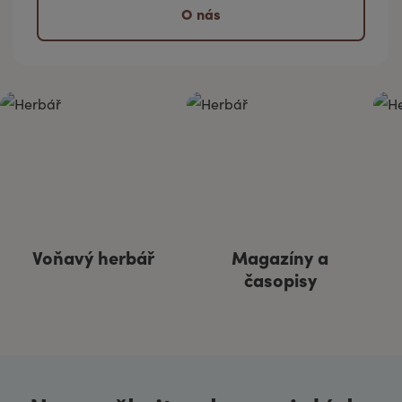
O nás
Voňavý herbář
Magazíny a
časopisy