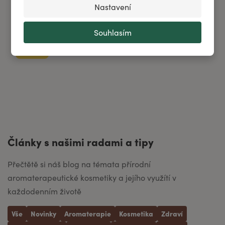
Nastavení
Zachovej si tvář.
A dej jí péči.
Souhlasím
Pečovat
Články s našimi radami a tipy
Přečtětě si náš blog na témata přírodní
aromaterapeutické kosmetiky a jejího využítí v
každodenním životě
Vše
Novinky
Aromaterapie
Kosmetika
Zdraví