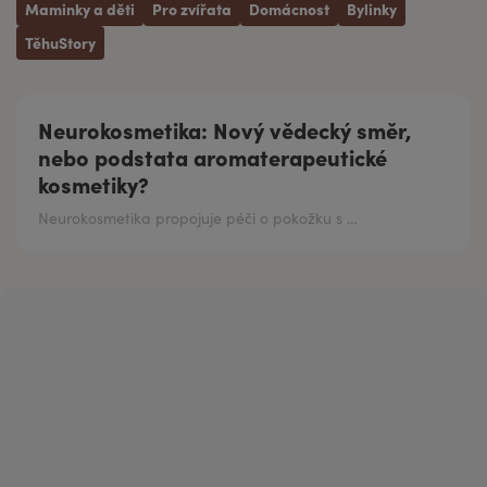
Maminky a děti
Pro zvířata
Domácnost
Bylinky
TěhuStory
Neurokosmetika: Nový vědecký směr,
nebo podstata aromaterapeutické
kosmetiky?
Neurokosmetika propojuje péči o pokožku s působením na nervový systém. Zjistěte, proč jsou esenciální oleje přirozenou součástí tohoto vědeckého směru...