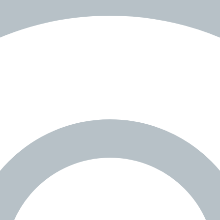
.
✨
♌️