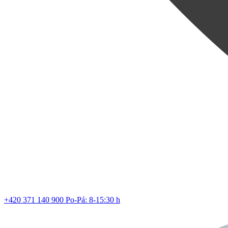
Nová vů
z řady
Z
+420 371 140 900
Po-Pá: 8-15:30 h
Lev vstup