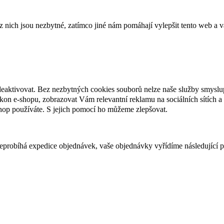
ich jsou nezbytné, zatímco jiné nám pomáhají vylepšit tento web a vá
deaktivovat. Bez nezbytných cookies souborů nelze naše služby smyslu
n e-shopu, zobrazovat Vám relevantní reklamu na sociálních sítích a 
hop používáte. S jejich pomocí ho můžeme zlepšovat.
 neprobíhá expedice objednávek, vaše objednávky vyřídíme následující