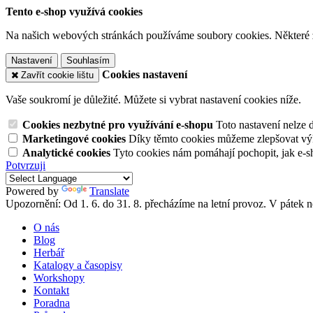
Tento e-shop využívá cookies
Na našich webových stránkách používáme soubory cookies. Některé z n
Nastavení
Souhlasím
Cookies nastavení
Zavřít cookie lištu
Vaše soukromí je důležité. Můžete si vybrat nastavení cookies níže.
Cookies nezbytné pro využívání e-shopu
Toto nastavení nelze 
Marketingové cookies
Díky těmto cookies můžeme zlepšovat výko
Analytické cookies
Tyto cookies nám pomáhají pochopit, jak e-s
Potvrzuji
Powered by
Translate
Upozornění: Od 1. 6. do 31. 8. přecházíme na letní provoz. V pátek
O nás
Blog
Herbář
Katalogy a časopisy
Workshopy
Kontakt
Poradna