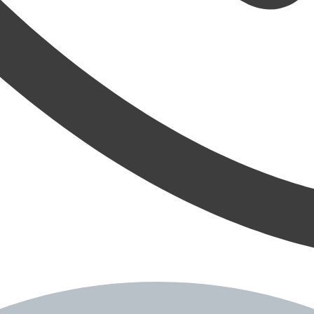
ně
odiac!
uje