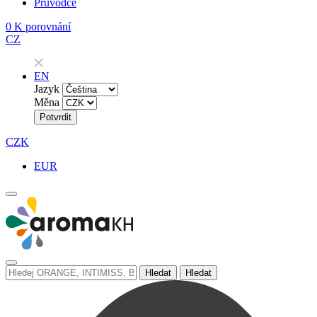
Průvodce
0
K porovnání
CZ
EN
Jazyk
Měna
Potvrdit
CZK
EUR
Hledat
Hledat