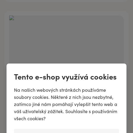
Tento e-shop využívá cookies
Na našich webových stránkách používáme
Esenciální parfém STIMULINOX - harmonie, která
soubory cookies. Některé z nich jsou nezbytné,
probouzí tělo i mysl
zatímco jiné nám pomáhají vylepšit tento web a
váš uživatelský zážitek. Souhlasíte s používáním
všech cookies?
315 Kč
/
30 ml
60 Kč
3 ml
Přidat do košíku