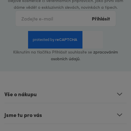
olejové kosmetice či veterinárních přípravcích. Jako první vám
dáme vědět o exkluzivních slevách, novinkách a tipech.
Přihlásit
Kliknutím na tlačítko Přihlásit souhlasíte se
zpracováním
osobních údajů
.
Vše o nákupu
Jsme tu pro vás