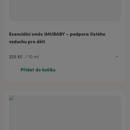
Esenciální směs IMUBABY – podpora čistého
vzduchu pro děti
225 Kč
/
10 ml
225 Kč
10 ml
Přidat do košíku
329 Kč
20 ml