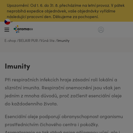
Upozornění: Od 1. 6. do 31. 8. přecházíme na letní provoz. V pátek
neprobíhá expedice objednávek, vaše objednávky vyřídíme
následující pracovní den. Děkujeme za pochopení.
E-shop
BELAIR PUR
Vůně lite
Imunity
Imunity
Při respiračních infekcích hraje zásadní roli lokální a
slizniční imunita. Respirační onemocnění jsou však jen
jedním z mnoha důvodů, proč začlenit esenciální oleje
do každodenního života.
Esenciální oleje podporují obranyschopnost organismu
prostřednictvím čichového centra i pokožky.
Aromaterapie se tak stává nejen příjemnou vůní, ale i