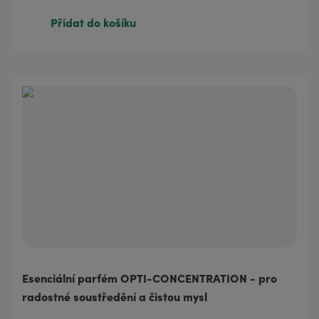
60 Kč
3 ml
Přidat do košíku
213 Kč
30 ml
Esenciální parfém OPTI-CONCENTRATION - pro
radostné soustředění a čistou mysl