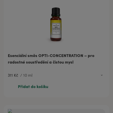
Esenciální směs OPTI-CONCENTRATION – pro
radostné soustředění a čistou mysl
311 Kč
/
10 ml
311 Kč
10 ml
Přidat do košíku
575 Kč
20 ml