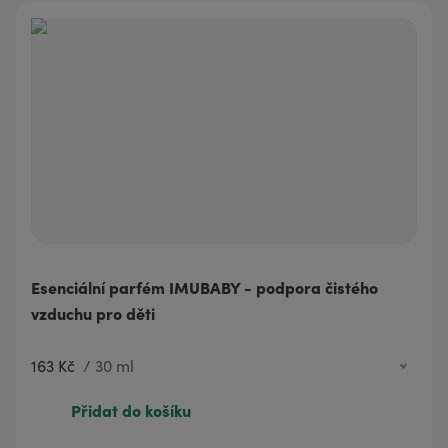
Esenciální parfém IMUBABY - podpora čistého
vzduchu pro děti
163 Kč
/
30 ml
396 Kč
100 ml
Přidat do košíku
60 Kč
3 ml
163 Kč
30 ml