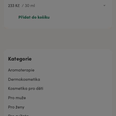
233 Kč
/
30 ml
60 Kč
3 ml
Přidat do košíku
233 Kč
30 ml
Kategorie
Aromaterapie
Dermokosmetika
Kosmetika pro děti
Pro muže
Pro ženy
Pro zvířata