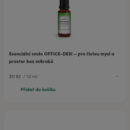
Esenciální směs OFFICE-DESI – pro čistou mysl a
prostor bez mikrobů
311 Kč
/
10 ml
311 Kč
10 ml
Přidat do košíku
575 Kč
20 ml