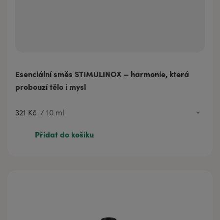
Esenciální směs STIMULINOX – harmonie, která
probouzí tělo i mysl
321 Kč
/
10 ml
321 Kč
10 ml
Přidat do košíku
595 Kč
20 ml