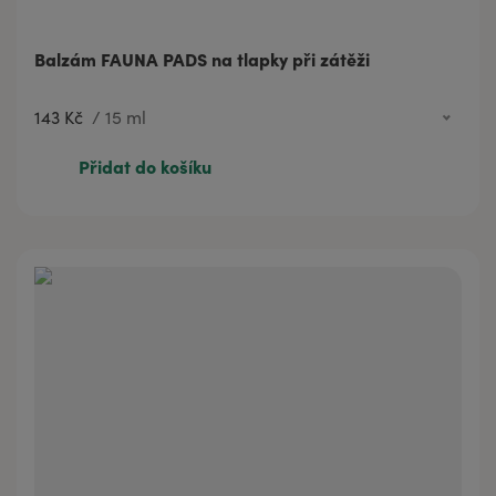
Balzám FAUNA PADS na tlapky při zátěži
143 Kč
/
15 ml
432 Kč
50 ml
Přidat do košíku
143 Kč
15 ml