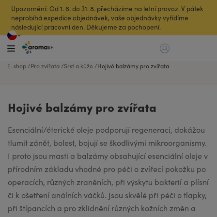
Upozornění: Od 1. 6. do 31. 8. přecházíme na letní provoz. V pátek
neprobíhá expedice objednávek, vaše objednávky vyřídíme
následující pracovní den. Děkujeme za pochopení.
E-shop
Pro zvířata
Srst a kůže
Hojivé balzámy pro zvířata
Hojivé balzámy pro zvířata
Esenciální/éterické oleje podporují regeneraci, dokážou
tlumit zánět, bolest, bojují se škodlivými mikroorganismy.
I proto jsou masti a balzámy obsahující esenciální oleje v
přírodním základu vhodné pro péči o zvířecí pokožku po
operacích, různých zraněních, při výskytu bakterií a plísní
či k ošetření análních váčků. Jsou skvělé při péči o tlapky,
při štípancích a pro zklidnění různých kožních změn a