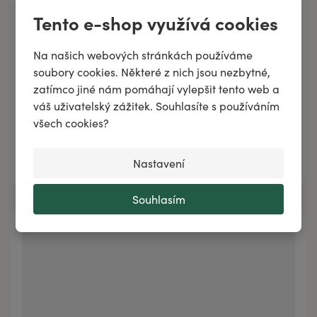
Tento e-shop využívá cookies
Na našich webových stránkách používáme
Regenerační MYCOS BALZAM při plísňových
soubory cookies. Některé z nich jsou nezbytné,
infekcích
zatímco jiné nám pomáhají vylepšit tento web a
váš uživatelský zážitek. Souhlasíte s používáním
všech cookies?
117 Kč
/
15 ml
359 Kč
50 ml
Přidat do košíku
117 Kč
15 ml
Nastavení
Souhlasím