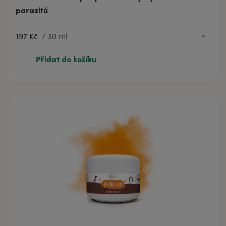
parazitů
197 Kč
/
30 ml
472 Kč
100 ml
Přidat do košíku
949 Kč
250 ml
197 Kč
30 ml