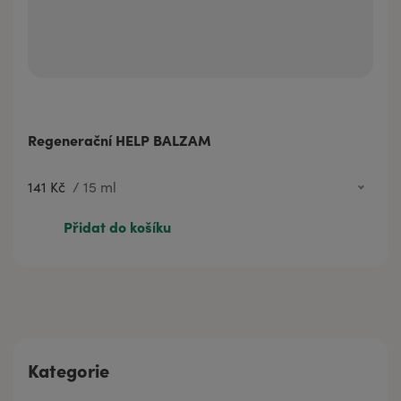
Regenerační HELP BALZAM
141 Kč
/
15 ml
428 Kč
50 ml
Přidat do košíku
141 Kč
15 ml
Kategorie