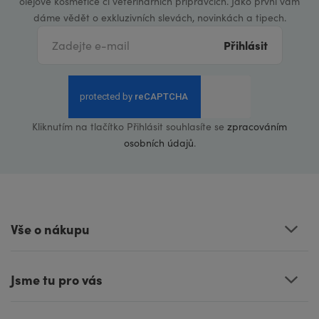
olejové kosmetice či veterinárních přípravcích. Jako první vám
dáme vědět o exkluzivních slevách, novinkách a tipech.
Přihlásit
Kliknutím na tlačítko Přihlásit souhlasíte se
zpracováním
osobních údajů
.
Vše o nákupu
Jsme tu pro vás