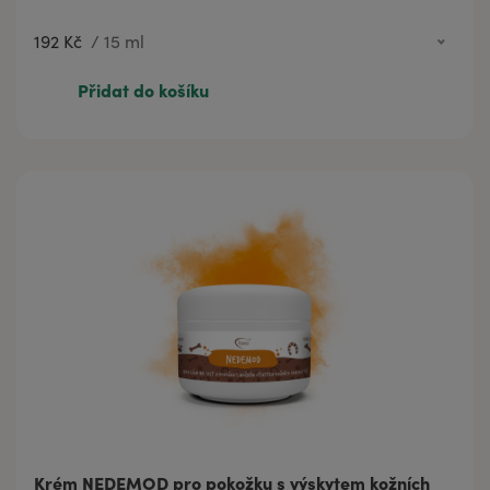
192 Kč
/
15 ml
417 Kč
30 ml
Přidat do košíku
192 Kč
15 ml
Krém NEDEMOD pro pokožku s výskytem kožních