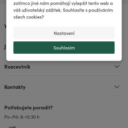
zatímco jiné nám pomáhají vylepšit tento web a
váš uživatelský zážitek. Souhlasíte s používáním
všech cookies?
Vše o nákupu
Nastavení
Jsme tu pro vás
Souhlasím
Rozcestník
Kontakty
Potřebujete poradit?
Po–Pá: 8–15:30 h