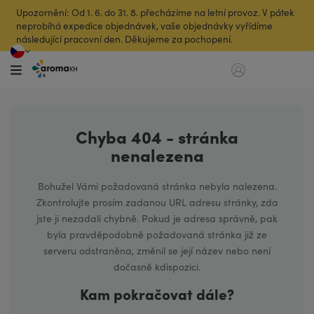
Upozornění: Od 1. 6. do 31. 8. přecházíme na letní provoz. V pátek
neprobíhá expedice objednávek, vaše objednávky vyřídíme
následující pracovní den. Děkujeme za pochopení.
Chyba 404 - stránka
nenalezena
Bohužel Vámi požadovaná stránka nebyla nalezena.
Zkontrolujte prosím zadanou URL adresu stránky, zda
jste ji nezadali chybně. Pokud je adresa správně, pak
byla pravděpodobně požadovaná stránka již ze
serveru odstraněna, změnil se její název nebo není
dočasně kdispozici.
Kam pokračovat dále?