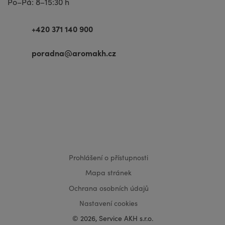
Po–Pá: 8–15:30 h
+420 371 140 900
poradna@aromakh.cz
VISA
MasterCard
Maestro
Prohlášení o přístupnosti
Mapa stránek
Ochrana osobních údajů
Nastavení cookies
© 2026, Service AKH s.r.o.