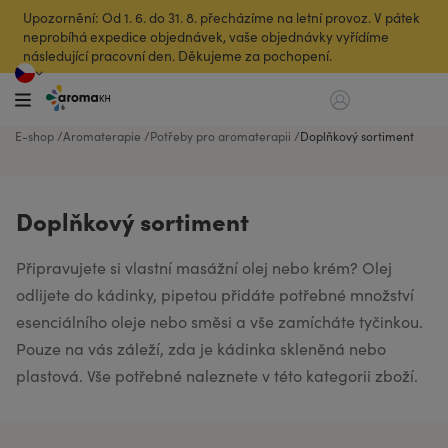
Upozornění: Od 1. 6. do 31. 8. přecházíme na letní provoz. V pátek
neprobíhá expedice objednávek, vaše objednávky vyřídíme
následující pracovní den. Děkujeme za pochopení.
E-shop
Aromaterapie
Potřeby pro aromaterapii
Doplňkový sortiment
Doplňkový sortiment
Připravujete si vlastní masážní olej nebo krém? Olej
odlijete do kádinky, pipetou přidáte potřebné množství
esenciálního oleje nebo směsi a vše zamícháte tyčinkou.
Pouze na vás záleží, zda je kádinka skleněná nebo
plastová. Vše potřebné naleznete v této kategorii zboží.