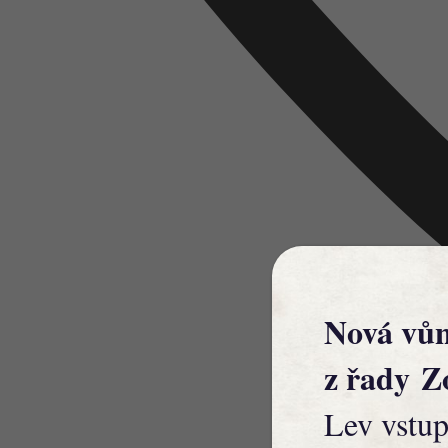
Nová vů
z řady
Z
Lev vstup