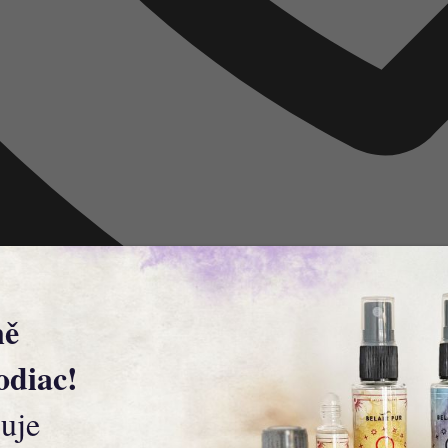
ně
odiac!
uje