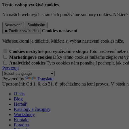
Tento e-shop využívá cookies
Na našich webových stránkách používáme soubory cookies. Některé z n
Nastavení
Souhlasím
Cookies nastavení
Zavřít cookie lištu
Vaše soukromí je důležité. Můžete si vybrat nastavení cookies níže.
Cookies nezbytné pro využívání e-shopu
Toto nastavení nelze 
Marketingové cookies
Díky těmto cookies můžeme zlepšovat výko
Analytické cookies
Tyto cookies nám pomáhají pochopit, jak e-s
Potvrzuji
Powered by
Translate
Upozornění: Od 1. 6. do 31. 8. přecházíme na letní provoz. V pátek
O nás
Blog
Herbář
Katalogy a časopisy
Workshopy
Kontakt
Poradna