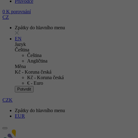
Průvodce
0
K porovnání
CZ
Zpátky do hlavního menu
EN
Jazyk
Čeština
Čeština
Angličtina
Měna
Kč - Koruna česká
Kč - Koruna česká
€ - Euro
Potvrdit
CZK
Zpátky do hlavního menu
EUR