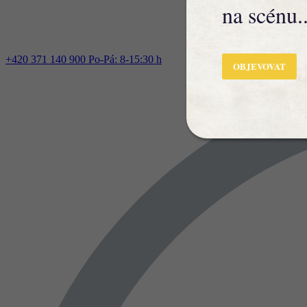
na scénu..
+420 371 140 900
Po-Pá: 8-15:30 h
OBJEVOVAT