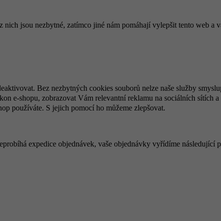
ich jsou nezbytné, zatímco jiné nám pomáhají vylepšit tento web a vá
deaktivovat. Bez nezbytných cookies souborů nelze naše služby smyslu
n e-shopu, zobrazovat Vám relevantní reklamu na sociálních sítích a 
hop používáte. S jejich pomocí ho můžeme zlepšovat.
 neprobíhá expedice objednávek, vaše objednávky vyřídíme následující