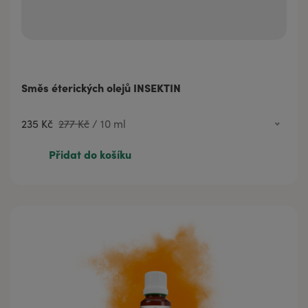
Směs éterických olejů INSEKTIN
235 Kč
277 Kč
/
10 ml
235 Kč
277 Kč
10 ml
Přidat do košíku
366 Kč
431 Kč
20 ml