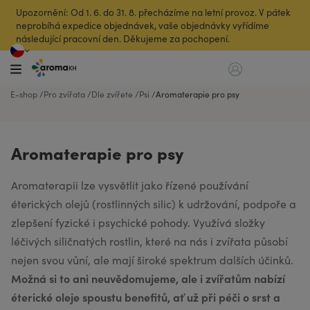
Upozornění: Od 1. 6. do 31. 8. přecházíme na letní provoz. V pátek
neprobíhá expedice objednávek, vaše objednávky vyřídíme
následující pracovní den. Děkujeme za pochopení.
E-shop
Pro zvířata
Dle zvířete
Psi
Aromaterapie pro psy
Aromaterapie pro psy
Aromaterapii lze vysvětlit jako řízené používání
éterických olejů (rostlinných silic) k udržování, podpoře a
zlepšení fyzické i psychické pohody. Využívá složky
léčivých siličnatých rostlin, které na nás i zvířata působí
nejen svou vůní, ale mají široké spektrum dalších účinků.
Možná si to ani neuvědomujeme, ale i zvířatům nabízí
éterické oleje spoustu benefitů, ať už při péči o srst a