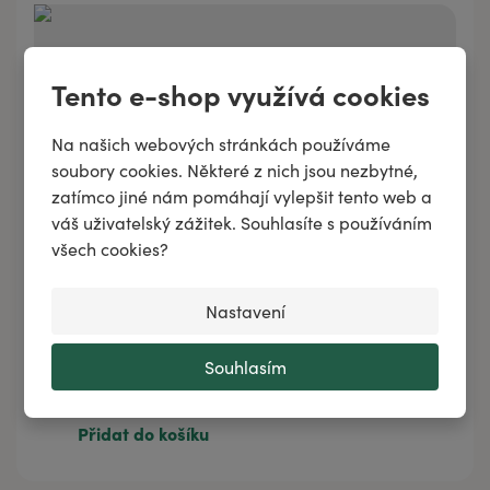
Tento e-shop využívá cookies
Na našich webových stránkách používáme
soubory cookies. Některé z nich jsou nezbytné,
zatímco jiné nám pomáhají vylepšit tento web a
váš uživatelský zážitek. Souhlasíte s používáním
všech cookies?
Nastavení
Směs éterických olejů ENDOSMALL
Souhlasím
282 Kč
/
10 ml
282 Kč
10 ml
Přidat do košíku
438 Kč
20 ml