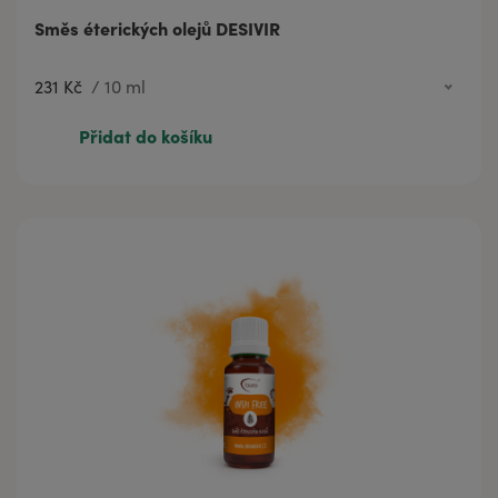
Směs éterických olejů DESIVIR
231 Kč
/
10 ml
231 Kč
10 ml
Přidat do košíku
354 Kč
20 ml