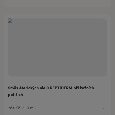
Směs éterických olejů REPTIDERM při kožních
potížích
284 Kč
/
10 ml
284 Kč
10 ml