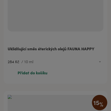
Uklidňující směs éterických olejů FAUNA HAPPY
284 Kč
/
10 ml
284 Kč
10 ml
Přidat do košíku
445 Kč
20 ml
15
%