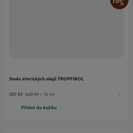
%
Směs éterických olejů TROPFINOL
207 Kč
243 Kč
/
10 ml
207 Kč
243 Kč
10 ml
Přidat do košíku