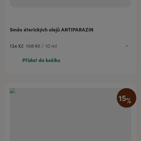
Směs éterických olejů ANTIPARAZIN
134 Kč
158 Kč
/
10 ml
134 Kč
158 Kč
10 ml
Přidat do košíku
214 Kč
252 Kč
20 ml
425 Kč
500 Kč
50 ml
15
%