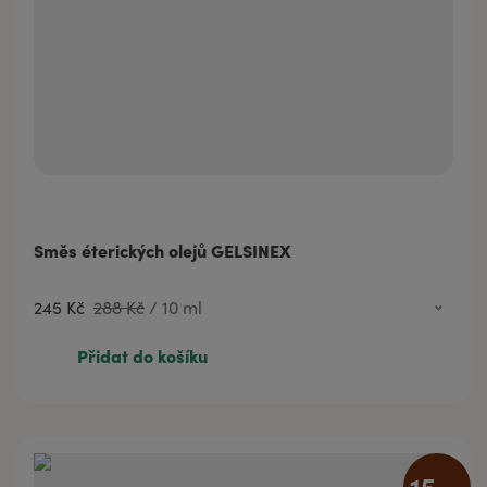
Směs éterických olejů GELSINEX
245 Kč
288 Kč
/
10 ml
245 Kč
288 Kč
10 ml
Přidat do košíku
401 Kč
472 Kč
20 ml
15