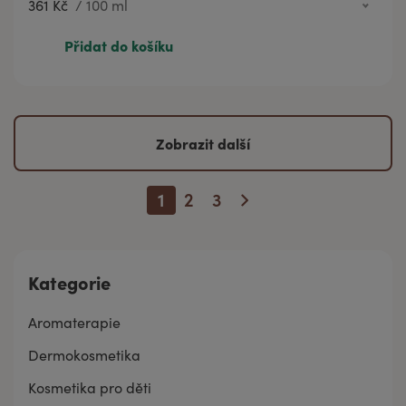
361 Kč
/
100 ml
1 278 Kč
500 ml
Přidat do košíku
361 Kč
100 ml
124 Kč
30 ml
Zobrazit další
1
2
3
Kategorie
Aromaterapie
Dermokosmetika
Kosmetika pro děti