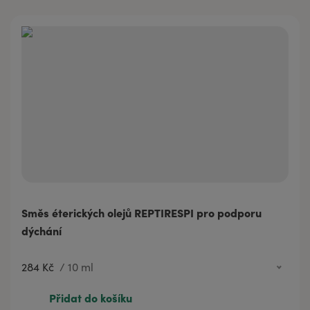
Směs éterických olejů REPTIRESPI pro podporu
dýchání
284 Kč
/
10 ml
284 Kč
10 ml
Přidat do košíku
520 Kč
20 ml