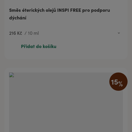
Směs éterických olejů INSPI FREE pro podporu
dýchání
216 Kč
/
10 ml
216 Kč
10 ml
Přidat do košíku
347 Kč
20 ml
15
%