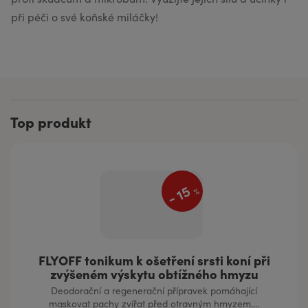
při péči o své koňské miláčky!
Top produkt
15
%
-
FLYOFF tonikum k ošetření srsti koní při
zvýšeném výskytu obtížného hmyzu
Deodorační a regenerační přípravek pomáhající
maskovat pachy zvířat před otravným hmyzem....