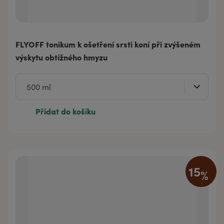
FLYOFF tonikum k ošetření srsti koní při zvýšeném
výskytu obtížného hmyzu
Přidat do košíku
15
%