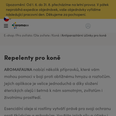
Upozornění: Od 1. 6. do 31. 8. přecházíme na letní provoz. V pátek
neprobíhá expedice objednávek, vaše objednávky vyřídíme
následující pracovní den. Děkujeme za pochopení.
E-shop
Pro zvířata
Dle zvířete
Koně
Antiparazitární účinky pro koně
Repelenty pro koně
AROMAFAUNA
nabízí několik přípravků, které vám
mohou pomoci v boji proti obtížnému hmyzu a roztočům.
Jejich aplikace je velice jednoduchá a díky složení
éterických olejů i šetrná k nám samotným, zvířatům i
životnímu prostředí.
Esenciální oleje si rostliny vytváří právě pro svoji ochranu
proti škůdcům a mikrobům. Využijte jejich sílu a účinky i