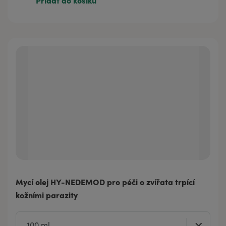
Přidat do košíku
Mycí olej HY-NEDEMOD pro péči o zvířata trpící
kožními parazity