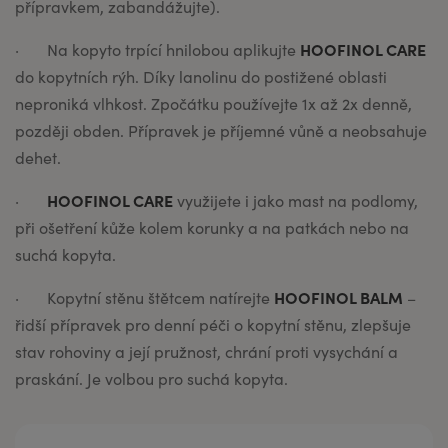
přípravkem, zabandážujte).
HOOFINOL CARE
· Na kopyto trpící hnilobou aplikujte
do kopytních rýh. Díky lanolinu do postižené oblasti
neproniká vlhkost. Zpočátku používejte 1x až 2x denně,
později obden. Přípravek je příjemné vůně a neobsahuje
dehet.
HOOFINOL CARE
·
využijete i jako mast na podlomy,
při ošetření kůže kolem korunky a na patkách nebo na
suchá kopyta.
HOOFINOL BALM
· Kopytní stěnu štětcem natírejte
–
řidší přípravek pro denní péči o kopytní stěnu, zlepšuje
stav rohoviny a její pružnost, chrání proti vysychání a
praskání. Je volbou pro suchá kopyta.