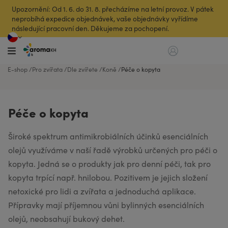
Upozornění: Od 1. 6. do 31. 8. přecházíme na letní provoz. V pátek
neprobíhá expedice objednávek, vaše objednávky vyřídíme
následující pracovní den. Děkujeme za pochopení.
E-shop
Pro zvířata
Dle zvířete
Koně
Péče o kopyta
Péče o kopyta
Široké spektrum antimikrobiálních účinků esenciálních
olejů využíváme v naší řadě výrobků určených pro péči o
kopyta. Jedná se o produkty jak pro denní péči, tak pro
kopyta trpící např. hnilobou. Pozitivem je jejich složení
netoxické pro lidi a zvířata a jednoduchá aplikace.
Přípravky mají příjemnou vůni bylinných esenciálních
olejů, neobsahují bukový dehet.