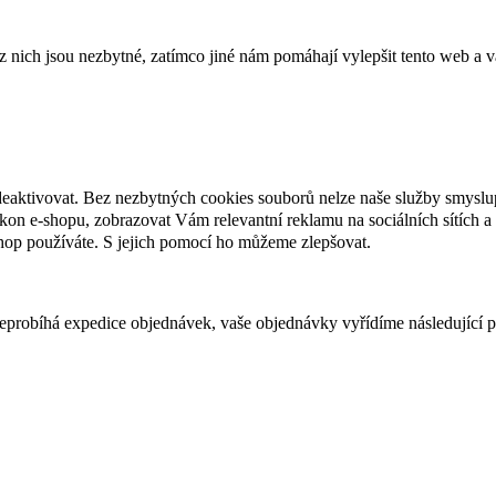
ich jsou nezbytné, zatímco jiné nám pomáhají vylepšit tento web a vá
deaktivovat. Bez nezbytných cookies souborů nelze naše služby smyslu
n e-shopu, zobrazovat Vám relevantní reklamu na sociálních sítích a 
hop používáte. S jejich pomocí ho můžeme zlepšovat.
 neprobíhá expedice objednávek, vaše objednávky vyřídíme následující