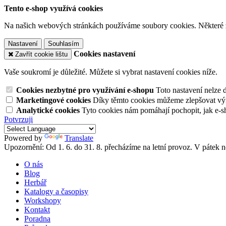
Tento e-shop využívá cookies
Na našich webových stránkách používáme soubory cookies. Některé z n
Nastavení
Souhlasím
Cookies nastavení
Zavřít cookie lištu
Vaše soukromí je důležité. Můžete si vybrat nastavení cookies níže.
Cookies nezbytné pro využívání e-shopu
Toto nastavení nelze 
Marketingové cookies
Díky těmto cookies můžeme zlepšovat výko
Analytické cookies
Tyto cookies nám pomáhají pochopit, jak e-s
Potvrzuji
Powered by
Translate
Upozornění: Od 1. 6. do 31. 8. přecházíme na letní provoz. V pátek
O nás
Blog
Herbář
Katalogy a časopisy
Workshopy
Kontakt
Poradna