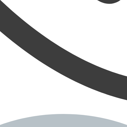
ně
odiac!
uje