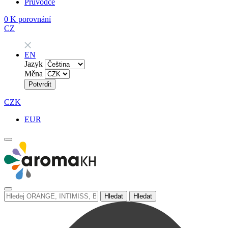
Průvodce
0
K porovnání
CZ
EN
Jazyk
Měna
Potvrdit
CZK
EUR
Hledat
Hledat