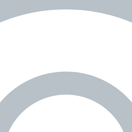
.
♌️
✨