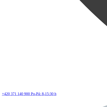
Nová vů
z řady
Z
+420 371 140 900
Po-Pá: 8-15:30 h
Lev vstup